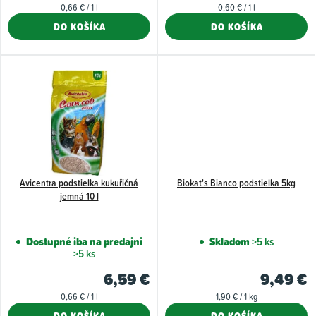
Jednotková
Jednotková
0,66 € / 1 l
0,60 € / 1 l
v
t
cena:
cena:
DO KOŠÍKA
DO KOŠÍKA
o
v
Avicentra podstielka kukuřičná
Biokat's Bianco podstielka 5kg
jemná 10 l
Dostupné iba na predajni
Skladom
>5 ks
>5 ks
6,59 €
9,49 €
Jednotková
Jednotková
0,66 € / 1 l
1,90 € / 1 kg
cena:
cena:
DO KOŠÍKA
DO KOŠÍKA