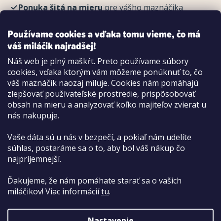
Ponuka šitá na mieru
pre vášho maznáčika
REGISTROVAŤ
Používame cookies a vďaka tomu vieme, čo má
váš miláčik najradšej!
Náš web je plný maškŕt. Preto používame súbory
cookies, vďaka ktorým vám môžeme ponúknuť to, čo
Možnosti platby:
váš maznáčik naozaj miluje. Cookies nám pomáhajú
Dobierkou
zlepšovať používateľské prostredie, prispôsobovať
Hotovo aj kartou na pobočke
obsah na mieru a analyzovať koľko majiteľov zvierat u
nás nakupuje.
Vaše dáta sú u nás v bezpečí, a pokiaľ nám udelíte
súhlas, postaráme sa o to, aby bol váš nákup čo
najpríjemnejší.
Ďakujeme, že nám pomáhate starať sa o vašich
miláčikov! Viac informácií
tu
.
Nastavenie