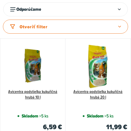
R
Odporúčame
a
d
Otvoriť filter
e
n
V
i
ý
e
p
p
i
r
s
o
p
d
Avicentra podstielka kukuřičná
Avicentra podstielka kukuřičná
r
hrubá 10 l
hrubá 20 l
u
o
k
d
Skladom
>5 ks
Skladom
>5 ks
t
u
6,59 €
11,99 €
o
k