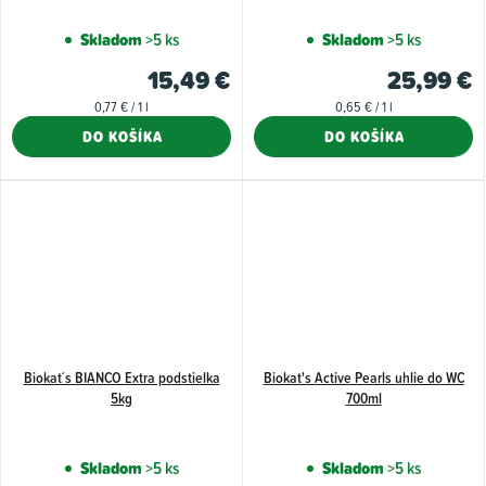
Skladom
>5 ks
Skladom
>5 ks
15,49 €
25,99 €
Jednotková
Jednotková
0,77 € / 1 l
0,65 € / 1 l
cena:
cena:
DO KOŠÍKA
DO KOŠÍKA
Biokat´s BIANCO Extra podstielka
Biokat's Active Pearls uhlie do WC
5kg
700ml
Skladom
>5 ks
Skladom
>5 ks