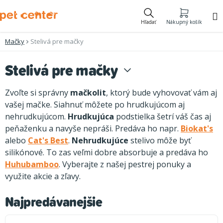
Prejsť
na
Hľadať
Nákupný košík
obsah
Mačky
Stelivá pre mačky
Stelivá pre mačky
Zvoľte si správny
mačkolit
, ktorý bude vyhovovať vám aj
vašej mačke. Siahnuť môžete po hrudkujúcom aj
nehrudkujúcom.
Hrudkujúca
podstielka šetrí váš čas aj
peňaženku a navyše nepráši. Predáva ho napr.
Biokat's
alebo
Cat's Best
.
Nehrudkujúce
stelivo môže byť
silikónové. To zas veľmi dobre absorbuje a predáva ho
Huhubamboo
. Vyberajte z našej pestrej ponuky a
využite akcie a zľavy.
Najpredávanejšie