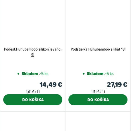
Podest.Huhubamboo silikon levand.
Podstielka Huhubamboo silikát 18l
9l
Skladom
>5 ks
Skladom
>5 ks
14,49 €
27,19 €
Jednotková
Jednotková
1,61 € / 1 l
1,51 € / 1 l
cena:
cena:
DO KOŠÍKA
DO KOŠÍKA