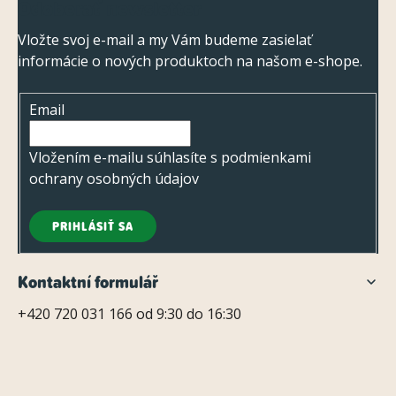
Odoberať newsletter
v
á
ý
p
Vložte svoj e-mail a my Vám budeme zasielať
p
informácie o nových produktoch na našom e-shope.
ä
i
t
s
Email
i
u
e
Vložením e-mailu súhlasíte s
podmienkami
ochrany osobných údajov
PRIHLÁSIŤ SA
Kontaktní formulář
+420 720 031 166 od 9:30 do 16:30