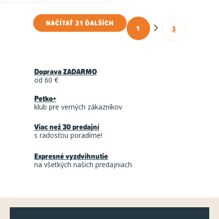
NAČÍTAŤ 21 ĎALŠÍCH
1
3
O
S
t
v
r
l
á
Doprava ZADARMO
á
n
od 60 €
d
k
Petko+
a
o
klub pre verných zákazníkov
c
v
a
Viac než 30 predajní
i
s radosťou poradíme!
n
e
i
p
Expresné vyzdvihnutie
e
na všetkých našich predajniach
r
v
k
Z
y