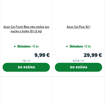
Asan Cat Fresh Blue eko-stelivo pro
Asan Cat Pure 42 l
mačky a fretky 10 l (2 kg)
Skladom
>5 ks
Skladom
>5 ks
9,99 €
29,99 €
Jednotková
Jednotková
1 € / 1 l
0,71 € / 1 l
cena:
cena:
DO KOŠÍKA
DO KOŠÍKA