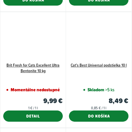
Brit Fresh for Cats Excellent Ultra
Cat's Best Universal podstielka 10 l
Bentonite 10 kg
Momentálne nedostupné
Skladom
>5 ks
9,99 €
8,49 €
Jednotková
Jednotková
1 € / 1 l
0,85 € / 1 l
cena:
cena:
DETAIL
DO KOŠÍKA