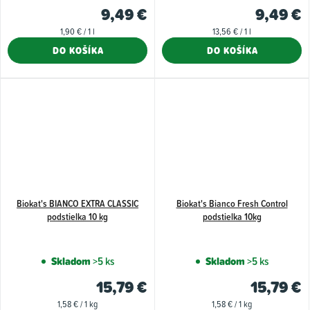
9,49 €
9,49 €
Jednotková
Jednotková
1,90 € / 1 l
13,56 € / 1 l
cena:
cena:
DO KOŠÍKA
DO KOŠÍKA
Biokat's BIANCO EXTRA CLASSIC
Biokat's Bianco Fresh Control
podstielka 10 kg
podstielka 10kg
Skladom
>5 ks
Skladom
>5 ks
15,79 €
15,79 €
Jednotková
Jednotková
1,58 € / 1 kg
1,58 € / 1 kg