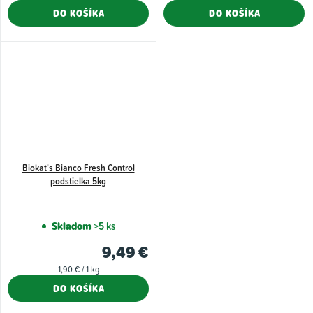
cena:
cena:
DO KOŠÍKA
DO KOŠÍKA
Biokat's Bianco Fresh Control
podstielka 5kg
Skladom
>5 ks
9,49 €
Jednotková
1,90 € / 1 kg
cena:
DO KOŠÍKA