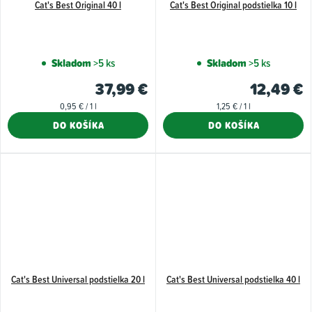
Cat's Best Original 40 l
Cat's Best Original podstielka 10 l
Skladom
>5 ks
Skladom
>5 ks
37,99 €
12,49 €
Jednotková
Jednotková
0,95 € / 1 l
1,25 € / 1 l
cena:
cena:
DO KOŠÍKA
DO KOŠÍKA
Cat's Best Universal podstielka 20 l
Cat's Best Universal podstielka 40 l