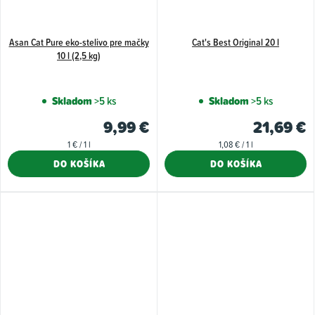
Asan Cat Pure eko-stelivo pre mačky
Cat's Best Original 20 l
10 l (2,5 kg)
Skladom
>5 ks
Skladom
>5 ks
9,99 €
21,69 €
Jednotková
Jednotková
1 € / 1 l
1,08 € / 1 l
cena:
cena:
DO KOŠÍKA
DO KOŠÍKA