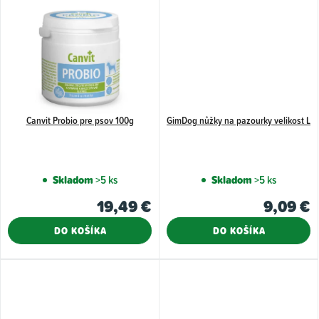
v
Canvit Probio pre psov 100g
GimDog nůžky na pazourky velikost L
Skladom
>5 ks
Skladom
>5 ks
19,49 €
9,09 €
DO KOŠÍKA
DO KOŠÍKA