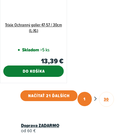
Trixie Ochranný golier 47-57 / 30cm
(L-XL)
Skladom
>5 ks
13,39 €
DO KOŠÍKA
NAČÍTAŤ 21 ĎALŠÍCH
1
30
O
S
t
v
r
l
á
Doprava ZADARMO
á
n
od 60 €