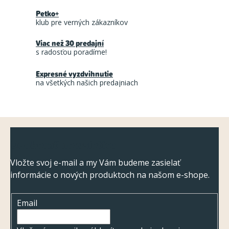
d
k
Petko+
a
o
klub pre verných zákazníkov
c
v
a
Viac než 30 predajní
i
s radosťou poradíme!
n
e
i
p
Expresné vyzdvihnutie
e
na všetkých našich predajniach
r
v
k
Z
y
Odoberať newsletter
v
á
ý
p
Vložte svoj e-mail a my Vám budeme zasielať
p
informácie o nových produktoch na našom e-shope.
ä
i
t
s
Email
i
u
e