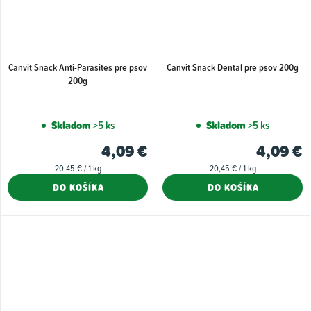
Canvit Snack Anti-Parasites pre psov
Canvit Snack Dental pre psov 200g
200g
Skladom
>5 ks
Skladom
>5 ks
4,09 €
4,09 €
Jednotková
Jednotková
20,45 € / 1 kg
20,45 € / 1 kg
cena:
cena:
DO KOŠÍKA
DO KOŠÍKA