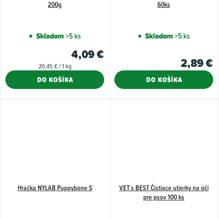
200g
60ks
Skladom
>5 ks
Skladom
>5 ks
4,09 €
2,89 €
Jednotková
20,45 € / 1 kg
cena:
DO KOŠÍKA
DO KOŠÍKA
Hračka NYLAB Puppybone S
VET´s BEST Čistiace utierky na oči
pre psov 100 ks