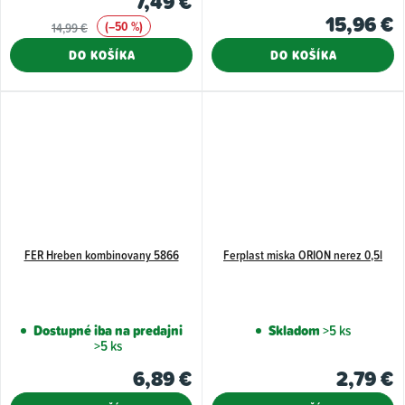
7,49 €
15,96 €
(–50 %)
14,99 €
DO KOŠÍKA
DO KOŠÍKA
FER Hreben kombinovany 5866
Ferplast miska ORION nerez 0,5l
Dostupné iba na predajni
Skladom
>5 ks
>5 ks
6,89 €
2,79 €