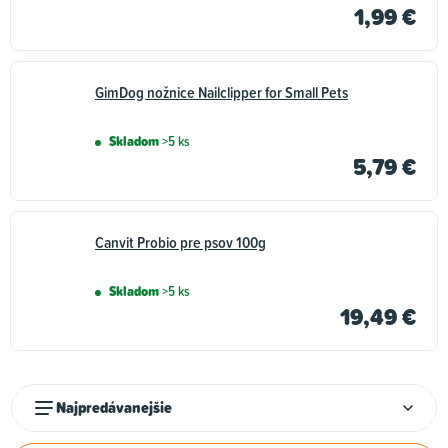
1,99 €
GimDog nožnice Nailclipper for Small Pets
Skladom
>5 ks
5,79 €
Canvit Probio pre psov 100g
Skladom
>5 ks
19,49 €
R
Najpredávanejšie
a