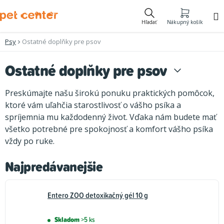
Prejsť
na
Hľadať
Nákupný košík
obsah
Psy
Ostatné doplňky pre psov
Ostatné doplňky pre psov
Preskúmajte našu širokú ponuku praktických pomôcok,
ktoré vám uľahčia starostlivosť o vášho psíka a
spríjemnia mu každodenný život. Vďaka nám budete mať
všetko potrebné pre spokojnosť a komfort vášho psíka
vždy po ruke.
Najpredávanejšie
Entero ZOO detoxikačný gél 10 g
Skladom
>5 ks