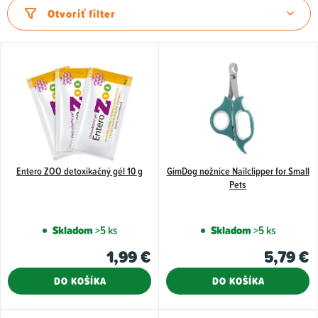
d
Otvoriť filter
e
n
V
i
ý
e
p
p
i
r
s
o
p
d
Entero ZOO detoxikačný gél 10 g
GimDog nožnice Nailclipper for Small
r
Pets
u
o
k
d
Skladom
>5 ks
Skladom
>5 ks
t
u
1,99 €
5,79 €
o
k
v
t
DO KOŠÍKA
DO KOŠÍKA
o