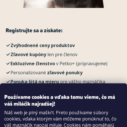
Registrujte sa a získate:
Zvýhodnené ceny produktov
Zľavové kupóny
len pre členov
Exkluzívne členstvo
v Petko+ (pripravujeme)
Personalizované
zľavové ponuky
Ponuka šitá na mieru
pre vášho maznáčika
REGISTROVAŤ
Používame cookies a vďaka tomu vieme, čo má
váš miláčik najradšej!
Náš web je plný maškŕt. Preto používame súbory
cookies, vďaka ktorým vám môžeme ponúknuť to, čo
Možnosti platby:
váš maznáčik naozaj miluje. Cookies nám pomáhajú
Dobierkou