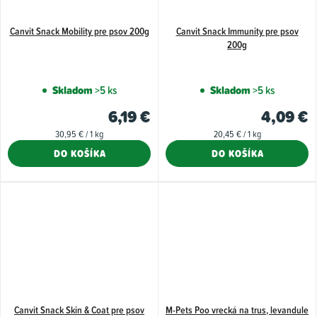
Canvit Snack Mobility pre psov 200g
Canvit Snack Immunity pre psov
200g
Skladom
>5 ks
Skladom
>5 ks
6,19 €
4,09 €
Jednotková
Jednotková
30,95 € / 1 kg
20,45 € / 1 kg
cena:
cena:
DO KOŠÍKA
DO KOŠÍKA
Canvit Snack Skin & Coat pre psov
M-Pets Poo vrecká na trus, levandule