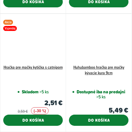
DO KOŠÍKA
DO KOŠÍKA
Akcia
Výpredaj
Hračka pre mačky kytička s catnipom
Huhubamboo hračka pre mačky
kývacie kura 9cm
Skladom
>5 ks
Dostupné iba na predajni
>5 ks
2,51 €
5,49 €
(–30 %)
3,59 €
DO KOŠÍKA
DO KOŠÍKA