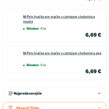
M-Pets hračka pre mačky s catnipom chobotnica
modrá
Skladom
>5 ks
6,69 €
M-Pets hračka pre mačky s catnipom chobotnica sivá
Skladom
>5 ks
6,69 €
R
Najpredávanejšie
a
d
Otvoriť filter