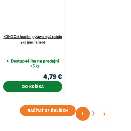
KONG Cat hračka plyšová myš catnip
2ks (mix farieb)
Dostupné iba na predajni
>5 ks
4,79 €
DO KOŠÍKA
NAČÍTAŤ 21 ĎALŠÍCH
1
3
O
S
t
v