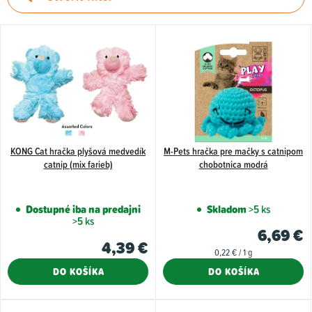
e
n
V
i
ý
e
p
p
i
r
s
o
p
d
KONG Cat hračka plyšová medvedík
M-Pets hračka pre mačky s catnipom
r
catnip (mix farieb)
chobotnica modrá
u
o
k
d
Dostupné iba na predajni
Skladom
>5 ks
t
u
>5 ks
6,69 €
o
k
4,39 €
Jednotková
0,22 € / 1 g
v
t
cena:
DO KOŠÍKA
DO KOŠÍKA
o
v