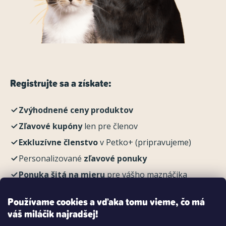
Registrujte sa a získate:
Zvýhodnené ceny produktov
Zľavové kupóny
len pre členov
Exkluzívne členstvo
v Petko+ (pripravujeme)
Personalizované
zľavové ponuky
Ponuka šitá na mieru
pre vášho maznáčika
REGISTROVAŤ
Používame cookies a vďaka tomu vieme, čo má
váš miláčik najradšej!