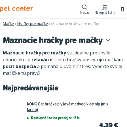
Prejsť
na
Hľadať
Nákupný košík
obsah
Mačky
Hračky pre mačky
Maznacie hračky pre mačky
Maznacie hračky pre mačky
Maznacie hračky pre mačky
sú ideálne pre chvíle
odpočinku aj
relaxácie
. Tieto hračky poskytujú mačkám
pocit bezpečia
a pomáhajú uvoľniť stres. Vyberte svojej
mačičke tú pravú!
Najpredávanejšie
KONG Cat hračka plyšová medvedík catnip (mix
farieb)
Dostupné iba na predajni
>5 ks
4,39 €