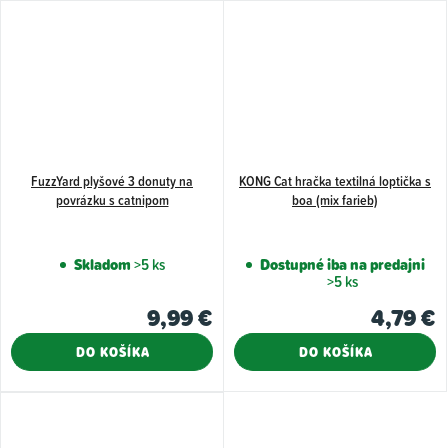
FuzzYard plyšové 3 donuty na
KONG Cat hračka textilná loptička s
povrázku s catnipom
boa (mix farieb)
Skladom
>5 ks
Dostupné iba na predajni
>5 ks
9,99 €
4,79 €
DO KOŠÍKA
DO KOŠÍKA