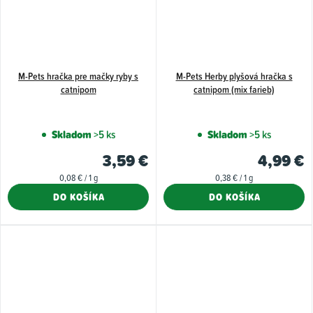
M-Pets hračka pre mačky ryby s
M-Pets Herby plyšová hračka s
catnipom
catnipom (mix farieb)
Skladom
>5 ks
Skladom
>5 ks
3,59 €
4,99 €
Jednotková
Jednotková
0,08 € / 1 g
0,38 € / 1 g
cena:
cena:
DO KOŠÍKA
DO KOŠÍKA