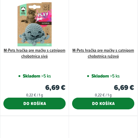
M-Pets hračka pre mačky s catnipom
M-Pets hračka pre mačky s catnipom
chobotnica sivá
chobotnica ružová
Skladom
>5 ks
Skladom
>5 ks
6,69 €
6,69 €
Jednotková
Jednotková
0,22 € / 1 g
0,22 € / 1 g
cena:
cena:
DO KOŠÍKA
DO KOŠÍKA