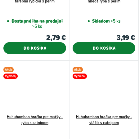
farebná rybička s perím
hnedá ryba s perím
Dostupné iba na predajni
Skladom
>5 ks
>5 ks
2,79 €
3,19 €
DO KOŠÍKA
DO KOŠÍKA
Akcia
Akcia
Výpredaj
Výpredaj
Huhubamboo hračka pre mačky -
Huhubamboo hračka pre mačky -
ryba s catnipom
vtáčik s catnipom