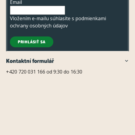
s
Email
i
u
e
Vložením e-mailu súhlasíte s
podmienkami
ochrany osobných údajov
PRIHLÁSIŤ SA
Kontaktní formulář
+420 720 031 166 od 9:30 do 16:30