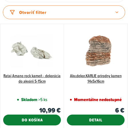
a
d
Otvoriť filter
e
n
V
i
ý
e
p
p
i
r
s
o
p
d
Rataj Amano rock kameň - dekorácia
Akv.dekor.KARLIE prirodny kamen
r
do akvárií 5-15cm
14x5x16cm
u
o
k
d
Skladom
>5 ks
Momentálne nedostupné
t
u
10,99 €
6 €
o
k
v
t
DO KOŠÍKA
DETAIL