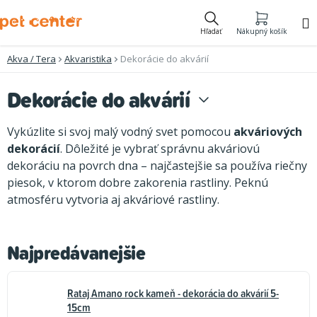
Prejsť
na
Hľadať
Nákupný košík
obsah
Akva / Tera
Akvaristika
Dekorácie do akvárií
Dekorácie do akvárií
Vykúzlite si svoj malý vodný svet pomocou
akváriových
dekorácií
. Dôležité je vybrať správnu akváriovú
dekoráciu na povrch dna –⁠⁠⁠⁠⁠⁠ najčastejšie sa používa riečny
piesok, v ktorom dobre zakorenia rastliny. Peknú
atmosféru vytvoria aj akváriové rastliny.
Najpredávanejšie
Rataj Amano rock kameň - dekorácia do akvárií 5-
15cm