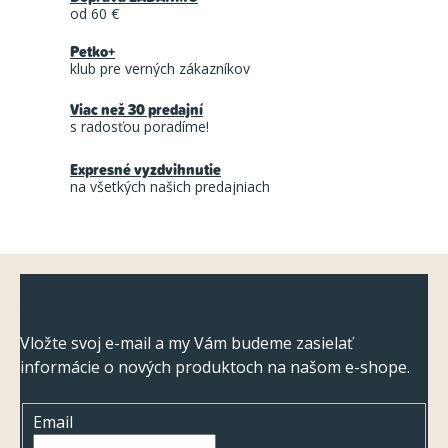
á
n
od 60 €
d
k
Petko+
a
o
klub pre verných zákazníkov
c
v
a
Viac než 30 predajní
i
s radosťou poradíme!
n
e
i
p
Expresné vyzdvihnutie
e
na všetkých našich predajniach
r
v
k
Z
y
Odoberať newsletter
v
á
ý
p
Vložte svoj e-mail a my Vám budeme zasielať
p
informácie o nových produktoch na našom e-shope.
ä
i
t
s
Email
i