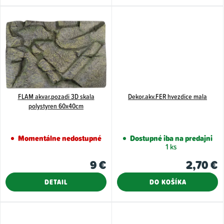
o
v
FLAM akvar.pozadi 3D skala
Dekor.akv.FER hvezdice mala
polystyren 60x40cm
Momentálne nedostupné
Dostupné iba na predajni
1 ks
9 €
2,70 €
DETAIL
DO KOŠÍKA