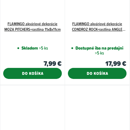
FLAMINGO akváriové dekorácie
FLAMINGO akváriové dekorácie
MOZA PITCHERS+rastlina 11x8x11cm
CONDROZ ROCK+rastlina ANGLE
23x22x8,5cm
Skladom
>5 ks
Dostupné iba na predajni
>5 ks
7,99 €
17,99 €
DO KOŠÍKA
DO KOŠÍKA