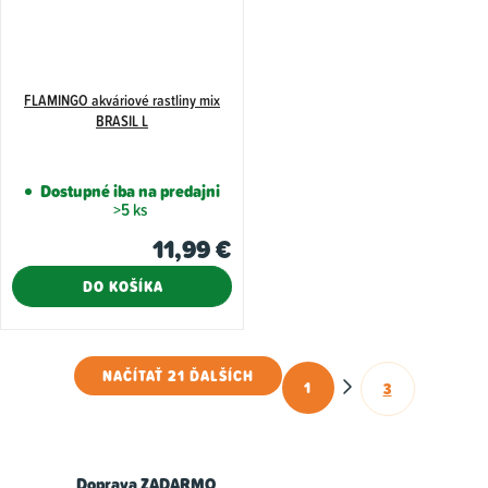
FLAMINGO akváriové rastliny mix
BRASIL L
Dostupné iba na predajni
>5 ks
11,99 €
DO KOŠÍKA
NAČÍTAŤ 21 ĎALŠÍCH
1
3
O
S
t
v
r
l
á
Doprava ZADARMO