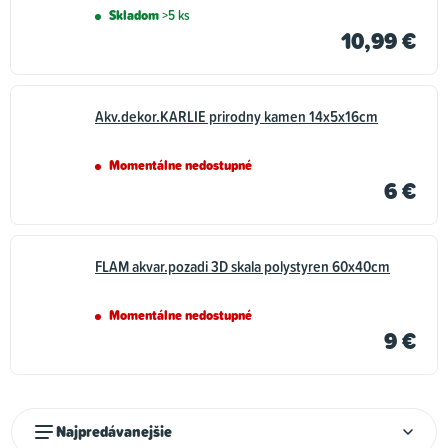
Skladom
>5 ks
10,99 €
Akv.dekor.KARLIE prirodny kamen 14x5x16cm
Momentálne nedostupné
6 €
FLAM akvar.pozadi 3D skala polystyren 60x40cm
Momentálne nedostupné
9 €
R
Najpredávanejšie