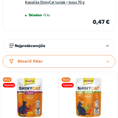
Kapsička ShinyCat tuniak + losos 70 g
Skladom
>5 ks
0,47 €
R
Najpredávanejšie
a
d
Otvoriť filter
e
n
V
i
Akcia
Akcia
ý
Výpredaj
Výpredaj
e
p
p
i
r
s
o
p