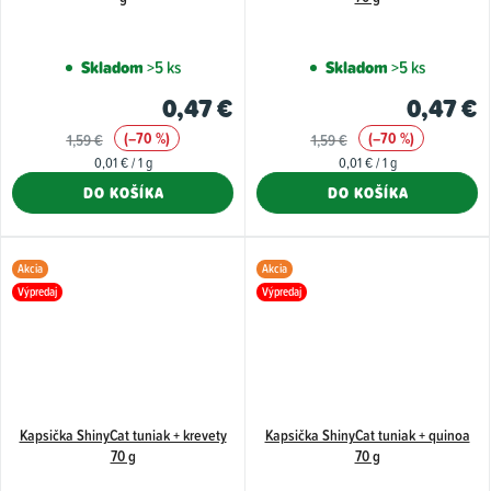
Skladom
>5 ks
Skladom
>5 ks
0,47 €
0,47 €
(–70 %)
(–70 %)
1,59 €
1,59 €
Jednotková
Jednotková
0,01 € / 1 g
0,01 € / 1 g
cena:
cena:
DO KOŠÍKA
DO KOŠÍKA
Akcia
Akcia
Výpredaj
Výpredaj
Kapsička ShinyCat tuniak + krevety
Kapsička ShinyCat tuniak + quinoa
70 g
70 g