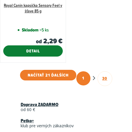
Royal Canin kapsička Sensory Feel v
šťave 85 g
Skladom
>5 ks
2,29 €
od
DETAIL
NAČÍTAŤ 21 ĎALŠÍCH
1
30
O
S
t
v
r
l
á
Doprava ZADARMO
á
n
od 60 €
d
k
Petko+
a
o
klub pre verných zákazníkov
c
v