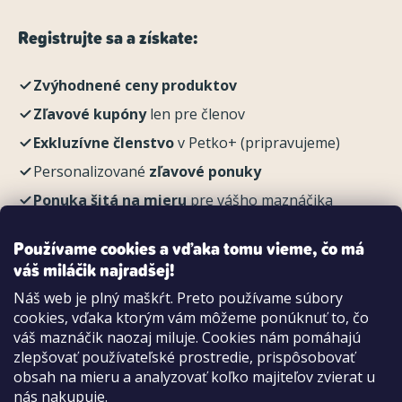
Registrujte sa a získate:
Zvýhodnené ceny produktov
Zľavové kupóny
len pre členov
Exkluzívne členstvo
v Petko+ (pripravujeme)
Personalizované
zľavové ponuky
Ponuka šitá na mieru
pre vášho maznáčika
REGISTROVAŤ
Používame cookies a vďaka tomu vieme, čo má
váš miláčik najradšej!
Náš web je plný maškŕt. Preto používame súbory
cookies, vďaka ktorým vám môžeme ponúknuť to, čo
Možnosti platby:
váš maznáčik naozaj miluje. Cookies nám pomáhajú
Dobierkou
zlepšovať používateľské prostredie, prispôsobovať
Hotovo aj kartou na pobočke
obsah na mieru a analyzovať koľko majiteľov zvierat u
nás nakupuje.