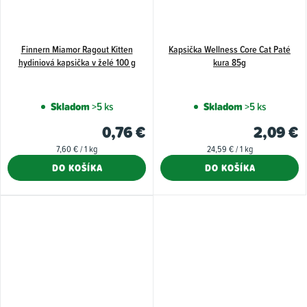
Finnern Miamor Ragout Kitten
Kapsička Wellness Core Cat Paté
hydiniová kapsička v želé 100 g
kura 85g
Skladom
>5 ks
Skladom
>5 ks
0,76 €
2,09 €
Jednotková
Jednotková
7,60 € / 1 kg
24,59 € / 1 kg
cena:
cena:
DO KOŠÍKA
DO KOŠÍKA