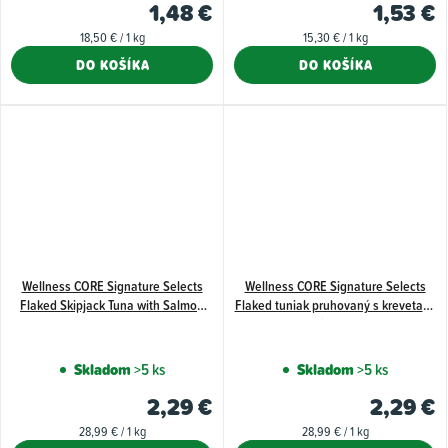
1,48 €
1,53 €
Jednotková
Jednotková
18,50 € / 1 kg
15,30 € / 1 kg
cena:
cena:
DO KOŠÍKA
DO KOŠÍKA
Wellness CORE Signature Selects
Wellness CORE Signature Selects
Flaked Skipjack Tuna with Salmon
Flaked tuniak pruhovaný s krevetami
Entrée in Broth 79 g
vo vývare 79 g
Skladom
>5 ks
Skladom
>5 ks
2,29 €
2,29 €
Jednotková
Jednotková
28,99 € / 1 kg
28,99 € / 1 kg