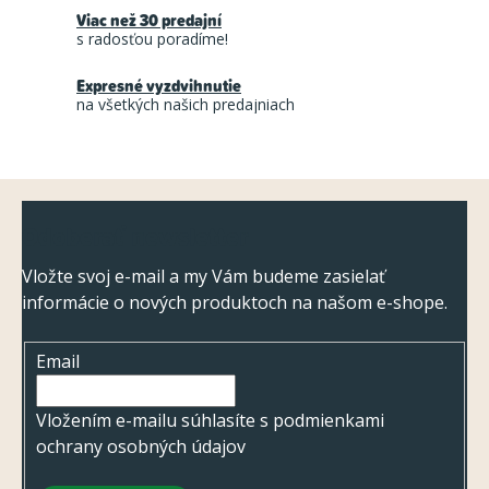
a
Viac než 30 predajní
i
s radosťou poradíme!
n
e
i
p
Expresné vyzdvihnutie
e
na všetkých našich predajniach
r
v
k
Z
y
Odoberať newsletter
v
á
ý
p
Vložte svoj e-mail a my Vám budeme zasielať
p
informácie o nových produktoch na našom e-shope.
ä
i
t
s
Email
i
u
e
Vložením e-mailu súhlasíte s
podmienkami
ochrany osobných údajov