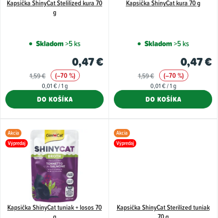
d
Kapsička ShinyCat Stelilized kura 70
Kapsička ShinyCat kura 70 g
r
g
u
o
k
d
Skladom
>5 ks
Skladom
>5 ks
t
u
0,47 €
0,47 €
o
k
(–70 %)
(–70 %)
v
1,59 €
1,59 €
t
Jednotková
Jednotková
0,01 € / 1 g
0,01 € / 1 g
o
cena:
cena:
DO KOŠÍKA
DO KOŠÍKA
v
Akcia
Akcia
Výpredaj
Výpredaj
Kapsička ShinyCat tuniak + losos 70
Kapsička ShinyCat Sterilized tuniak
g
70 g