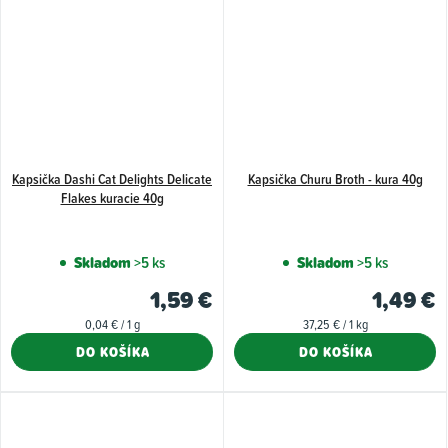
Kapsička Dashi Cat Delights Delicate
Kapsička Churu Broth - kura 40g
Flakes kuracie 40g
Skladom
>5 ks
Skladom
>5 ks
1,59 €
1,49 €
Jednotková
Jednotková
0,04 € / 1 g
37,25 € / 1 kg
cena:
cena:
DO KOŠÍKA
DO KOŠÍKA