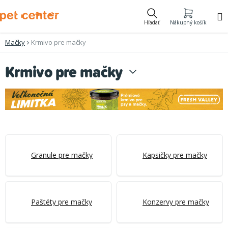
Prejsť
na
Hľadať
Nákupný košík
obsah
Mačky
Krmivo pre mačky
Krmivo pre mačky
Granule pre mačky
Kapsičky pre mačky
Paštéty pre mačky
Konzervy pre mačky