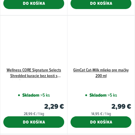
cena:
cena:
DO KOŠÍKA
DO KOŠÍKA
Wellness CORE Signature Selects
GimCat Cat-Milk mlieko pre mačky
Shredded kuracie bez kostí s
200 ml
príchuťou morky v omáčke 79 g
Skladom
>5 ks
Skladom
>5 ks
2,29 €
2,99 €
Jednotková
Jednotková
28,99 € / 1 kg
14,95 € / 1 kg
cena:
cena:
DO KOŠÍKA
DO KOŠÍKA