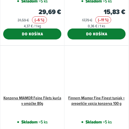
Skladom
>5 ks
Skladom
>5 ks
29,69 €
15,83 €
(–6 %)
(–11 %)
31,59 €
17,79 €
Jednotková
Jednotková
4,37 € / 1 kg
0,36 € / 1 ks
cena:
cena:
DO KOŠÍKA
DO KOŠÍKA
Konzerva MIAMOR Feine Filets kurča
Finnern Miamor Fine Finest tuniak +
v omáčke 80g
prepeličie vajcia konzerva 100 g
Skladom
>5 ks
Skladom
>5 ks