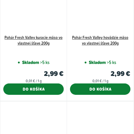
Pohár Fresh Valley kuracie mäso vo
Pohár Fresh Valley hovädzie mäso
vlastnej šťave 200g
vo vlastnej šťave 200g
Skladom
>5 ks
Skladom
>5 ks
2,99 €
2,99 €
Jednotková
Jednotková
0,01 € / 1 g
0,01 € / 1 g
cena:
cena:
DO KOŠÍKA
DO KOŠÍKA