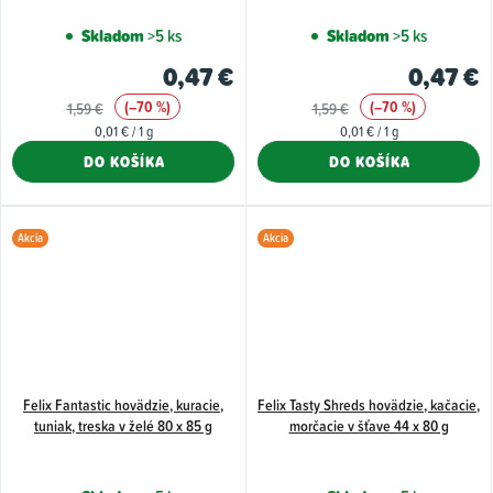
Skladom
>5 ks
Skladom
>5 ks
0,47 €
0,47 €
(–70 %)
(–70 %)
1,59 €
1,59 €
Jednotková
Jednotková
0,01 € / 1 g
0,01 € / 1 g
cena:
cena:
DO KOŠÍKA
DO KOŠÍKA
Akcia
Akcia
Felix Fantastic hovädzie, kuracie,
Felix Tasty Shreds hovädzie, kačacie,
tuniak, treska v želé 80 x 85 g
morčacie v šťave 44 x 80 g