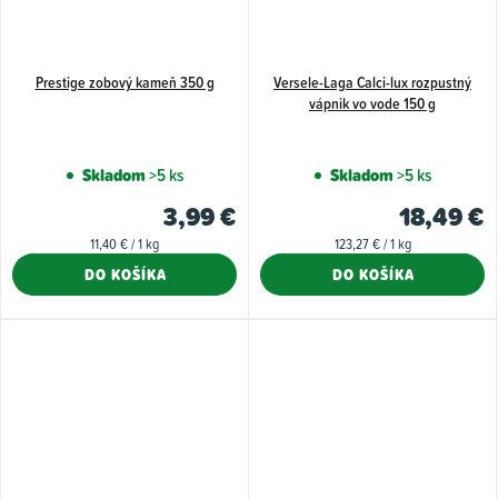
Prestige zobový kameň 350 g
Versele-Laga Calci-lux rozpustný
vápnik vo vode 150 g
Skladom
>5 ks
Skladom
>5 ks
3,99 €
18,49 €
Jednotková
Jednotková
11,40 € / 1 kg
123,27 € / 1 kg
cena:
cena:
DO KOŠÍKA
DO KOŠÍKA