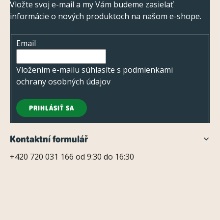
v
p
Vložte svoj e-mail a my Vám budeme zasielať
ý
informácie o nových produktoch na našom e-shope.
ä
p
t
i
Email
i
s
e
Vložením e-mailu súhlasíte s
podmienkami
u
ochrany osobných údajov
PRIHLÁSIŤ SA
Kontaktní formulář
+420 720 031 166 od 9:30 do 16:30