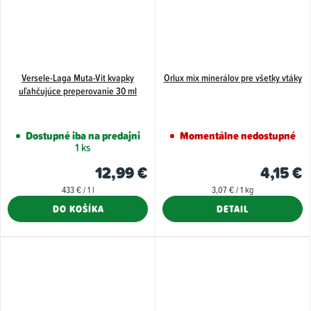
Versele-Laga Muta-Vit kvapky
Orlux mix minerálov pre všetky vtáky
uľahčujúce preperovanie 30 ml
Dostupné iba na predajni
Momentálne nedostupné
1 ks
12,99 €
4,15 €
Jednotková
Jednotková
433 € / 1 l
3,07 € / 1 kg
cena:
cena:
DO KOŠÍKA
DETAIL