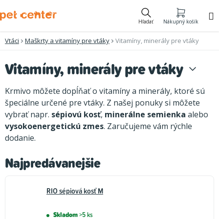
Prejsť
na
Hľadať
Nákupný košík
obsah
Vtáci
Maškrty a vitamíny pre vtáky
Vitamíny, minerály pre vtáky
Vitamíny, minerály pre vtáky
Krmivo môžete dopĺňať o vitamíny a minerály, ktoré sú
špeciálne určené pre vtáky. Z našej ponuky si môžete
vybrať napr.
sépiovú kosť
,
minerálne semienka
alebo
vysokoenergetickú zmes
. Zaručujeme vám rýchle
dodanie.
Najpredávanejšie
RIO sépiová kosť M
Skladom
>5 ks