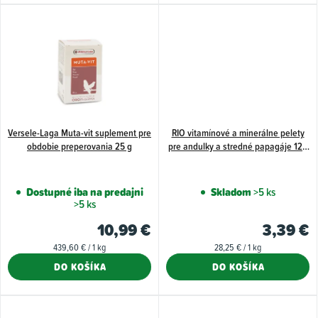
v
Versele-Laga Muta-vit suplement pre
RIO vitamínové a minerálne pelety
obdobie preperovania 25 g
pre andulky a stredné papagáje 120
g
Dostupné iba na predajni
Skladom
>5 ks
>5 ks
10,99 €
3,39 €
Jednotková
Jednotková
439,60 € / 1 kg
28,25 € / 1 kg
cena:
cena:
DO KOŠÍKA
DO KOŠÍKA