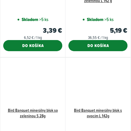
zeleninou L 142 g
Skladom
>5 ks
Skladom
>5 ks
3,39 €
5,19 €
Jednotková
Jednotková
6,52 € / 1 kg
36,55 € / 1 kg
cena:
cena:
DO KOŠÍKA
DO KOŠÍKA
Bird Banquet minerálny blok so
Bird Banquet minerálny blok s
zeleninou S 28g
ovocím L 142g