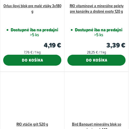
Orlux ílový blok pre malé vtáky 3x180
RIO vitamínové a minerálne pelety
g
pre kanáriky a drobné exoty 120 g
Dostupné iba na predajni
Dostupné iba na predajni
>5 ks
>5 ks
4,19 €
3,39 €
Jednotková
Jednotková
7,76 € / 1 kg
28,25 € / 1 kg
cena:
cena:
DO KOŠÍKA
DO KOŠÍKA
RIO vtáčie grit 520 g
Bird Banquet minerálny blok so