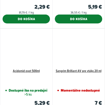
2,29 €
5,19 €
Jednotková
Jednotková
81,79 € / 1 kg
36,55 € / 1 kg
cena:
cena:
DO KOŠÍKA
DO KOŠÍKA
Acidomid exot 500ml
Sangrim Brilliant AV pre vtáky 20 ml
Dostupné iba na predajni
Momentálne nedostupné
>5 ks
5,29 €
7 €