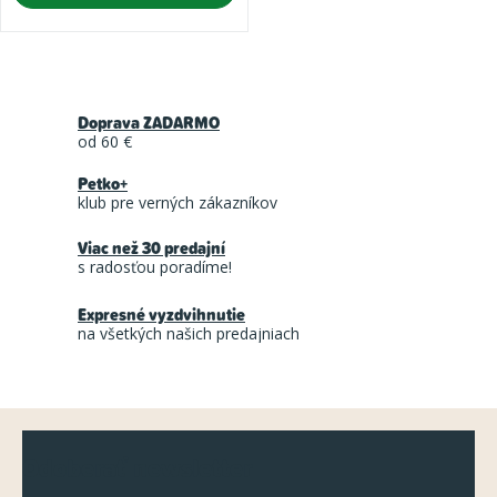
O
v
Doprava ZADARMO
l
od 60 €
á
Petko+
d
klub pre verných zákazníkov
a
Viac než 30 predajní
c
s radosťou poradíme!
i
Expresné vyzdvihnutie
e
na všetkých našich predajniach
p
r
v
Z
k
Odoberať newsletter
á
y