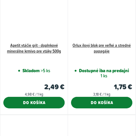
Apetit vtáčie grit - doplnkové
Orlux ílový blok pre veľké a stredné
minerálne krmivo pre vtáky 500g
papagáje
Skladom
>5 ks
Dostupné iba na predajni
1 ks
2,49 €
1,75 €
Jednotková
Jednotková
4,98 € / 1 kg
3,18 € / 1 kg
cena:
cena:
DO KOŠÍKA
DO KOŠÍKA