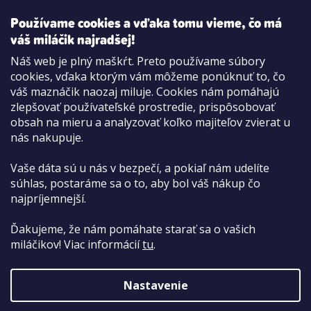
REGISTROVAŤ
Používame cookies a vďaka tomu vieme, čo má
váš miláčik najradšej!
Náš web je plný maškŕt. Preto používame súbory
cookies, vďaka ktorým vám môžeme ponúknuť to, čo
Možnosti platby:
váš maznáčik naozaj miluje. Cookies nám pomáhajú
Dobierkou
zlepšovať používateľské prostredie, prispôsobovať
Hotovo aj kartou na pobočke
obsah na mieru a analyzovať koľko majiteľov zvierat u
nás nakupuje.
Vaše dáta sú u nás v bezpečí, a pokiaľ nám udelíte
súhlas, postaráme sa o to, aby bol váš nákup čo
najpríjemnejší.
Ďakujeme, že nám pomáhate starať sa o vašich
miláčikov! Viac informácií
tu
.
Nastavenie