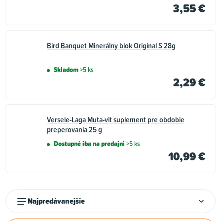
3,55 €
Bird Banquet Minerálny blok Original S 28g
Skladom
>5 ks
2,29 €
Versele-Laga Muta-vit suplement pre obdobie
preperovania 25 g
Dostupné iba na predajni
>5 ks
10,99 €
R
Najpredávanejšie
a