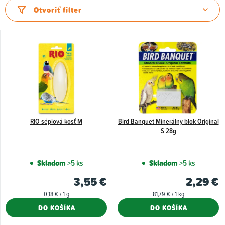
d
Otvoriť filter
e
n
V
i
ý
e
p
p
i
r
s
o
p
d
RIO sépiová kosť M
Bird Banquet Minerálny blok Original
r
S 28g
u
o
k
d
Skladom
>5 ks
Skladom
>5 ks
t
u
3,55 €
2,29 €
o
k
Jednotková
Jednotková
0,18 € / 1 g
81,79 € / 1 kg
v
t
cena:
cena:
DO KOŠÍKA
DO KOŠÍKA
o