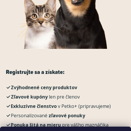
Registrujte sa a získate:
Zvýhodnené ceny produktov
Zľavové kupóny
len pre členov
Exkluzívne členstvo
v Petko+ (pripravujeme)
Personalizované
zľavové ponuky
Ponuka šitá na mieru
pre vášho maznáčika