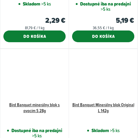
Skladom
>5 ks
Dostupné iba na predajni
>5 ks
2,29 €
5,19 €
Jednotková
Jednotková
81,79 € / 1 kg
36,55 € / 1 kg
cena:
cena:
DO KOŠÍKA
DO KOŠÍKA
Bird Banquet minerálny blok s
Bird Banquet Minerálny blok Original
ovocím S 28g
L 142g
Dostupné iba na predajni
Skladom
>5 ks
>5 ks