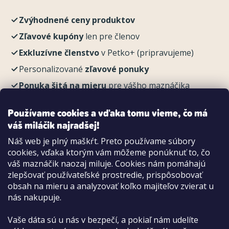
Zvýhodnené ceny produktov
Zľavové kupóny
len pre členov
Exkluzívne členstvo
v Petko+ (pripravujeme)
Personalizované
zľavové ponuky
Ponuka šitá na mieru
pre vášho maznáčika
REGISTROVAŤ
Používame cookies a vďaka tomu vieme, čo má
váš miláčik najradšej!
Náš web je plný maškŕt. Preto používame súbory
cookies, vďaka ktorým vám môžeme ponúknuť to, čo
Možnosti platby:
váš maznáčik naozaj miluje. Cookies nám pomáhajú
Dobierkou
zlepšovať používateľské prostredie, prispôsobovať
Hotovo aj kartou na pobočke
obsah na mieru a analyzovať koľko majiteľov zvierat u
nás nakupuje.
Vaše dáta sú u nás v bezpečí, a pokiaľ nám udelíte