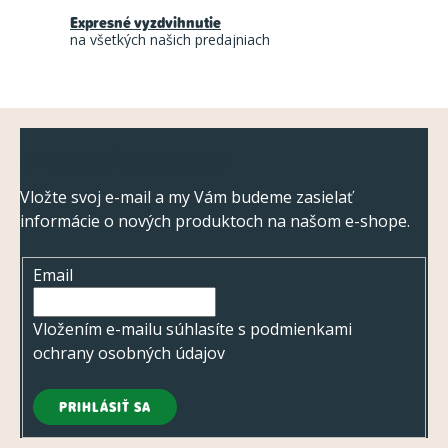
i
Expresné vyzdvihnutie
e
na všetkých našich predajniach
p
r
v
Z
k
Odoberať newsletter
á
y
v
p
Vložte svoj e-mail a my Vám budeme zasielať
ý
informácie o nových produktoch na našom e-shope.
ä
p
t
i
Email
i
s
e
Vložením e-mailu súhlasíte s
podmienkami
u
ochrany osobných údajov
PRIHLÁSIŤ SA