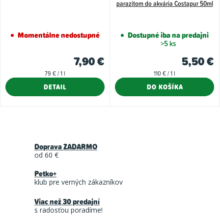
r
parazitom do akvária Costapur 50ml
u
o
k
d
Momentálne nedostupné
Dostupné iba na predajni
t
u
>5 ks
o
k
7,90 €
5,50 €
v
t
Jednotková
Jednotková
79 € / 1 l
110 € / 1 l
cena:
cena:
o
DETAIL
DO KOŠÍKA
v
O
v
Doprava ZADARMO
l
od 60 €
á
Petko+
d
klub pre verných zákazníkov
a
Viac než 30 predajní
c
s radosťou poradíme!