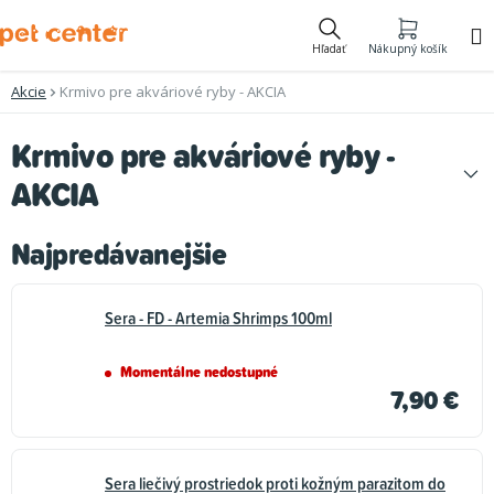
Prejsť
na
Hľadať
Nákupný košík
obsah
Akcie
Krmivo pre akváriové ryby - AKCIA
Krmivo pre akváriové ryby -
AKCIA
Najpredávanejšie
Sera - FD - Artemia Shrimps 100ml
Momentálne nedostupné
7,90 €
Sera liečivý prostriedok proti kožným parazitom do