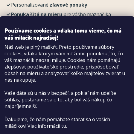
Personalizované
zľavové ponuky
Ponuka šitá na mieru
pre vášho maznáčika
REGISTROVAŤ
Používame cookies a vďaka tomu vieme, čo má
váš miláčik najradšej!
Náš web je plný maškŕt. Preto používame súbory
cookies, vďaka ktorým vám môžeme ponúknuť to, čo
Možnosti platby:
váš maznáčik naozaj miluje. Cookies nám pomáhajú
Dobierkou
zlepšovať používateľské prostredie, prispôsobovať
Hotovo aj kartou na pobočke
obsah na mieru a analyzovať koľko majiteľov zvierat u
nás nakupuje.
Vaše dáta sú u nás v bezpečí, a pokiaľ nám udelíte
súhlas, postaráme sa o to, aby bol váš nákup čo
najpríjemnejší.
Ďakujeme, že nám pomáhate starať sa o vašich
miláčikov! Viac informácií
tu
.