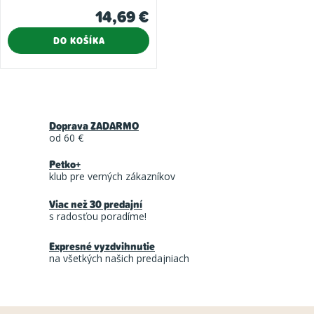
14,69 €
DO KOŠÍKA
O
v
Doprava ZADARMO
l
od 60 €
á
Petko+
d
klub pre verných zákazníkov
a
Viac než 30 predajní
c
s radosťou poradíme!
i
Expresné vyzdvihnutie
e
na všetkých našich predajniach
p
r
v