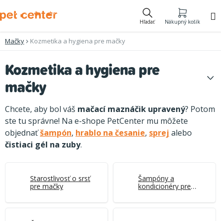
Prejsť
na
Hľadať
Nákupný košík
obsah
Mačky
Kozmetika a hygiena pre mačky
Kozmetika a hygiena pre
mačky
Chcete, aby bol váš
mačací maznáčik upravený
? Potom
ste tu správne! Na e-shope PetCenter mu môžete
objednať
šampón
,
hrablo na česanie
,
sprej
alebo
čistiaci gél na zuby
.
Starostlivosť o srsť
Šampóny a
pre mačky
kondicionéry pre
mačky