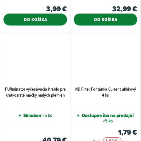
3,99 €
32,99 €
DO KOŠÍKA
DO KOŠÍKA
FURminator vyčesávacia hrablo pre
ND Filter Fontánka Current uhlíkový
krátkosrsté mačky malých plemien
4 ks
Skladom
>5 ks
Dostupné iba na predajni
>5 ks
1,79 €
40,79 €
(–52 %)