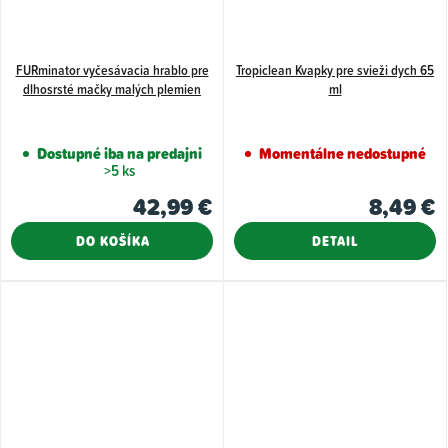
FURminator vyčesávacia hrablo pre
Tropiclean Kvapky pre svieži dych 65
dlhosrsté mačky malých plemien
ml
Dostupné iba na predajni
Momentálne nedostupné
>5 ks
42,99 €
8,49 €
DO KOŠÍKA
DETAIL