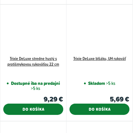
Trixie DeLuxe stredne hustý s
Trixie DeLuxe blšáku, UH rukoväť
protišmykovou rukoväťou 22 cm
Dostupné iba na predajni
Skladom
>5 ks
>5 ks
9,29 €
5,69 €
DO KOŠÍKA
DO KOŠÍKA