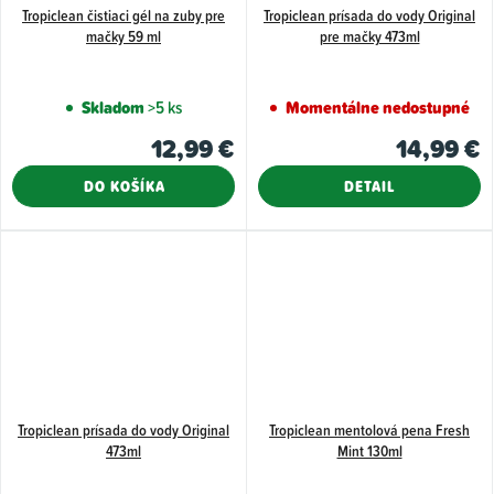
Tropiclean čistiaci gél na zuby pre
Tropiclean prísada do vody Original
mačky 59 ml
pre mačky 473ml
Skladom
>5 ks
Momentálne nedostupné
12,99 €
14,99 €
DO KOŠÍKA
DETAIL
Tropiclean prísada do vody Original
Tropiclean mentolová pena Fresh
473ml
Mint 130ml