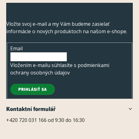
Z
k
Odoberať newsletter
á
y
v
p
Vložte svoj e-mail a my Vám budeme zasielať
ý
informácie o nových produktoch na našom e-shope.
ä
p
t
i
Email
i
s
e
Vložením e-mailu súhlasíte s
podmienkami
u
ochrany osobných údajov
PRIHLÁSIŤ SA
Kontaktní formulář
+420 720 031 166 od 9:30 do 16:30