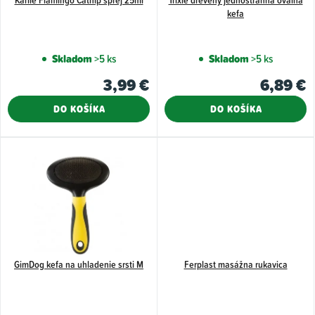
d
r
kefa
u
o
k
d
Skladom
>5 ks
Skladom
>5 ks
t
u
3,99 €
6,89 €
o
k
v
t
DO KOŠÍKA
DO KOŠÍKA
o
v
GimDog kefa na uhladenie srsti M
Ferplast masážna rukavica