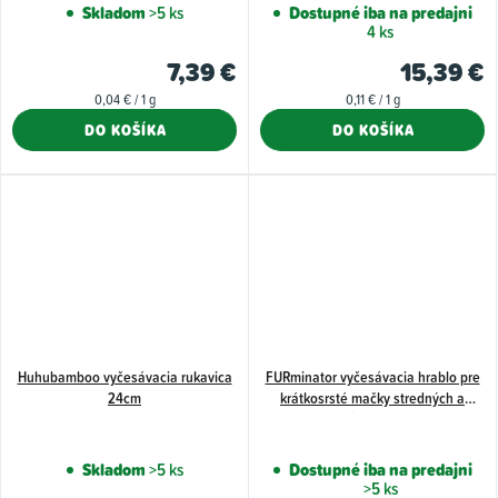
Skladom
>5 ks
Dostupné iba na predajni
4 ks
7,39 €
15,39 €
Jednotková
Jednotková
0,04 € / 1 g
0,11 € / 1 g
cena:
cena:
DO KOŠÍKA
DO KOŠÍKA
Huhubamboo vyčesávacia rukavica
FURminator vyčesávacia hrablo pre
24cm
krátkosrsté mačky stredných a
veľkých plemien
Skladom
>5 ks
Dostupné iba na predajni
>5 ks