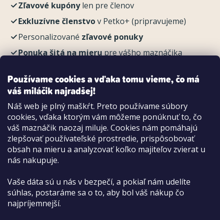
Zľavové kupóny
len pre členov
Exkluzívne členstvo
v Petko+ (pripravujeme)
Personalizované
zľavové ponuky
Ponuka šitá na mieru
pre vášho maznáčika
REGISTROVAŤ
Používame cookies a vďaka tomu vieme, čo má
váš miláčik najradšej!
Náš web je plný maškŕt. Preto používame súbory
cookies, vďaka ktorým vám môžeme ponúknuť to, čo
Možnosti platby:
váš maznáčik naozaj miluje. Cookies nám pomáhajú
Dobierkou
zlepšovať používateľské prostredie, prispôsobovať
Hotovo aj kartou na pobočke
obsah na mieru a analyzovať koľko majiteľov zvierat u
nás nakupuje.
Vaše dáta sú u nás v bezpečí, a pokiaľ nám udelíte
súhlas, postaráme sa o to, aby bol váš nákup čo
najpríjemnejší.