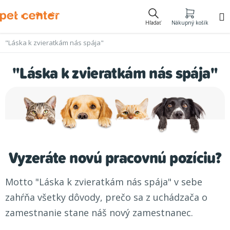
Prejsť
na
Hľadať
Nákupný košík
obsah
"Láska k zvieratkám nás spája"
"Láska k zvieratkám nás spája"
Vyzeráte novú pracovnú pozíciu?
Motto "Láska k zvieratkám nás spája" v sebe
zahŕňa všetky dôvody, prečo sa z uchádzača o
zamestnanie stane náš nový zamestnanec.