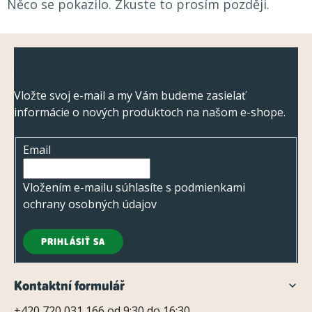
Něco se pokazilo. Zkuste to prosím později.
Z
Odoberať newsletter
á
p
Vložte svoj e-mail a my Vám budeme zasielať
informácie o nových produktoch na našom e-shope.
ä
t
Email
i
e
Vložením e-mailu súhlasíte s
podmienkami
ochrany osobných údajov
PRIHLÁSIŤ SA
Kontaktní formulář
+420 720 031 166 od 9:30 do 16:30