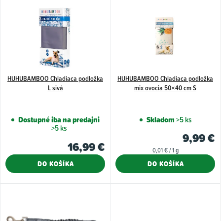
i
ý
e
p
p
i
r
s
o
p
d
HUHUBAMBOO Chladiaca podložka
HUHUBAMBOO Chladiaca podložka
r
L sivá
mix ovocia 50×40 cm S
u
o
k
d
Dostupné iba na predajni
Skladom
>5 ks
t
u
>5 ks
9,99 €
o
k
16,99 €
Jednotková
0,01 € / 1 g
v
t
cena:
DO KOŠÍKA
DO KOŠÍKA
o
v