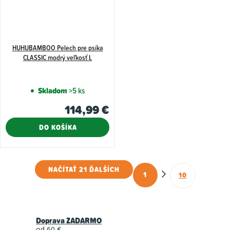
HUHUBAMBOO Pelech pre psíka
CLASSIC modrý veľkosť L
Skladom
>5 ks
114,99 €
DO KOŠÍKA
NAČÍTAŤ 21 ĎALŠÍCH
1
10
O
S
t
v
r
l
á
Doprava ZADARMO
á
od 60 €