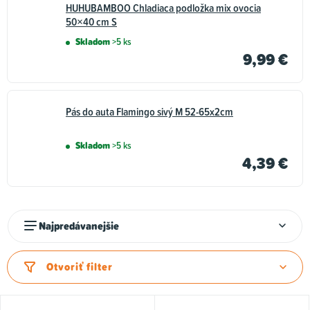
HUHUBAMBOO Chladiaca podložka mix ovocia
50×40 cm S
Skladom
>5 ks
9,99 €
Pás do auta Flamingo sivý M 52-65x2cm
Skladom
>5 ks
4,39 €
R
Najpredávanejšie
a
d
Otvoriť filter
e
n
V