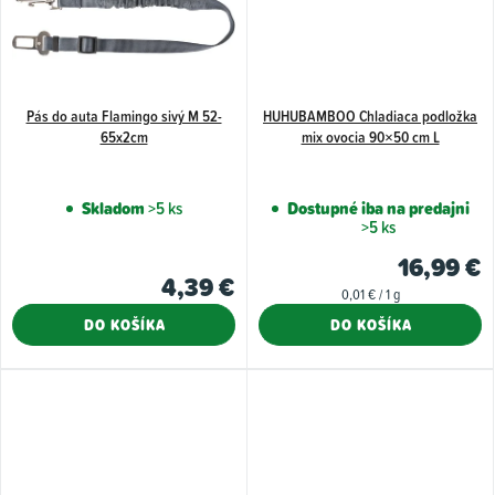
Pás do auta Flamingo sivý M 52-
HUHUBAMBOO Chladiaca podložka
65x2cm
mix ovocia 90×50 cm L
Skladom
>5 ks
Dostupné iba na predajni
>5 ks
16,99 €
4,39 €
Jednotková
0,01 € / 1 g
cena:
DO KOŠÍKA
DO KOŠÍKA