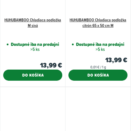
HUHUBAMBOO Chladiaca podložka
HUHUBAMBOO Chladiaca podložka
M sivá
citrón 65 x 50 cm M
Dostupné iba na predajni
Dostupné iba na predajni
>5 ks
>5 ks
13,99 €
13,99 €
Jednotková
0,01 € / 1 g
cena:
DO KOŠÍKA
DO KOŠÍKA