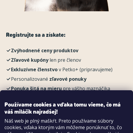
Registrujte sa a získate:
Zvýhodnené ceny produktov
Zľavové kupóny
len pre členov
Exkluzívne členstvo
v Petko+ (pripravujeme)
Personalizované
zľavové ponuky
Ponuka šitá na mieru
pre vášho maznáčika
REGISTROVAŤ
Používame cookies a vďaka tomu vieme, čo má
váš miláčik najradšej!
Náš web je plný maškŕt. Preto používame súbory
cookies, vďaka ktorým vám môžeme ponúknuť to, čo
Možnosti platby: