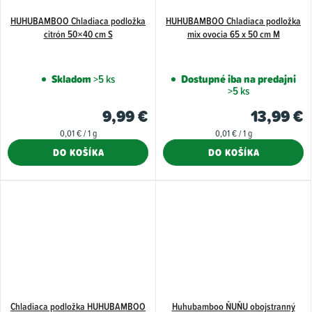
HUHUBAMBOO Chladiaca podložka
HUHUBAMBOO Chladiaca podložka
citrón 50×40 cm S
mix ovocia 65 x 50 cm M
Skladom
>5 ks
Dostupné iba na predajni
>5 ks
9,99 €
13,99 €
Jednotková
Jednotková
0,01 € / 1 g
0,01 € / 1 g
cena:
cena:
DO KOŠÍKA
DO KOŠÍKA
Chladiaca podložka HUHUBAMBOO
Huhubamboo ŇUŇU obojstranný