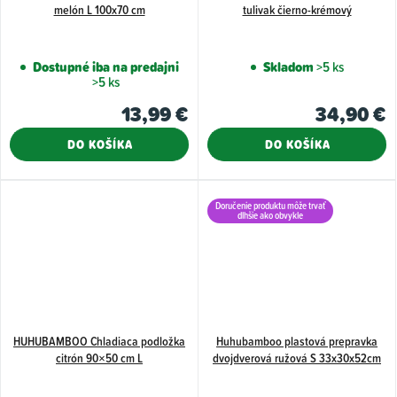
melón L 100x70 cm
tulivak čierno-krémový
Dostupné iba na predajni
Skladom
>5 ks
>5 ks
13,99 €
34,90 €
DO KOŠÍKA
DO KOŠÍKA
Doručenie produktu môže trvať
dlhšie ako obvykle
HUHUBAMBOO Chladiaca podložka
Huhubamboo plastová prepravka
citrón 90×50 cm L
dvojdverová ružová S 33x30x52cm