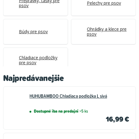
Prepravky, tašky pre
Pelechy pre psov
psov
Ohrádky a klece pre
Búdy pre psov
psov
Chladiace podložky
pre psov
Najpredávanejšie
HUHUBAMBOO Chladiaca podložka L sivá
Dostupné iba na predajni
>5 ks
16,99 €