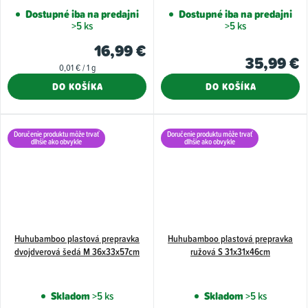
Dostupné iba na predajni
Dostupné iba na predajni
>5 ks
>5 ks
16,99 €
35,99 €
Jednotková
0,01 € / 1 g
cena:
DO KOŠÍKA
DO KOŠÍKA
Doručenie produktu môže trvať
Doručenie produktu môže trvať
dlhšie ako obvykle
dlhšie ako obvykle
Huhubamboo plastová prepravka
Huhubamboo plastová prepravka
dvojdverová šedá M 36x33x57cm
ružová S 31x31x46cm
Skladom
>5 ks
Skladom
>5 ks