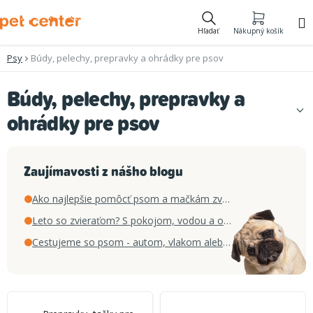
Prejsť
na
Hľadať
Nákupný košík
obsah
Psy
Búdy, pelechy, prepravky a ohrádky pre psov
Búdy, pelechy, prepravky a
ohrádky pre psov
Zaujímavosti z nášho blogu
Ako najlepšie pomôcť psom a mačkám zvládnuť horúce letné dni
Leto so zvieraťom? S pokojom, vodou a obľúbenou hračkou
Cestujeme so psom - autom, vlakom alebo lietadlom?