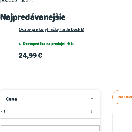
podobe rastlín.
Najpredávanejšie
Ostrov pre korytnačky Turtle Dock M
Dostupné iba na predajni
>5 ks
24,99 €
B
R
NAJPR
Cena
o
a
2
€
61
€
V
č
d
ý
n
e