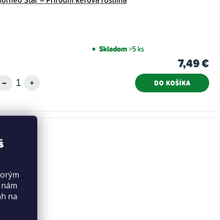
Skladom
>5 ks
7,49 €
DO KOŠÍKA
š
torým
s nám
ah na