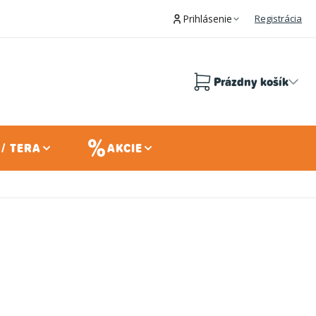
Prihlásenie
Registrácia
Prázdny košík
Nákupný
košík
/ TERA
AKCIE