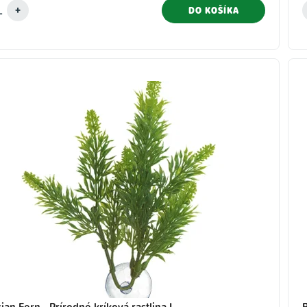
DO KOŠÍKA
ian Fern - Prírodné kríková rastlina L
B