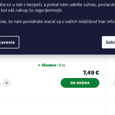
áta sú u nás v bezpečí, a pokiaľ nám udelíte súhlas, postará
 bol váš nákup čo najpríjemnejší.
me, že nám pomáhate starať sa o vašich miláčikov! Viac info
ian Fern – Přírodní keřová rostlina M
tavenie
Súh
Skladom
>5 ks
7,49 €
DO KOŠÍKA