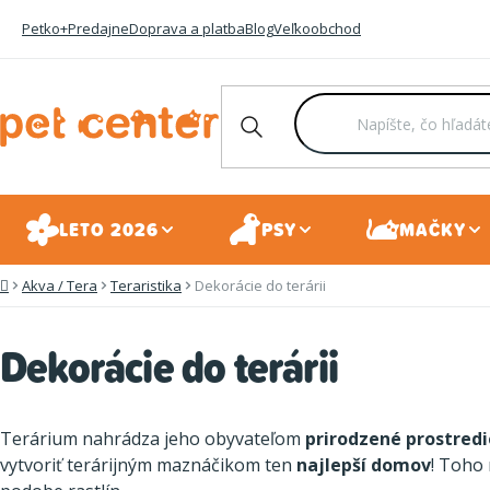
Prejsť
Petko+
Predajne
Doprava a platba
Blog
Veľkoobchod
na
obsah
LETO 2026
PSY
MAČKY
Akva / Tera
Teraristika
Dekorácie do terárii
Domov
Dekorácie do terárii
Terárium nahrádza jeho obyvateľom
prirodzené prostredi
vytvoriť terárijným maznáčikom ten
najlepší domov
! Toho