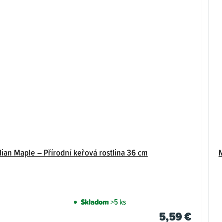
lian Maple – Přírodní keřová rostlina 36 cm
M
Skladom
>5 ks
5,59 €