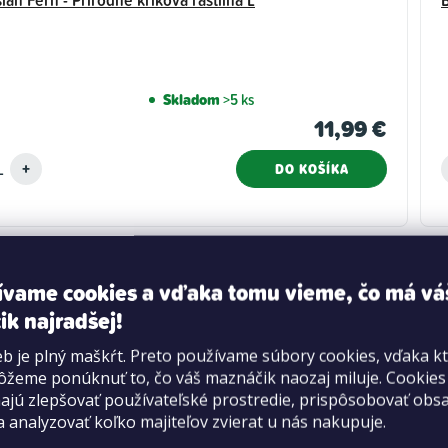
Skladom
>5 ks
11,99 €
DO KOŠÍKA
ívame cookies a vďaka tomu vieme, čo má vá
ik najradšej!
b je plný maškŕt. Preto používame súbory cookies, vďaka k
žeme ponúknuť to, čo váš maznáčik naozaj miluje. Cookie
jú zlepšovať používateľské prostredie, prispôsobovať obs
a analyzovať koľko majiteľov zvierat u nás nakupuje.