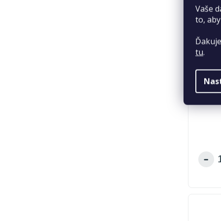
Vaše d
to, aby
Ďakuje
tu
.
Malays
Nas