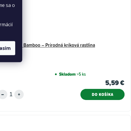
me sa o
rmácií
Madagascar Bamboo – Prírodná kríková rastlina
lasím
Skladom
>5 ks
5,59 €
DO KOŠÍKA