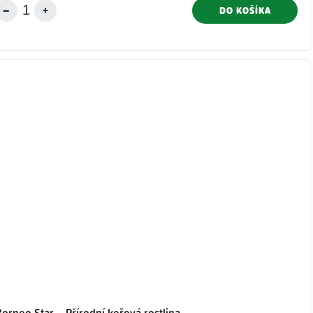
DO KOŠÍKA
orneo Star – Přírodní keřová rostlina