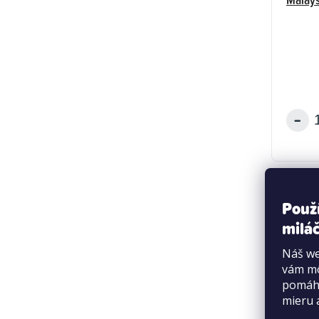
Použ
miláč
Náš we
vám mô
pomáha
mieru 