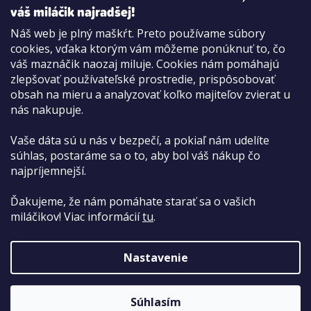
váš miláčik najradšej!
Náš web je plný maškŕt. Preto používame súbory
cookies, vďaka ktorým vám môžeme ponúknuť to, čo
Možnosti platby:
váš maznáčik naozaj miluje. Cookies nám pomáhajú
Dobierkou
zlepšovať používateľské prostredie, prispôsobovať
Hotovo aj kartou na pobočke
obsah na mieru a analyzovať koľko majiteľov zvierat u
nás nakupuje.
Vaše dáta sú u nás v bezpečí, a pokiaľ nám udelíte
súhlas, postaráme sa o to, aby bol váš nákup čo
najpríjemnejší.
Ďakujeme, že nám pomáhate starať sa o vašich
miláčikov! Viac informácií
tu
.
Nastavenie
Copyright 2026
PetCenter.sk
. Všetky práva vyhradené.
Súhlasím