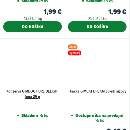
Skladom
>5 ks
Skladom
>5 ks
1,99 €
1,99 €
Jednotková
Jednotková
23,41 € / 1 kg
23,41 € / 1 kg
cena:
cena:
DO KOŠÍKA
DO KOŠÍKA
Akcia
Výpredaj
Konzerva GIMDOG PURE DELIGHT
Hračka GIMCAT DREAM cukrík ružový
kura 85 g
Skladom
>5 ks
Dostupné iba na predajni
>5 ks