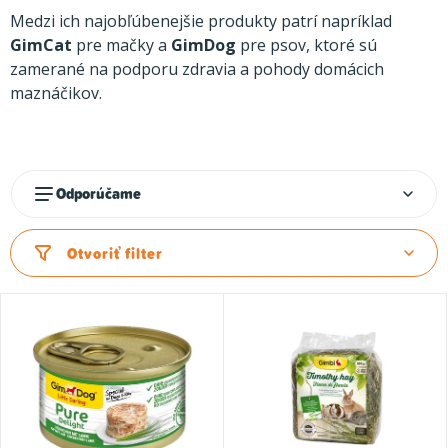
k
t
Medzi ich najobľúbenejšie produkty patrí napríklad
GimCat
pre mačky a
GimDog
pre psov, ktoré sú
o
zamerané na podporu zdravia a pohody domácich
v
maznáčikov.
R
Odporúčame
a
d
Otvoriť filter
e
n
i
e
p
r