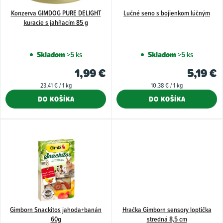
o
d
Konzerva GIMDOG PURE DELIGHT
Lučné seno s bojienkom lúčným
kuracie s jahňacím 85 g
u
k
Skladom
>5 ks
Skladom
>5 ks
t
1,99 €
5,19 €
o
Jednotková
Jednotková
23,41 € / 1 kg
10,38 € / 1 kg
v
cena:
cena:
DO KOŠÍKA
DO KOŠÍKA
Gimborn Snackitos jahoda+banán
Hračka Gimborn sensory loptička
60g
stredná 8,5 cm