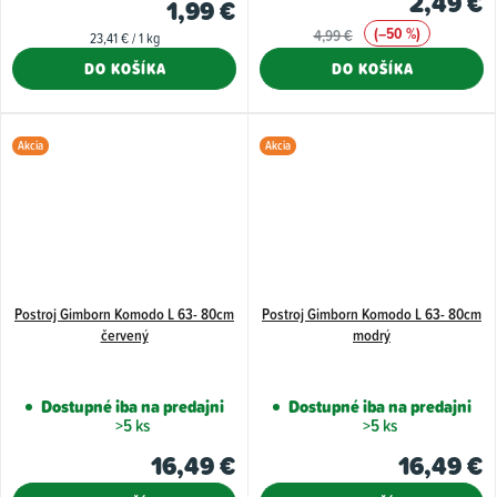
2,49 €
1,99 €
(–50 %)
4,99 €
Jednotková
23,41 € / 1 kg
cena:
DO KOŠÍKA
DO KOŠÍKA
Akcia
Akcia
Postroj Gimborn Komodo L 63- 80cm
Postroj Gimborn Komodo L 63- 80cm
červený
modrý
Dostupné iba na predajni
Dostupné iba na predajni
>5 ks
>5 ks
16,49 €
16,49 €