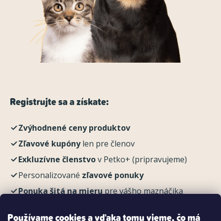
Registrujte sa a získate:
Zvýhodnené ceny produktov
Zľavové kupóny
len pre členov
Exkluzívne členstvo
v Petko+ (pripravujeme)
Personalizované
zľavové ponuky
Ponuka šitá na mieru
pre vášho maznáčika
REGISTROVAŤ
Používame cookies a vďaka tomu vieme, čo má