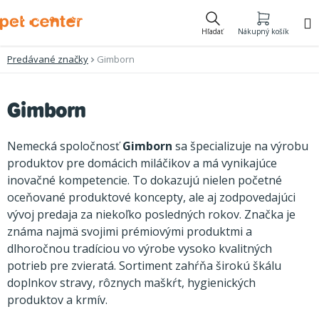
Prejsť
na
Hľadať
Nákupný košík
obsah
Predávané značky
Gimborn
V
Gimborn
ý
p
Nemecká spoločnosť
Gimborn
sa špecializuje na výrobu
i
produktov pre domácich miláčikov a má vynikajúce
inovačné kompetencie. To dokazujú nielen početné
s
oceňované produktové koncepty, ale aj zodpovedajúci
p
vývoj predaja za niekoľko posledných rokov. Značka je
r
známa najmä svojimi prémiovými produktmi a
o
dlhoročnou tradíciou vo výrobe vysoko kvalitných
potrieb pre zvieratá. Sortiment zahŕňa širokú škálu
d
doplnkov stravy, rôznych maškŕt, hygienických
u
produktov a krmív.