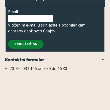
ä
a
i
t
n
e
Email
i
i
p
e
e
r
Vložením e-mailu súhlasíte s
podmienkami
v
ochrany osobných údajov
k
y
PRIHLÁSIŤ SA
v
ý
Kontaktní formulář
p
+420 720 031 166 od 9:30 do 16:30
i
s
u