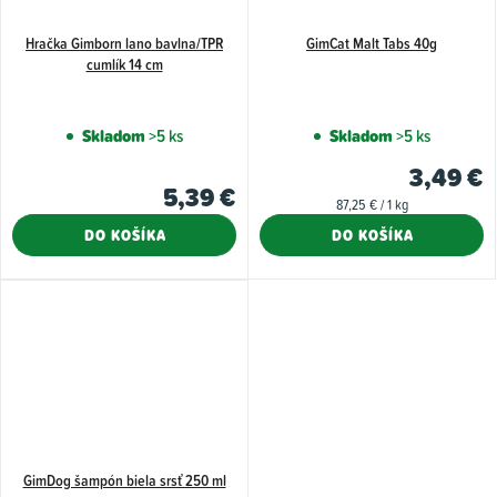
Hračka Gimborn lano bavlna/TPR
GimCat Malt Tabs 40g
cumlík 14 cm
Skladom
>5 ks
Skladom
>5 ks
3,49 €
5,39 €
Jednotková
87,25 € / 1 kg
cena:
DO KOŠÍKA
DO KOŠÍKA
GimDog šampón biela srsť 250 ml