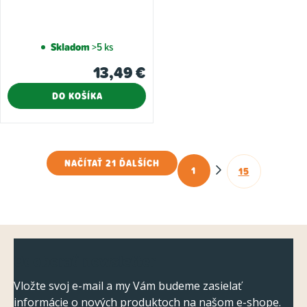
Skladom
>5 ks
13,49 €
DO KOŠÍKA
NAČÍTAŤ 21 ĎALŠÍCH
1
15
O
S
t
v
r
l
á
á
Z
n
d
Odoberať newsletter
k
á
a
o
p
Vložte svoj e-mail a my Vám budeme zasielať
c
v
informácie o nových produktoch na našom e-shope.