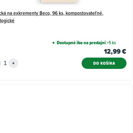
cká na exkrementy Beco, 96 ks, kompostovateľné,
logické
Dostupné iba na predajni
>5 ks
12,99 €
DO KOŠÍKA