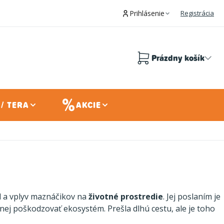
Prihlásenie
Registrácia
Prázdny košík
Nákupný
košík
/ TERA
AKCIE
d a vplyv maznáčikov na
životné prostredie
. Jej poslaním je
ej poškodzovať ekosystém. Prešla dlhú cestu, ale je toho