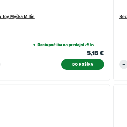
p Toy Myška Millie
Bec
Dostupné iba na predajni
>5 ks
5,15 €
DO KOŠÍKA