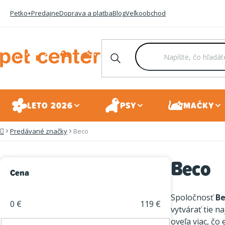
Prejsť
Petko+
Predajne
Doprava a platba
Blog
Veľkoobchod
na
obsah
LETO 2026
PSY
MAČKY
Predávané značky
Beco
Domov
Beco
B
Cena
o
Spoločnosť
Be
č
0
€
119
€
vytvárať tie 
n
oveľa viac, čo