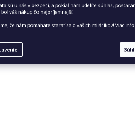
Dostupné iba na predajni
2 ks
áta sú u nás v bezpečí, a pokiaľ nám udelíte súhlas, postará
10,55 €
 bol váš nákup čo najpríjemnejší.
DO KOŠÍKA
me, že nám pomáhate starať sa o vašich miláčikov! Viac info
tavenie
Súh