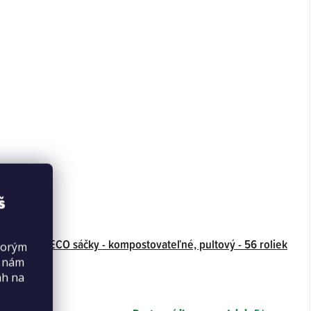
š
obník na BECO sáčky - kompostovateľné, pultový - 56 roliek
torým
12 ks
s nám
ah na