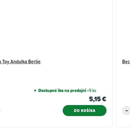
p Toy Andulka Bertie
Bec
Dostupné iba na predajni
>5 ks
5,15 €
DO KOŠÍKA