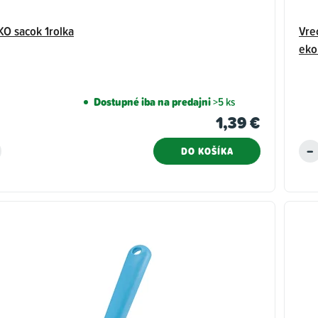
O sacok 1rolka
Vre
eko
Dostupné iba na predajni
>5 ks
1,39 €
DO KOŠÍKA