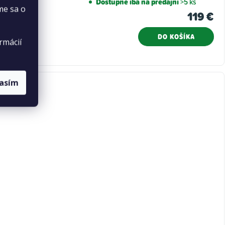
Dostupné iba na predajni
>5 ks
me sa o
119 €
DO KOŠÍKA
rmácií
lasím