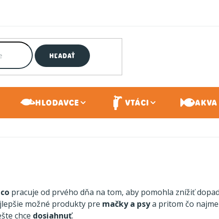
HĽADAŤ
HLODAVCE
VTÁCI
AKVA 
co
pracuje od prvého dňa na tom, aby pomohla znížiť dopa
najlepšie možné produkty pre
mačky a psy
a pritom čo najmen
 ešte chce
dosiahnuť
.