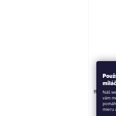
Použ
miláč
Hračka Beco
Náš we
vám mô
pomáha
mieru 