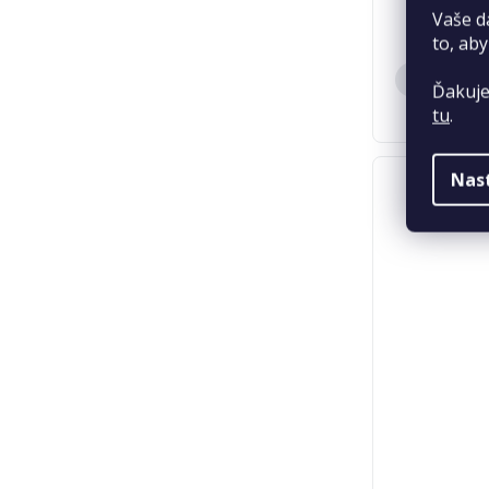
Vaše d
to, aby
Ďakuje
tu
.
Nas