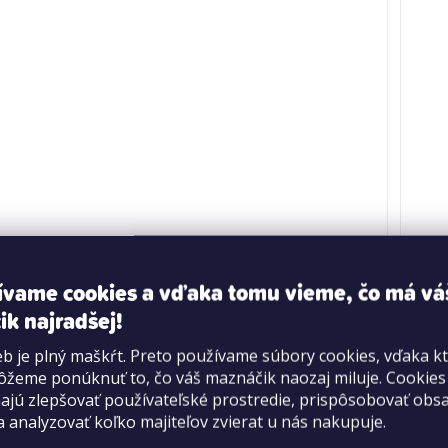
ívame cookies a vďaka tomu vieme, čo má vá
ik najradšej!
 Family - Opice, L 40 cm
Zás
b je plný maškŕt. Preto používame súbory cookies, vďaka k
po 
žeme ponúknuť to, čo váš maznáčik naozaj miluje. Cookie
jú zlepšovať používateľské prostredie, prispôsobovať obs
a analyzovať koľko majiteľov zvierat u nás nakupuje.