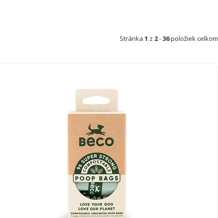
Stránka
1
z
2
-
36
položiek celkom