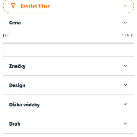
d
Zavrieť filter
e
n
Cena
i
0
€
115
€
e
p
r
o
Značky
d
u
Design
k
t
Dĺžka vôdzky
o
v
Druh