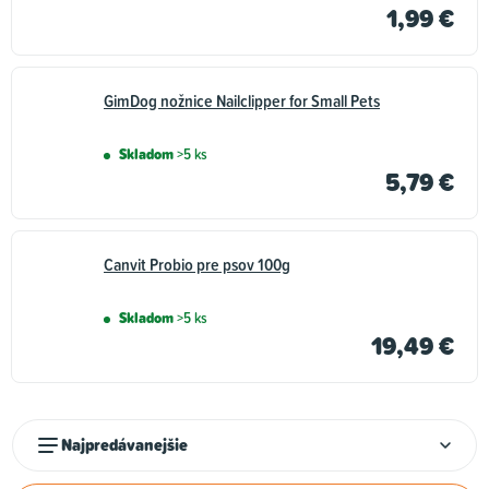
1,99 €
GimDog nožnice Nailclipper for Small Pets
Skladom
>5 ks
5,79 €
Canvit Probio pre psov 100g
Skladom
>5 ks
19,49 €
R
Najpredávanejšie
a