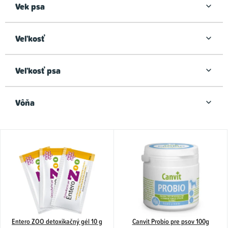
Vek psa
Veľkosť
Veľkosť psa
Vôňa
V
ý
p
i
s
p
Entero ZOO detoxikačný gél 10 g
Canvit Probio pre psov 100g
r