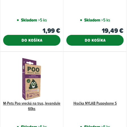
o
d
Skladom
>5 ks
Skladom
>5 ks
u
1,99 €
19,49 €
k
t
DO KOŠÍKA
DO KOŠÍKA
o
v
M-Pets Poo vrecká na trus, levandule
Hračka NYLAB Puppybone S
60ks
Skladom
>5 ks
Skladom
>5 ks