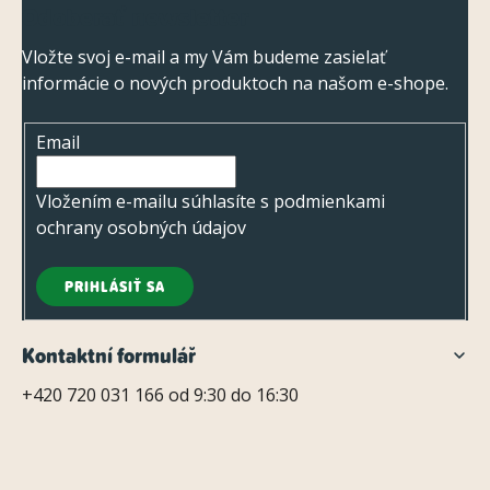
Odoberať newsletter
v
á
ý
p
Vložte svoj e-mail a my Vám budeme zasielať
p
informácie o nových produktoch na našom e-shope.
ä
i
t
s
Email
i
u
e
Vložením e-mailu súhlasíte s
podmienkami
ochrany osobných údajov
PRIHLÁSIŤ SA
Kontaktní formulář
+420 720 031 166 od 9:30 do 16:30