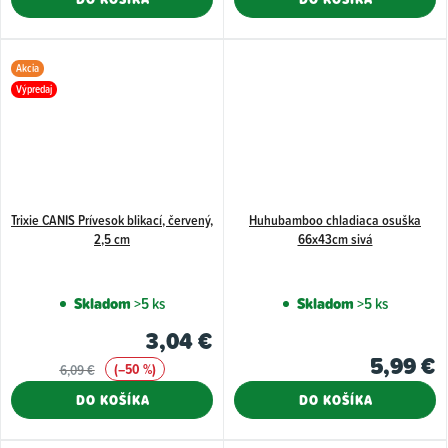
Akcia
Výpredaj
Trixie CANIS Prívesok blikací, červený,
Huhubamboo chladiaca osuška
2,5 cm
66x43cm sivá
Skladom
>5 ks
Skladom
>5 ks
3,04 €
5,99 €
(–50 %)
6,09 €
DO KOŠÍKA
DO KOŠÍKA