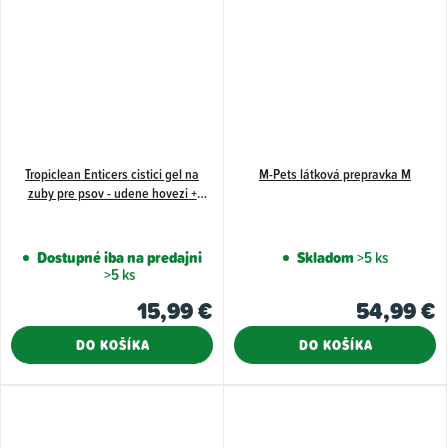
Tropiclean Enticers cistici gel na
M-Pets látková prepravka M
zuby pre psov - udene hovezi +
hr.KONG S
Dostupné iba na predajni
Skladom
>5 ks
>5 ks
15,99 €
54,99 €
DO KOŠÍKA
DO KOŠÍKA