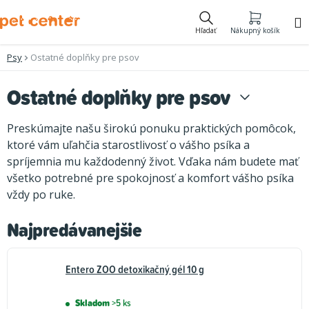
Prejsť
na
Hľadať
Nákupný košík
obsah
Psy
Ostatné doplňky pre psov
Ostatné doplňky pre psov
Preskúmajte našu širokú ponuku praktických pomôcok,
ktoré vám uľahčia starostlivosť o vášho psíka a
spríjemnia mu každodenný život. Vďaka nám budete mať
všetko potrebné pre spokojnosť a komfort vášho psíka
vždy po ruke.
Najpredávanejšie
Entero ZOO detoxikačný gél 10 g
Skladom
>5 ks