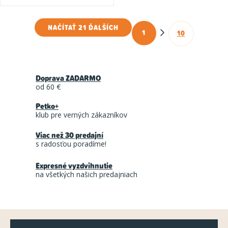
NAČÍTAŤ 21 ĎALŠÍCH
1
10
O
S
t
v
r
l
á
Doprava ZADARMO
á
n
od 60 €
d
k
Petko+
a
o
klub pre verných zákazníkov
c
v
a
Viac než 30 predajní
i
s radosťou poradíme!
n
e
i
p
Expresné vyzdvihnutie
e
na všetkých našich predajniach
r
v
k
Z
y