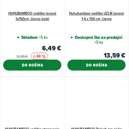
HUHUBAMBOO vodítko lanové
Huhubamboo vodítko UZLÍK lanové
1x150cm, čierno-šedé
1,4 x 150 cm, čierne
Skladom
>5 ks
Dostupné iba na predajni
>5 ks
6,49 €
13,59 €
(–50 %)
12,99 €
DO KOŠÍKA
DO KOŠÍKA
HUHUBAMBOO vodítko stopovacie
HUHUBAMBOO Pelech pre psíka