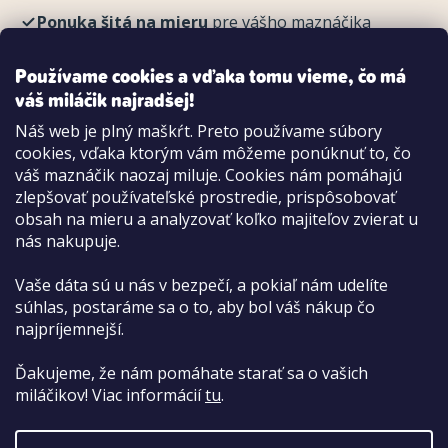
Ponuka šitá na mieru
pre vášho maznáčika
REGISTROVAŤ
Používame cookies a vďaka tomu vieme, čo má
váš miláčik najradšej!
Náš web je plný maškŕt. Preto používame súbory
cookies, vďaka ktorým vám môžeme ponúknuť to, čo
Možnosti platby:
váš maznáčik naozaj miluje. Cookies nám pomáhajú
Dobierkou
zlepšovať používateľské prostredie, prispôsobovať
Hotovo aj kartou na pobočke
obsah na mieru a analyzovať koľko majiteľov zvierat u
nás nakupuje.
Vaše dáta sú u nás v bezpečí, a pokiaľ nám udelíte
súhlas, postaráme sa o to, aby bol váš nákup čo
najpríjemnejší.
Ďakujeme, že nám pomáhate starať sa o vašich
miláčikov! Viac informácií
tu
.