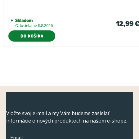
Skladom
12,99 
Odosielame 8.8.2026
DO KOŠÍKA
Z
Odoberať newsletter
á
p
Vložte svoj e-mail a my Vám budeme zasielať
informácie o nových produktoch na našom e-shope.
ä
t
Email