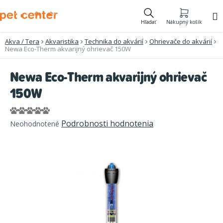
Prejsť
na
Hľadať
Nákupný košík
obsah
Akva / Tera
Akvaristika
Technika do akvárií
Ohrievače do akvárií
Newa Eco-Therm akvarijný ohrievač 150W
Newa Eco-Therm akvarijný ohrievač
150W
Priemerné
Podrobnosti hodnotenia
Neohodnotené
hodnotenie
produktu
je
0,0
z
5
hviezdičiek.