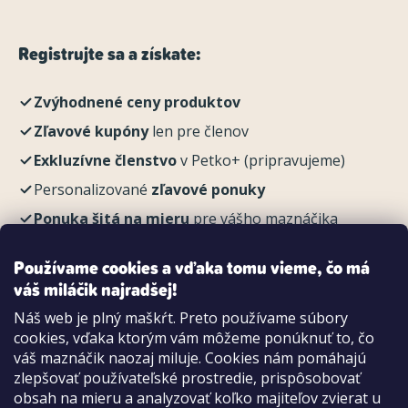
Registrujte sa a získate:
Zvýhodnené ceny produktov
Zľavové kupóny
len pre členov
Exkluzívne členstvo
v Petko+ (pripravujeme)
Personalizované
zľavové ponuky
Ponuka šitá na mieru
pre vášho maznáčika
REGISTROVAŤ
Používame cookies a vďaka tomu vieme, čo má
váš miláčik najradšej!
Náš web je plný maškŕt. Preto používame súbory
cookies, vďaka ktorým vám môžeme ponúknuť to, čo
Možnosti platby:
váš maznáčik naozaj miluje. Cookies nám pomáhajú
Dobierkou
zlepšovať používateľské prostredie, prispôsobovať
Hotovo aj kartou na pobočke
obsah na mieru a analyzovať koľko majiteľov zvierat u