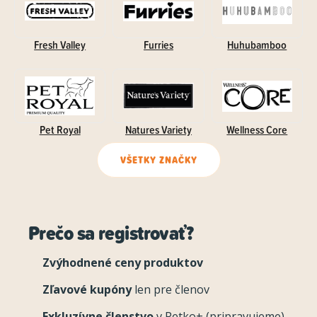
Fresh Valley
Furries
Huhubamboo
Pet Royal
Natures Variety
Wellness Core
VŠETKY ZNAČKY
Prečo sa registrovať?
Zvýhodnené ceny produktov
Zľavové kupóny
len pre členov
Exkluzívne členstvo
v Petko+ (pripravujeme)