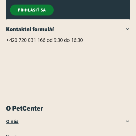
k
y
PRIHLÁSIŤ SA
v
ý
Kontaktní formulář
p
+420 720 031 166 od 9:30 do 16:30
i
s
u
O PetCenter
O nás