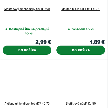
Molitanový mechanický filtr DJ 150
Molitan MICRO-JET MCF40-70
Dostupné iba na predajni
Skladom
>5 ks
>5 ks
2,99 €
1,89 €
DO KOŠÍKA
DO KOŠÍKA
Aktívne uhlie Micro-Jet MCF 40-70
Biofiltrová náplň DJ 50