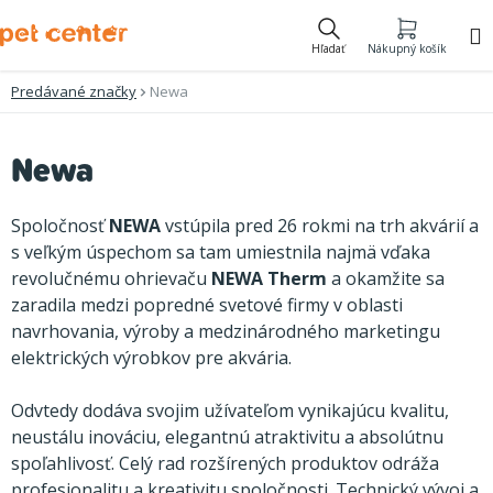
Prejsť
na
Hľadať
Nákupný košík
obsah
Predávané značky
Newa
V
Newa
ý
p
Spoločnosť
NEWA
vstúpila pred 26 rokmi na trh akvárií a
i
s veľkým úspechom sa tam umiestnila najmä vďaka
revolučnému ohrievaču
NEWA Therm
a okamžite sa
s
zaradila medzi popredné svetové firmy v oblasti
p
navrhovania, výroby a medzinárodného marketingu
r
elektrických výrobkov pre akvária.
o
Odvtedy dodáva svojim užívateľom vynikajúcu kvalitu,
d
neustálu inováciu, elegantnú atraktivitu a absolútnu
u
spoľahlivosť. Celý rad rozšírených produktov odráža
profesionalitu a kreativitu spoločnosti. Technický vývoj a