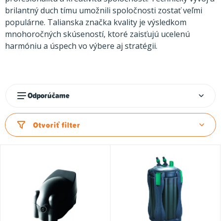
k
t
brilantný duch tímu umožnili spoločnosti zostať veľmi
populárne. Talianska značka kvality je výsledkom
o
mnohoročných skúseností, ktoré zaisťujú ucelenú
v
harmóniu a úspech vo výbere aj stratégii.
R
Odporúčame
a
d
Otvoriť filter
e
n
i
e
p
r