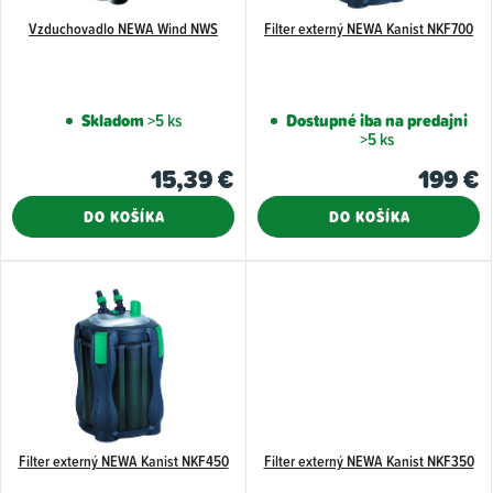
o
d
Vzduchovadlo NEWA Wind NWS
Filter externý NEWA Kanist NKF700
u
k
Skladom
>5 ks
Dostupné iba na predajni
t
>5 ks
o
15,39 €
199 €
v
DO KOŠÍKA
DO KOŠÍKA
Filter externý NEWA Kanist NKF450
Filter externý NEWA Kanist NKF350