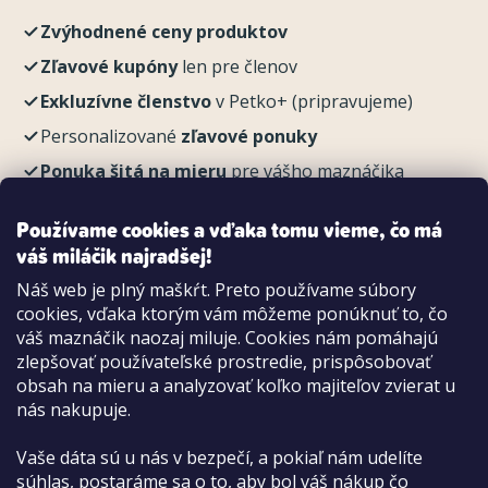
Zvýhodnené ceny produktov
Zľavové kupóny
len pre členov
Exkluzívne členstvo
v Petko+ (pripravujeme)
Personalizované
zľavové ponuky
Ponuka šitá na mieru
pre vášho maznáčika
REGISTROVAŤ
Používame cookies a vďaka tomu vieme, čo má
váš miláčik najradšej!
Náš web je plný maškŕt. Preto používame súbory
cookies, vďaka ktorým vám môžeme ponúknuť to, čo
Možnosti platby:
váš maznáčik naozaj miluje. Cookies nám pomáhajú
Dobierkou
zlepšovať používateľské prostredie, prispôsobovať
Hotovo aj kartou na pobočke
obsah na mieru a analyzovať koľko majiteľov zvierat u
nás nakupuje.
Vaše dáta sú u nás v bezpečí, a pokiaľ nám udelíte
súhlas, postaráme sa o to, aby bol váš nákup čo