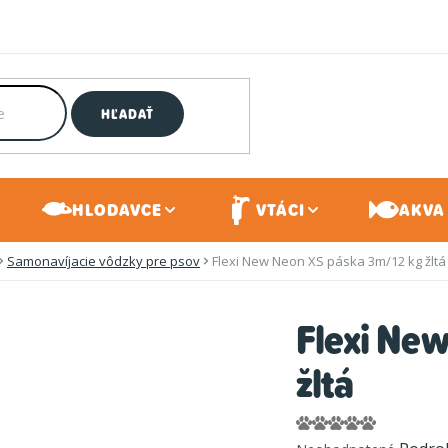
HĽADAŤ
HLODAVCE
VTÁCI
AKVA 
Samonavíjacie vôdzky pre psov
Flexi New Neon XS páska 3m/12 kg žltá
Flexi Ne
žltá
Priemerné