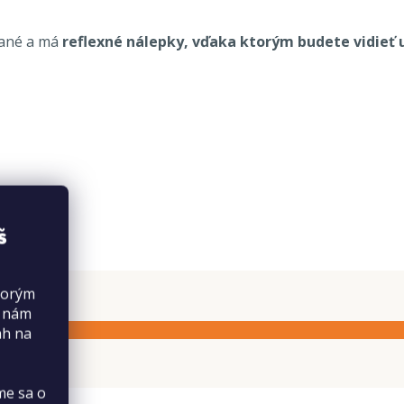
vané a má
reflexné nálepky, vďaka ktorým budete vidieť 
š
torým
s nám
ah na
me sa o