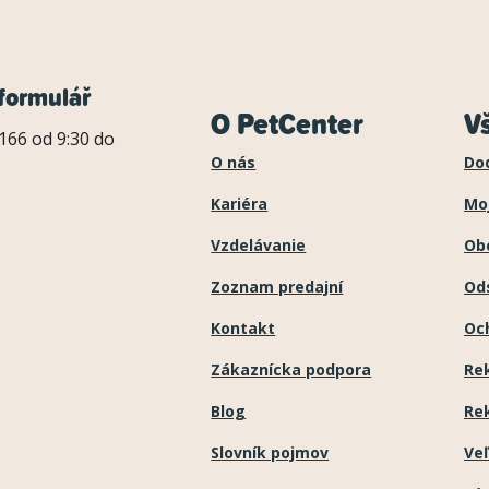
formulář
O PetCenter
V
166 od 9:30 do
O nás
Do
Kariéra
Mo
Vzdelávanie
Ob
Zoznam predajní
Ods
Kontakt
Oc
Zákaznícka podpora
Re
Blog
Re
Slovník pojmov
Ve