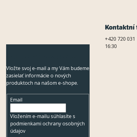
Z
Kontaktní 
á
+420 720 031 
16:30
p
Odoberať newsletter
ä
Vložte svoj e-mail a my Vám budeme
t
zasielať informácie o nových
i
produktoch na našom e-shope.
e
Email
Vložením e-mailu súhlasíte s
podmienkami ochrany osobných
údajov