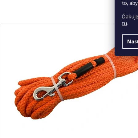
to, aby
Ďakuje
tu
.
Nas