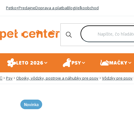
Prejsť
Petko+
Predajne
Doprava a platba
Blog
Veľkoobchod
na
obsah
LETO 2026
PSY
MAČKY
Psy
Obojky, vôdzky, postroje a náhubky pre psov
Vôdzky pre psov
Domov
Novinka