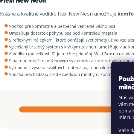
Flexi New Neon
Krásne a kvalitné vodítko Flexi New Neon umožňuje
komfor
Vodítko pre komfortné a bezpečné venčenie vášho psa
Umožňuje dostatok pohybu psa pod kontrolou majiteľa
S reflexnými nálepkami, ktoré odrážajú svetlomety už vo vzdiale
Vylepšený brzdový systém s krátkym zdvihom umožňuje viac ko
K vodítku (od veľkosti S) je možné pridať aj Multi Box na uklada
S najmodernejším pružinovým systémom a komfortným ovláda
Vyrobené z vysoko kvalitných materiálov, manuálne spracované
Vodítka prechádzajú pred expedíciou mnohými kontrolami kvalit
Použ
miláč
Náš we
vám mô
pomáha
mieru 
Vaše d