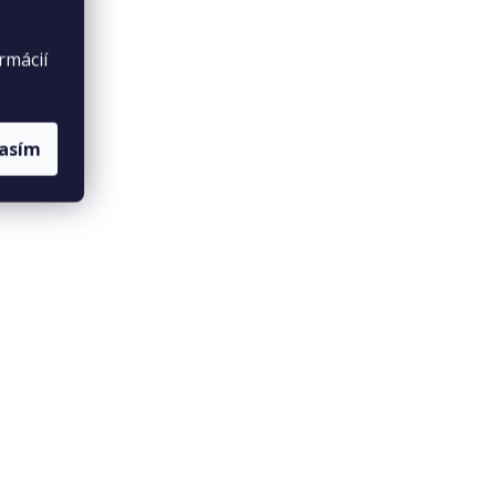
rmácií
lasím