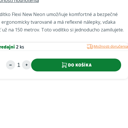
bnosti hodnotenia
vodítko Flexi New Neon umožňuje komfortné a bezpečné
e ergonomicky tvarované a má reflexné nálepky, vďaka
 už na 150 metrov. Toto vodítko si jednoducho zamilujete.
redajni
2 ks
Možnosti doručenia
DO KOŠÍKA