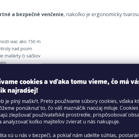
tné a bezpečné venčenie
, nakoľko je ergonomicky tvaro
nosti viac ako 150 m
ntroly nad psom
nie maškrty či sáčkov
ním
 a zostavené
y
ívame cookies a vďaka tomu vieme, čo má vá
ik najradšej!
b je plný maškŕt. Preto používame súbory cookies, vďaka k
žeme ponúknuť to, čo váš maznáčik naozaj miluje. Cookie
jú zlepšovať používateľské prostredie, prispôsobovať obs
a analyzovať koľko majiteľov zvierat u nás nakupuje.
áta sú u nás v bezpečí, a pokiaľ nám udelíte súhlas, postará