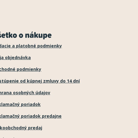
šetko o nákupe
dacie a platobné podmienky
ja objednávka
chodné podmienky
túpenie od kúpnej zmluvy do 14 dní
hrana osobných údajov
klamačný poriadok
klamačný poriadok predajne
ľkoobchodný predaj