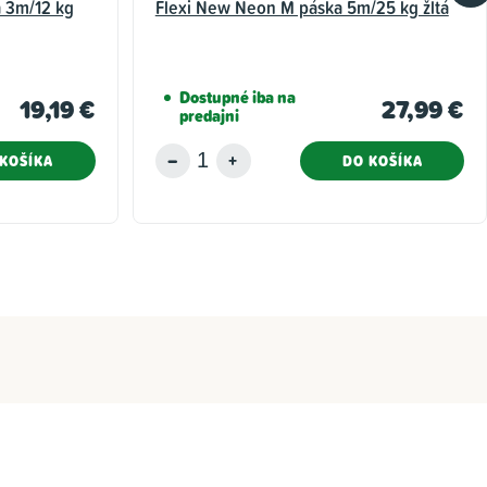
 3m/12 kg
Flexi New Neon M páska 5m/25 kg žltá
Dostupné iba na
19,19 €
27,99 €
predajni
KOŠÍKA
DO KOŠÍKA