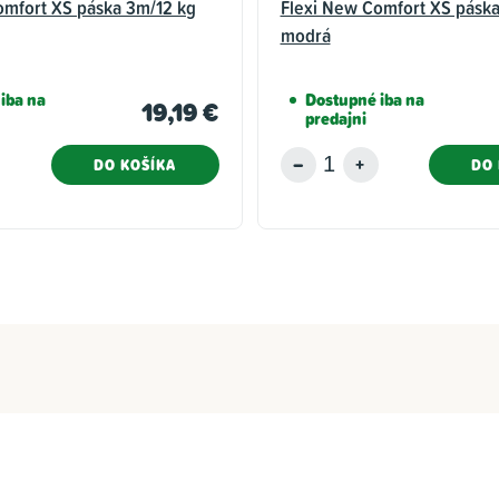
omfort XS páska 3m/12 kg
Flexi New Comfort XS páska
modrá
iba na
Dostupné iba na
19,19 €
predajni
DO KOŠÍKA
DO 