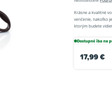
Podro
Neohodnotené
hodnotenie
produktu
Krásne a kvalitné 
je
venčenie, nakoľko j
0,0
ktorým budete vidieť
z
5
hviezdičiek.
Dostupné iba na p
17,99 €
Jednotková cena: