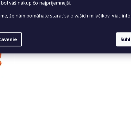
 bol váš nákup čo najpríjemnejší.
me, že nám pomáhate starať sa o vašich miláčikov! Viac info
tavenie
Súh