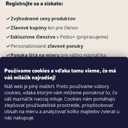
Registrujte sa a získate:
Zvýhodnené ceny produktov
Zľavové kupóny
len pre členov
Exkluzívne členstvo
v Petko+ (pripravujeme)
Personalizované
zľavové ponuky
Ponuka šitá na mieru
pre vášho maznáčika
REGISTROVAŤ
Používame cookies a vďaka tomu vieme, čo má
váš miláčik najradšej!
Náš web je plný maškŕt. Preto používame súbory
cookies, vďaka ktorým vám môžeme ponúknuť to, čo
Možnosti platby:
váš maznáčik naozaj miluje. Cookies nám pomáhajú
Dobierkou
zlepšovať používateľské prostredie, prispôsobovať
Hotovo aj kartou na pobočke
obsah na mieru a analyzovať koľko majiteľov zvierat u
nás nakupuje.