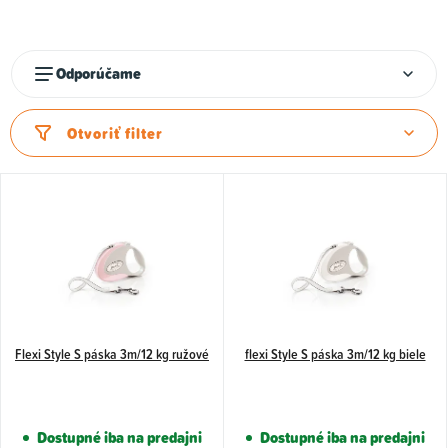
k
t
o
R
Odporúčame
v
a
d
Otvoriť filter
e
n
i
e
p
r
o
d
Flexi Style S páska 3m/12 kg ružové
flexi Style S páska 3m/12 kg biele
u
k
Dostupné iba na predajni
Dostupné iba na predajni