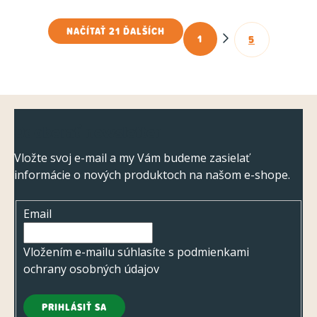
NAČÍTAŤ 21 ĎALŠÍCH
1
5
O
S
t
v
r
l
á
á
Z
n
d
Odoberať newsletter
k
á
a
o
p
Vložte svoj e-mail a my Vám budeme zasielať
c
v
informácie o nových produktoch na našom e-shope.
ä
a
i
t
n
e
Email
i
i
p
e
e
r
Vložením e-mailu súhlasíte s
podmienkami
v
ochrany osobných údajov
k
y
PRIHLÁSIŤ SA