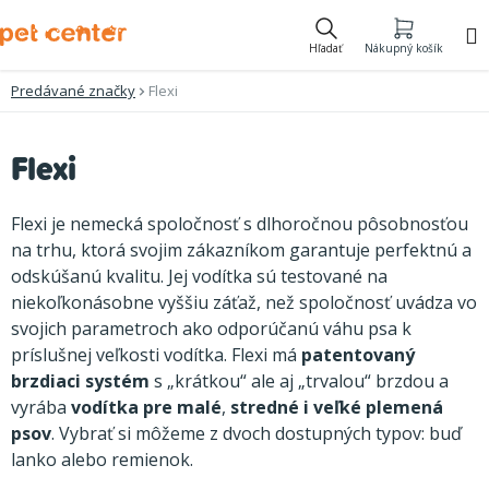
Prejsť
na
Hľadať
Nákupný košík
obsah
Predávané značky
Flexi
V
Flexi
ý
p
Flexi je nemecká spoločnosť s dlhoročnou pôsobnosťou
i
na trhu, ktorá svojim zákazníkom garantuje perfektnú a
odskúšanú kvalitu. Jej vodítka sú testované na
s
niekoľkonásobne vyššiu záťaž, než spoločnosť uvádza vo
p
svojich parametroch ako odporúčanú váhu psa k
r
príslušnej veľkosti vodítka. Flexi má
patentovaný
o
brzdiaci systém
s „krátkou“ ale aj „trvalou“ brzdou a
vyrába
vodítka pre malé
,
stredné i veľké plemená
d
psov
. Vybrať si môžeme z dvoch dostupných typov: buď
u
lanko alebo remienok.