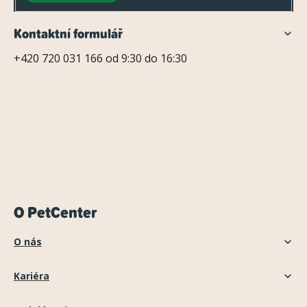
v
ý
Kontaktní formulář
p
+420 720 031 166 od 9:30 do 16:30
i
s
u
O PetCenter
O nás
Kariéra