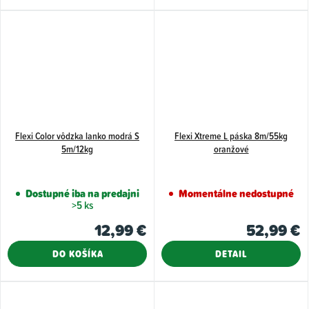
Flexi Color vôdzka lanko modrá S
Flexi Xtreme L páska 8m/55kg
5m/12kg
oranžové
Dostupné iba na predajni
Momentálne nedostupné
>5 ks
12,99 €
52,99 €
DO KOŠÍKA
DETAIL