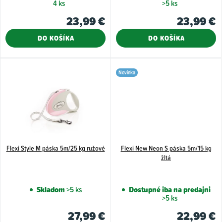
t
4 ks
>5 ks
o
23,99 €
23,99 €
v
DO KOŠÍKA
DO KOŠÍKA
Novinka
Flexi Style M páska 5m/25 kg ružové
Flexi New Neon S páska 5m/15 kg
žltá
Skladom
>5 ks
Dostupné iba na predajni
>5 ks
27,99 €
22,99 €