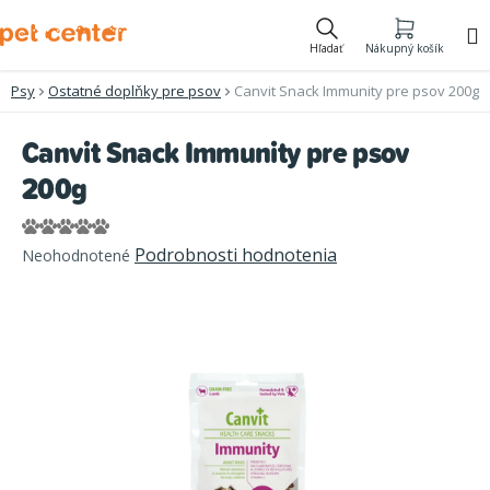
Prejsť
na
Hľadať
Nákupný košík
obsah
Psy
Ostatné doplňky pre psov
Canvit Snack Immunity pre psov 200g
Canvit Snack Immunity pre psov
200g
Priemerné
Podrobnosti hodnotenia
Neohodnotené
hodnotenie
produktu
je
0,0
z
5
hviezdičiek.