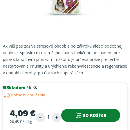
Ak váš pes zažíva stresové obdobie po zákroku alebo podobnej
udalosti, spravím mu zaručene chuť s funkčnou pochúťkou pre
psov s lahodným jahňacím mäsom. Je určená práve pre rýchle
naštartovanie imunity a urýchlenie rekonvalescencie a regenerácie
v období choroby, po úrazoch i operáciách.
Skladom
>5 ks
Možnosti doručenia
4,09 €
DO KOŠÍKA
20,45 € / 1 kg
Jednotková cena: