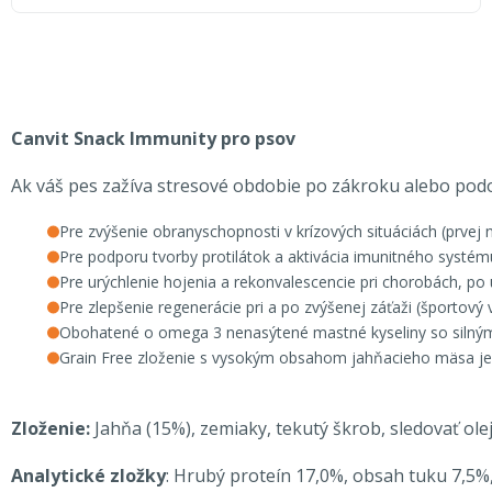
Canvit Snack Immunity pro psov
Ak váš pes zažíva stresové obdobie po zákroku alebo pod
Pre zvýšenie obranyschopnosti v krízových situáciách (prvej 
Pre podporu tvorby protilátok a aktivácia imunitného systému 
Pre urýchlenie hojenia a rekonvalescencie pri chorobách, po
Pre zlepšenie regenerácie pri a po zvýšenej záťaži (športový v
Obohatené o omega 3 nenasýtené mastné kyseliny so silný
Grain Free zloženie s vysokým obsahom jahňacieho mäsa je 
Zloženie:
Jahňa (15%), zemiaky, tekutý škrob, sledovať olej
Analytické zložky
: Hrubý proteín 17,0%, obsah tuku 7,5%,