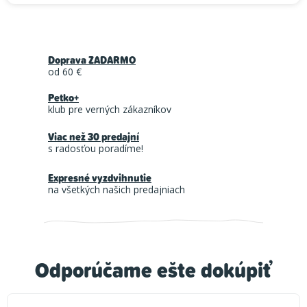
Doprava ZADARMO
od 60 €
Petko+
klub pre verných zákazníkov
Viac než 30 predajní
s radosťou poradíme!
Expresné vyzdvihnutie
na všetkých našich predajniach
Odporúčame ešte dokúpiť