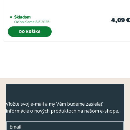
Skladom
4,09 
Odosielame 8.8.2026
DO KOŠÍKA
Z
Odoberať newsletter
á
p
Vložte svoj e-mail a my Vám budeme zasielať
informácie o nových produktoch na našom e-shope.
ä
t
Email