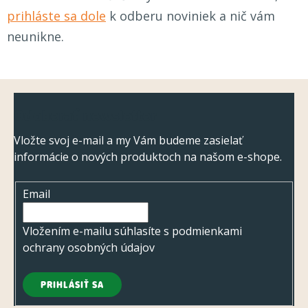
prihláste sa dole
k odberu noviniek a nič vám
neunikne.
Z
Odoberať newsletter
á
p
Vložte svoj e-mail a my Vám budeme zasielať
informácie o nových produktoch na našom e-shope.
ä
t
Email
i
e
Vložením e-mailu súhlasíte s
podmienkami
ochrany osobných údajov
PRIHLÁSIŤ SA