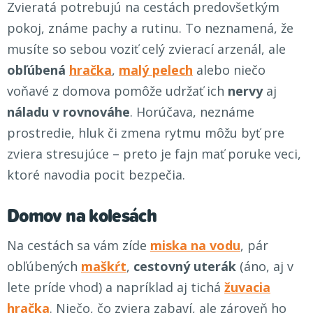
Zvieratá potrebujú na cestách predovšetkým
pokoj, známe pachy a rutinu. To neznamená, že
musíte so sebou voziť celý zvierací arzenál, ale
obľúbená
hračka
,
malý pelech
alebo niečo
voňavé z domova pomôže udržať ich
nervy
aj
náladu v rovnováhe
. Horúčava, neznáme
prostredie, hluk či zmena rytmu môžu byť pre
zviera stresujúce – preto je fajn mať poruke veci,
ktoré navodia pocit bezpečia.
Domov na kolesách
Na cestách sa vám zíde
miska na vodu
, pár
obľúbených
maškŕt
,
cestovný uterák
(áno, aj v
lete príde vhod) a napríklad aj tichá
žuvacia
hračka
. Niečo, čo zviera zabaví, ale zároveň ho