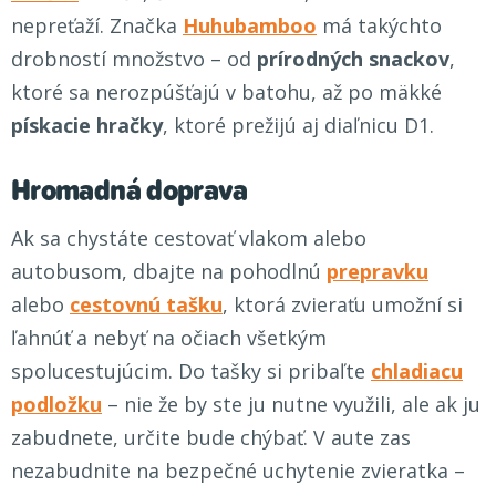
nepreťaží. Značka
Huhubamboo
má takýchto
drobností množstvo – od
prírodných snackov
,
ktoré sa nerozpúšťajú v batohu, až po mäkké
pískacie hračky
, ktoré prežijú aj diaľnicu D1.
Hromadná doprava
Ak sa chystáte cestovať vlakom alebo
autobusom, dbajte na pohodlnú
prepravku
alebo
cestovnú tašku
, ktorá zvieraťu umožní si
ľahnúť a nebyť na očiach všetkým
spolucestujúcim. Do tašky si pribaľte
chladiacu
podložku
– nie že by ste ju nutne využili, ale ak ju
zabudnete, určite bude chýbať. V aute zas
nezabudnite na bezpečné uchytenie zvieratka –