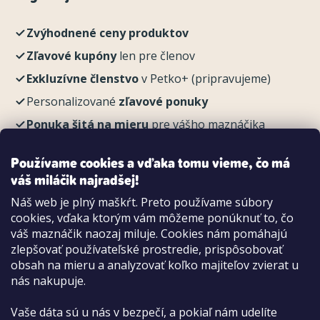
Zvýhodnené ceny produktov
Zľavové kupóny
len pre členov
Exkluzívne členstvo
v Petko+ (pripravujeme)
Personalizované
zľavové ponuky
Ponuka šitá na mieru
pre vášho maznáčika
REGISTROVAŤ
Používame cookies a vďaka tomu vieme, čo má
váš miláčik najradšej!
Náš web je plný maškŕt. Preto používame súbory
cookies, vďaka ktorým vám môžeme ponúknuť to, čo
Možnosti platby:
váš maznáčik naozaj miluje. Cookies nám pomáhajú
Dobierkou
zlepšovať používateľské prostredie, prispôsobovať
Hotovo aj kartou na pobočke
obsah na mieru a analyzovať koľko majiteľov zvierat u
nás nakupuje.
Vaše dáta sú u nás v bezpečí, a pokiaľ nám udelíte