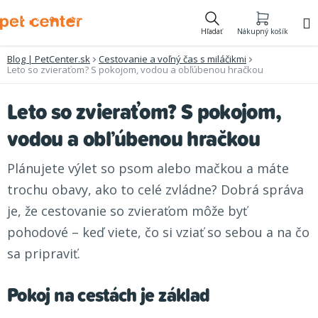
Prejsť
na
Hľadať
Nákupný košík
obsah
Blog | PetCenter.sk
Cestovanie a voľný čas s miláčikmi
Leto so zvieraťom? S pokojom, vodou a obľúbenou hračkou
Leto so zvieraťom? S pokojom,
vodou a obľúbenou hračkou
Plánujete výlet so psom alebo mačkou a máte
trochu obavy, ako to celé zvládne? Dobrá správa
je, že cestovanie so zvieraťom môže byť
pohodové – keď viete, čo si vziať so sebou a na čo
sa pripraviť.
Pokoj na cestách je základ