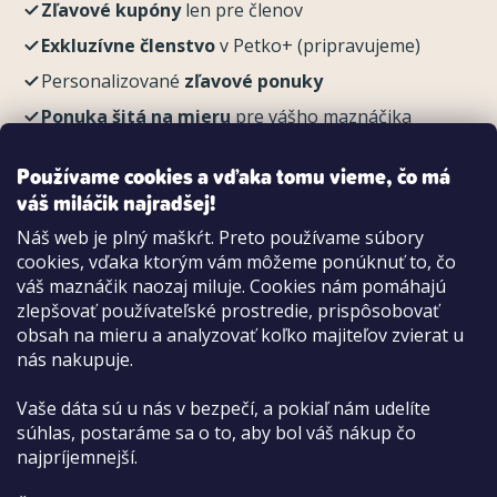
Zľavové kupóny
len pre členov
Exkluzívne členstvo
v Petko+ (pripravujeme)
Personalizované
zľavové ponuky
Ponuka šitá na mieru
pre vášho maznáčika
REGISTROVAŤ
Používame cookies a vďaka tomu vieme, čo má
váš miláčik najradšej!
Náš web je plný maškŕt. Preto používame súbory
cookies, vďaka ktorým vám môžeme ponúknuť to, čo
Možnosti platby:
váš maznáčik naozaj miluje. Cookies nám pomáhajú
Dobierkou
zlepšovať používateľské prostredie, prispôsobovať
Hotovo aj kartou na pobočke
obsah na mieru a analyzovať koľko majiteľov zvierat u
nás nakupuje.
Vaše dáta sú u nás v bezpečí, a pokiaľ nám udelíte
súhlas, postaráme sa o to, aby bol váš nákup čo
najpríjemnejší.