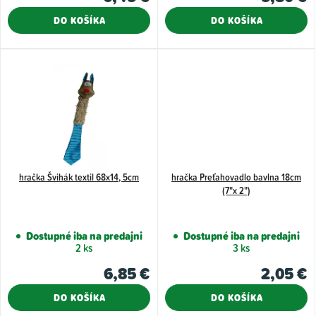
v
DO KOŠÍKA
DO KOŠÍKA
hračka Švihák textil 68x14, 5cm
hračka Preťahovadlo bavlna 18cm
(7"x 2")
Dostupné iba na predajni
Dostupné iba na predajni
2 ks
3 ks
6,85 €
2,05 €
DO KOŠÍKA
DO KOŠÍKA