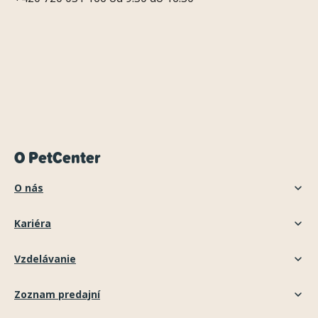
p
i
s
u
O PetCenter
O nás
Kariéra
Vzdelávanie
Zoznam predajní