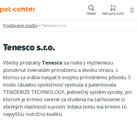
Prejsť
na
Hľadať
Nákupný košík
obsah
Predávané značky
Tenesco s.r.o.
V
Tenesco s.r.o.
ý
p
Všetky produkty
Tenesco
sa rodia s myšlienkou
i
ponúknuť zvieratám prirodzenú a divokú stravu, s
ktorou sa vrátia naspäť k svojmu prírodnému pôvodu. S
s
touto zásadou spoločnosť vyvinula a patentovala
p
TENDERIZE TECHNOLOGY, jedinečný systém výroby, pri
r
ktorom je krmivo varené za studena na zachovanie si
o
všetkých vlastností surovín. Vďaka tomu má krmivo tú
najvyššiu nutričnú kvalitu.
d
u