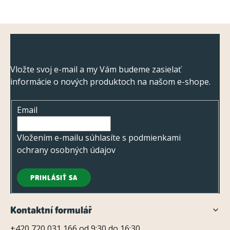
O
v
l
Z
á
Odoberať newsletter
á
d
p
Vložte svoj e-mail a my Vám budeme zasielať
a
informácie o nových produktoch na našom e-shope.
ä
c
t
i
Email
i
e
e
p
Vložením e-mailu súhlasíte s
podmienkami
r
ochrany osobných údajov
v
k
PRIHLÁSIŤ SA
y
v
Kontaktní formulář
ý
+420 720 031 166 od 9:30 do 16:30