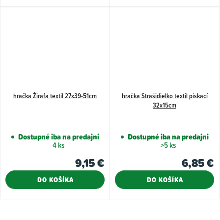
hračka Žirafa textil 27x39-51cm
hračka Strašidielko textil pískací
32x15cm
Dostupné iba na predajni
Dostupné iba na predajni
4 ks
>5 ks
9,15 €
6,85 €
DO KOŠÍKA
DO KOŠÍKA