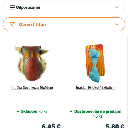
k
R
t
Odporúčame
a
o
d
v
Otvoriť filter
e
n
i
e
p
r
o
d
hračka Sova koža 16x16cm
hračka TG Uzol 18x6x5cm
u
k
Skladom
>5 ks
Dostupné iba na predajni
t
>5 ks
o
6,45 €
5,80 €