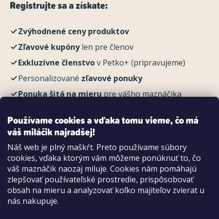
Registrujte sa a získate:
Zvýhodnené ceny produktov
Zľavové kupóny
len pre členov
Exkluzívne členstvo
v Petko+ (pripravujeme)
Personalizované
zľavové ponuky
Ponuka šitá na mieru
pre vášho maznáčika
REGISTROVAŤ
Používame cookies a vďaka tomu vieme, čo má
váš miláčik najradšej!
Náš web je plný maškŕt. Preto používame súbory
cookies, vďaka ktorým vám môžeme ponúknuť to, čo
Možnosti platby:
váš maznáčik naozaj miluje. Cookies nám pomáhajú
Dobierkou
zlepšovať používateľské prostredie, prispôsobovať
Hotovo aj kartou na pobočke
obsah na mieru a analyzovať koľko majiteľov zvierat u
nás nakupuje.