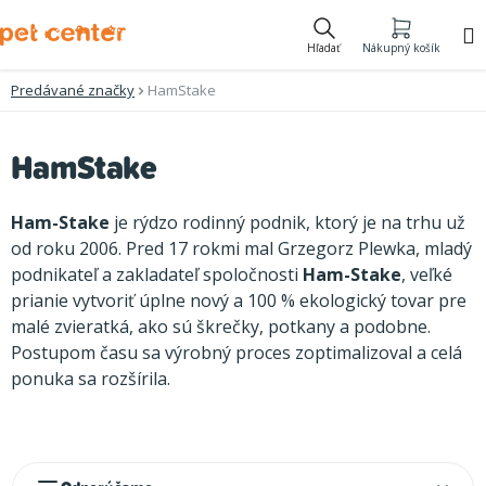
Prejsť
na
Hľadať
Nákupný košík
obsah
Predávané značky
HamStake
V
HamStake
ý
p
Ham-Stake
je rýdzo rodinný podnik, ktorý je na trhu už
i
od roku 2006. Pred 17 rokmi mal Grzegorz Plewka, mladý
podnikateľ a zakladateľ spoločnosti
Ham-Stake
, veľké
s
prianie vytvoriť úplne nový a 100 % ekologický tovar pre
p
malé zvieratká, ako sú škrečky, potkany a podobne.
r
Postupom času sa výrobný proces zoptimalizoval a celá
o
ponuka sa rozšírila.
d
u
R