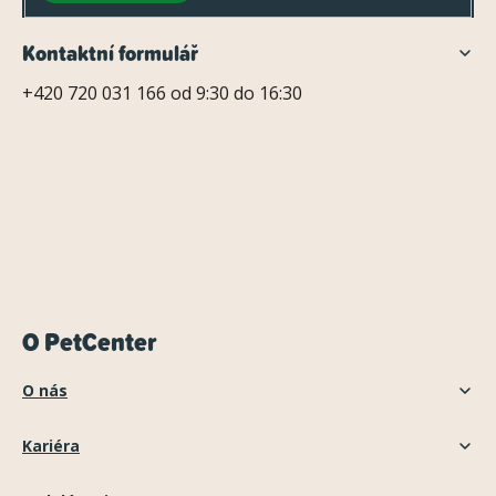
y
v
Kontaktní formulář
ý
+420 720 031 166 od 9:30 do 16:30
p
i
s
u
O PetCenter
O nás
Kariéra