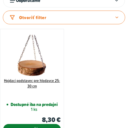
k
Odporúčame
a
t
d
o
Otvoriť filter
e
v
n
i
e
p
r
o
d
Hojdací podstavec pre hlodavce 25-
30 cm
u
k
Dostupné iba na predajni
t
1 ks
o
8,30 €
v