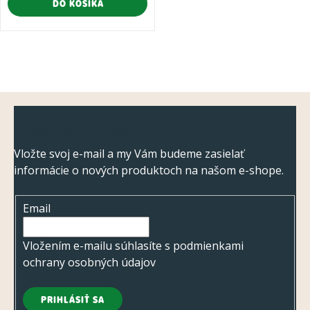
DO KOŠÍKA
O
v
l
Z
á
Odoberať newsletter
á
d
p
Vložte svoj e-mail a my Vám budeme zasielať
a
informácie o nových produktoch na našom e-shope.
ä
c
t
i
Email
i
e
e
p
Vložením e-mailu súhlasíte s
podmienkami
r
ochrany osobných údajov
v
k
PRIHLÁSIŤ SA