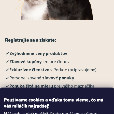
Registrujte sa a získate:
Zvýhodnené ceny produktov
Zľavové kupóny
len pre členov
Exkluzívne členstvo
v Petko+ (pripravujeme)
Personalizované
zľavové ponuky
Ponuka šitá na mieru
pre vášho maznáčika
REGISTROVAŤ
Používame cookies a vďaka tomu vieme, čo má
váš miláčik najradšej!
Náš web je plný maškŕt. Preto používame súbory