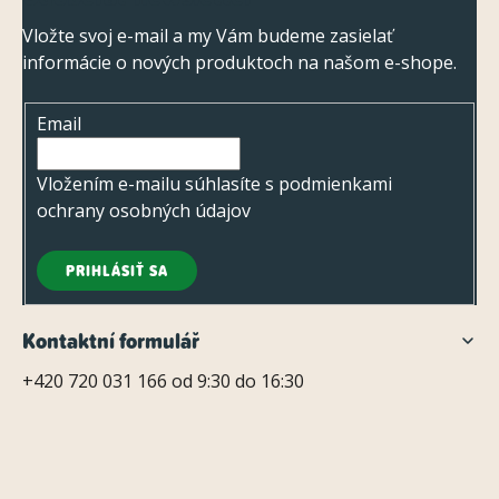
á
d
p
Vložte svoj e-mail a my Vám budeme zasielať
a
informácie o nových produktoch na našom e-shope.
ä
c
t
i
Email
i
e
e
p
Vložením e-mailu súhlasíte s
podmienkami
r
ochrany osobných údajov
v
k
PRIHLÁSIŤ SA
y
v
Kontaktní formulář
ý
+420 720 031 166 od 9:30 do 16:30
p
i
s
u