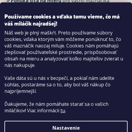
Ponuka šitá na mieru
pre vášho maznáčika
REGISTROVAŤ
Používame cookies a vďaka tomu vieme, čo má
váš miláčik najradšej!
Náš web je plný maškŕt. Preto používame súbory
cookies, vďaka ktorým vám môžeme ponúknuť to, čo
Možnosti platby:
váš maznáčik naozaj miluje. Cookies nám pomáhajú
Dobierkou
zlepšovať používateľské prostredie, prispôsobovať
Hotovo aj kartou na pobočke
obsah na mieru a analyzovať koľko majiteľov zvierat u
nás nakupuje.
Vaše dáta sú u nás v bezpečí, a pokiaľ nám udelíte
súhlas, postaráme sa o to, aby bol váš nákup čo
najpríjemnejší.
Ďakujeme, že nám pomáhate starať sa o vašich
miláčikov! Viac informácií
tu
.
Nastavenie