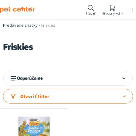
Prejsť
na
Hľadať
Nákupný košík
obsah
Predávané značky
Friskies
V
Friskies
ý
p
i
R
Odporúčame
s
a
p
d
Otvoriť filter
r
e
o
n
d
i
u
e