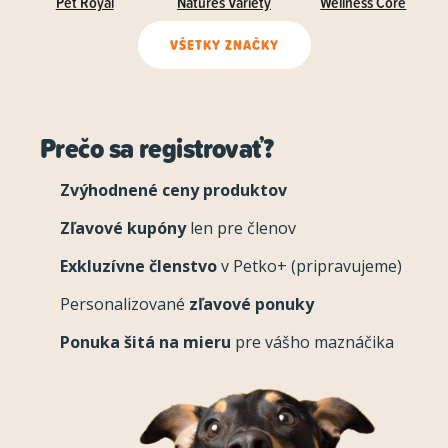
Pet Royal
Natures Variety
Wellness Core
VŠETKY ZNAČKY
Prečo sa registrovať?
Zvýhodnené ceny produktov
Zľavové kupóny
len pre členov
Exkluzívne členstvo
v Petko+ (pripravujeme)
Personalizované
zľavové ponuky
Ponuka šitá na mieru
pre vášho maznáčika