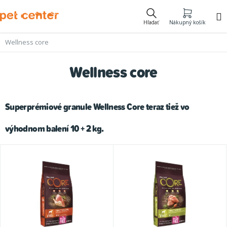
Prejsť
na
Hľadať
Nákupný košík
obsah
Wellness core
Wellness core
Superprémiové granule Wellness Core teraz tiež vo
výhodnom balení 10 + 2 kg.