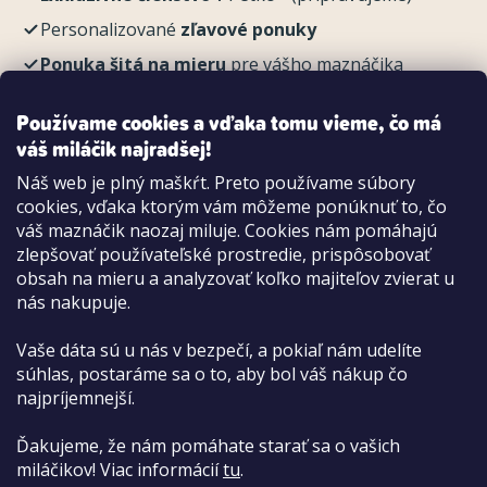
Personalizované
zľavové ponuky
Ponuka šitá na mieru
pre vášho maznáčika
REGISTROVAŤ
Používame cookies a vďaka tomu vieme, čo má
váš miláčik najradšej!
Náš web je plný maškŕt. Preto používame súbory
cookies, vďaka ktorým vám môžeme ponúknuť to, čo
Možnosti platby:
váš maznáčik naozaj miluje. Cookies nám pomáhajú
Dobierkou
zlepšovať používateľské prostredie, prispôsobovať
Hotovo aj kartou na pobočke
obsah na mieru a analyzovať koľko majiteľov zvierat u
nás nakupuje.
Vaše dáta sú u nás v bezpečí, a pokiaľ nám udelíte
súhlas, postaráme sa o to, aby bol váš nákup čo
najpríjemnejší.
Ďakujeme, že nám pomáhate starať sa o vašich
miláčikov! Viac informácií
tu
.