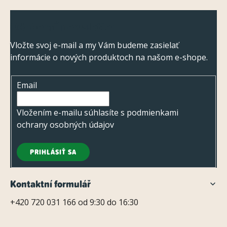
Z
Odoberať newsletter
á
p
Vložte svoj e-mail a my Vám budeme zasielať
informácie o nových produktoch na našom e-shope.
ä
t
Email
i
e
Vložením e-mailu súhlasíte s
podmienkami
ochrany osobných údajov
PRIHLÁSIŤ SA
Kontaktní formulář
+420 720 031 166 od 9:30 do 16:30