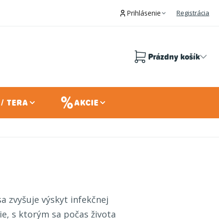
Prihlásenie
Registrácia
Prázdny košík
Nákupný
košík
/ TERA
AKCIE
 zvyšuje výskyt infekčnej
e, s ktorým sa počas života