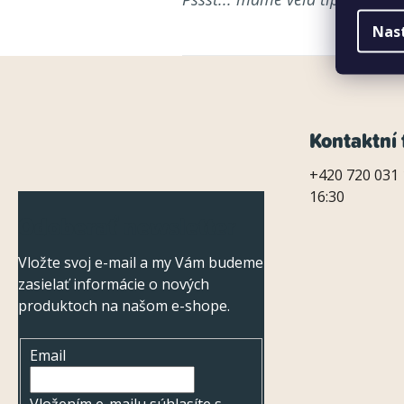
Nas
Z
Kontaktní 
á
+420 720 031 
16:30
p
Odoberať newsletter
ä
Vložte svoj e-mail a my Vám budeme
t
zasielať informácie o nových
i
produktoch na našom e-shope.
e
Email
Vložením e-mailu súhlasíte s