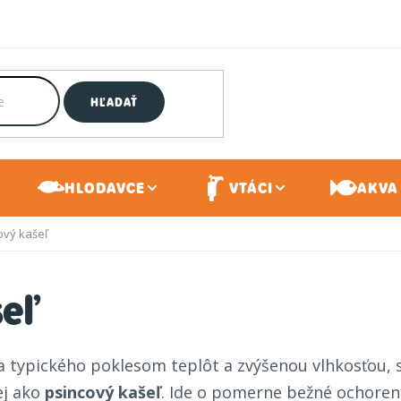
HĽADAŤ
HLODAVCE
VTÁCI
AKVA 
ový kašeľ
šeľ
 typického poklesom teplôt a zvýšenou vlhkosťou, sa
ej ako
psincový kašeľ
. Ide o pomerne bežné ochoreni