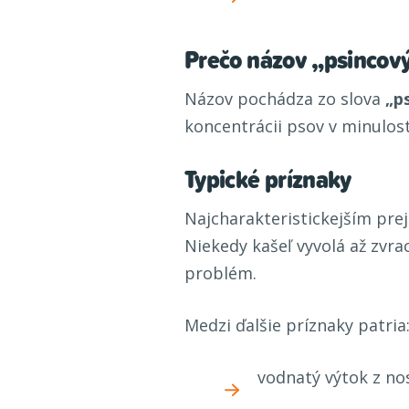
Prečo názov „psincov
Názov pochádza zo slova
„p
koncentrácii psov v minulost
Typické príznaky
Najcharakteristickejším pre
Niekedy kašeľ vyvolá až zvra
problém.
Medzi ďalšie príznaky patria
vodnatý výtok z nos