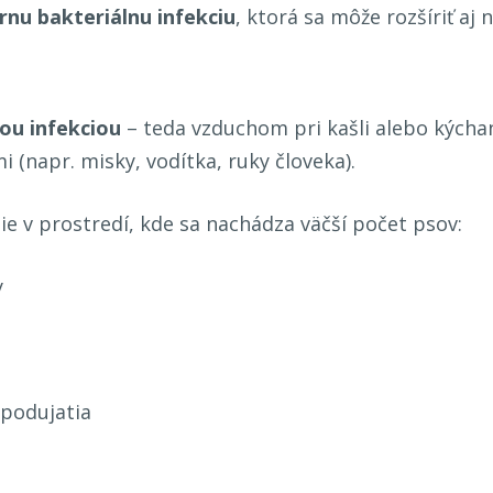
nu bakteriálnu infekciu
, ktorá sa môže rozšíriť aj 
ou infekciou
– teda vzduchom pri kašli alebo kýchan
napr. misky, vodítka, ruky človeka).
šie v prostredí, kde sa nachádza väčší počet psov:
y
 podujatia