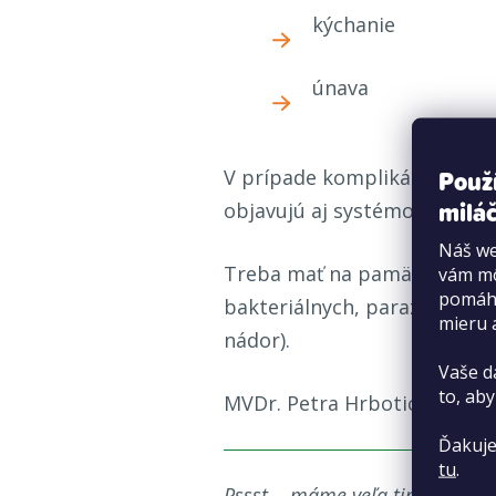
kýchanie
únava
Použ
V prípade komplikácií, ako j
miláč
objavujú aj systémové prízn
Náš we
Treba mať na pamäti, že
kaš
vám mô
pomáha
bakteriálnych, parazitárnych
mieru 
nádor).
Vaše d
to, aby
MVDr. Petra Hrbotická
Ďakuje
tu
.
Pssst... máme veľa tipov, ktor