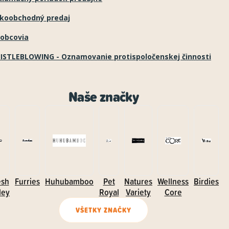
ľkoobchodný predaj
robcovia
ISTLEBLOWING - Oznamovanie protispoločenskej činnosti
Naše značky
esh
Furries
Huhubamboo
Pet
Natures
Wellness
Birdies
ley
Royal
Variety
Core
VŠETKY ZNAČKY