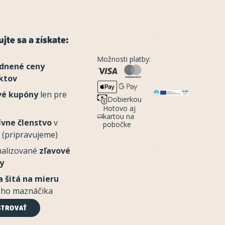
jte sa a získate:
Možnosti platby:
dnené ceny
ktov
vé kupóny
len pre
Dobierkou
Hotovo aj
kartou na
ívne členstvo
v
pobočke
 (pripravujeme)
nalizované
zľavové
y
 šitá na mieru
šho maznáčika
STROVAŤ