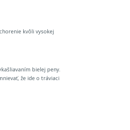
horenie kvôli vysokej
ykašliavaním bielej peny.
ievať, že ide o tráviaci