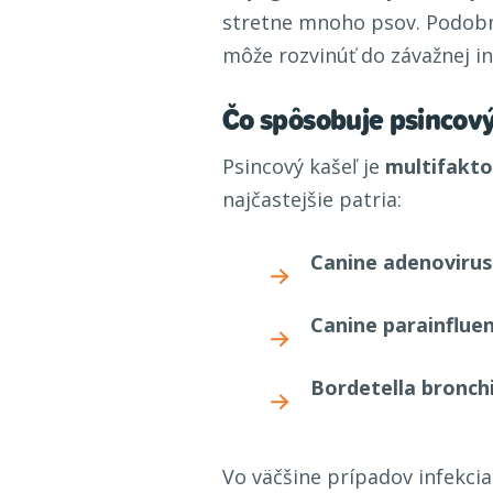
stretne mnoho psov. Podobne
môže rozvinúť do závažnej inf
Čo spôsobuje psincový
Psincový kašeľ je
multifakto
najčastejšie patria:
Canine adenovirus
Canine parainfluen
Bordetella bronch
Vo väčšine prípadov infekcia