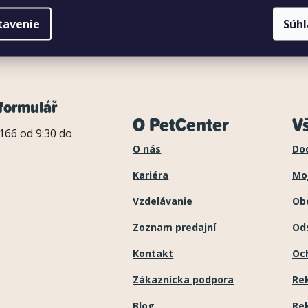
tavenie
Súh
formulář
O PetCenter
V
166 od 9:30 do
O nás
Do
Kariéra
Mo
Vzdelávanie
Ob
Zoznam predajní
Ods
Kontakt
Oc
Zákaznícka podpora
Re
Blog
Re