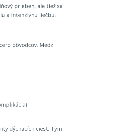
ový priebeh, ale tiež sa
iu a intenzívnu liečbu.
acero pôvodcov. Medzi
omplikácia)
nity dýchacích ciest. Tým