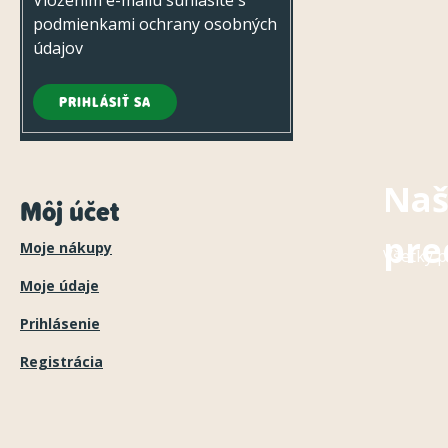
podmienkami ochrany osobných
údajov
PRIHLÁSIŤ SA
Naš
Môj účet
pre
Moje nákupy
Všetky p
Moje údaje
Prihlásenie
Registrácia