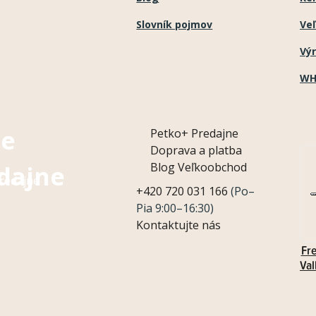
Slovník pojmov
Ve
Vý
WH
e
Petko+
Predajne
Doprava a platba
Blog
Veľkoobchod
dajne
redajne
+420 720 031 166
(Po–
Pia 9:00–16:30)
Kontaktujte nás
Fr
Val