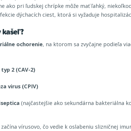
 ako pri ľudskej chrípke môže mať ľahký, niekoľkodň
ekcie dýchacích ciest, ktorá si vyžaduje hospitalizác
 kašeľ?
riálne ochorenie
, na ktorom sa zvyčajne podieľa vi
 typ 2 (CAV-2)
za virus (CPIV)
iseptica
(najčastejšie ako sekundárna bakteriálna k
 začína vírusovo, čo vedie k oslabeniu slizničnej imu