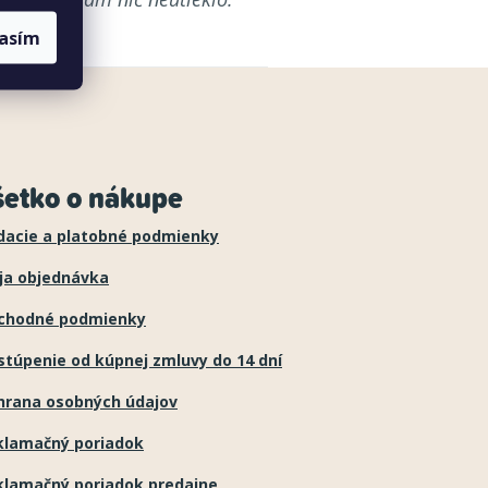
lasím
šetko o nákupe
dacie a platobné podmienky
ja objednávka
chodné podmienky
túpenie od kúpnej zmluvy do 14 dní
hrana osobných údajov
klamačný poriadok
klamačný poriadok predajne