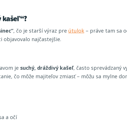
ý kašeľ“?
sinec“
, čo je starší výraz pre
útulok
– práve tam sa oc
i objavovalo najčastejšie.
javom je
suchý, dráždivý kašeľ
, často sprevádzaný v
canie, čo môže majiteľov zmiasť – môžu sa mylne domn
:
a a očí