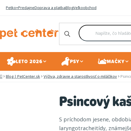
Prejsť
Petko+
Predajne
Doprava a platba
Blog
Veľkoobchod
na
obsah
LETO 2026
PSY
MAČKY
Blog | PetCenter.sk
Výživa, zdravie a starostlivosť o miláčikov
Psinc
Domov
Psincový ka
S príchodom jesene, obdobia
laryngotracheitídy, známejš