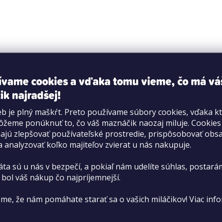
ívame cookies a vďaka tomu vieme, čo má vá
e
prechod infekcie do dolných dýchacích ciest (b
ik najradšej!
aky –
horúčka, apatia, nechutenstvo
.
b je plný maškŕt. Preto používame súbory cookies, vďaka k
eľ môže byť príznakom mnohých iných ochorení
– 
žeme ponúknuť to, čo váš maznáčik naozaj miluje. Cookie
jú zlepšovať používateľské prostredie, prispôsobovať obs
) aj neinfekčných (zápal, cudzie teleso, ochorenie sr
a analyzovať koľko majiteľov zvierat u nás nakupuje.
áta sú u nás v bezpečí, a pokiaľ nám udelíte súhlas, postará
 bol váš nákup čo najpríjemnejší.
me, že nám pomáhate starať sa o vašich miláčikov! Viac info
é nechcete minúť.
Dajte nám svoj e-mail
a my sa postará