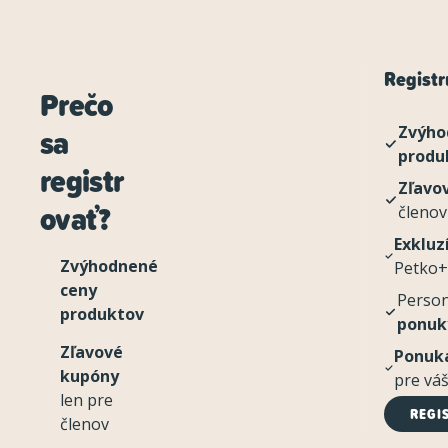
Registru
Prečo
sa
Zvýho
produ
registr
Zľavo
ovať?
členov
Exkluz
Zvýhodnené
Petko+
ceny
Perso
produktov
ponuk
Zľavové
Ponuka
kupóny
pre vá
len pre
REGI
členov