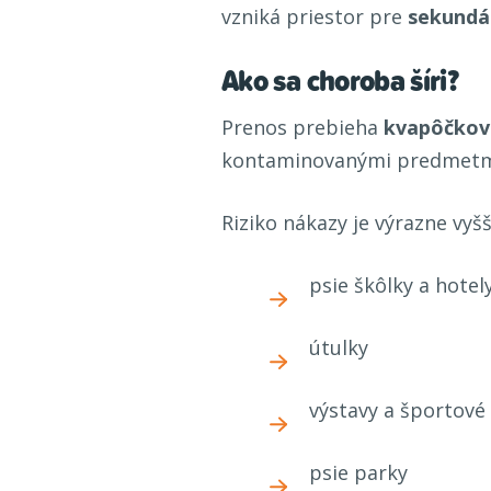
vzniká priestor pre
sekundár
Ako sa choroba šíri?
Prenos prebieha
kvapôčkov
kontaminovanými predmetmi (
Riziko nákazy je výrazne vyš
psie škôlky a hotel
útulky
výstavy a športové
psie parky