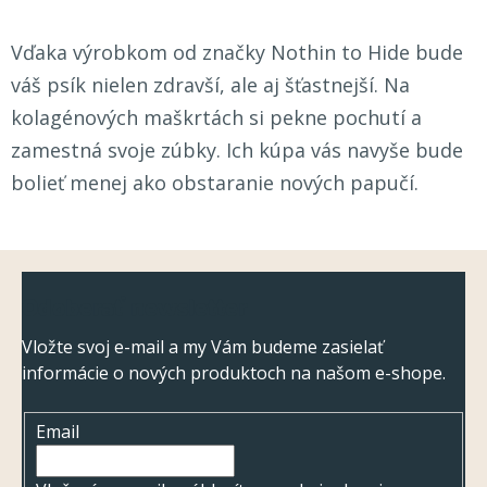
Vďaka výrobkom od značky Nothin to Hide bude
váš psík nielen zdravší, ale aj šťastnejší. Na
kolagénových maškrtách si pekne pochutí a
zamestná svoje zúbky. Ich kúpa vás navyše bude
bolieť menej ako obstaranie nových papučí.
Z
Odoberať newsletter
á
p
Vložte svoj e-mail a my Vám budeme zasielať
informácie o nových produktoch na našom e-shope.
ä
t
Email
i
e