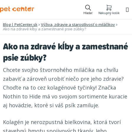
Prejsť
na
Hľadať
Nákupný košík
obsah
Blog | PetCenter.sk
Výživa, zdravie a starostlivosť o miláčikov
Ako na zdravé kĺby a zamestnané psie zúbky?
Ako na zdravé kĺby a zamestnané
psie zúbky?
Chcete svojho štvornohého miláčika na chvíľu
zabaviť a zároveň urobiť niečo pre jeho zdravie?
Choďte na to cez kolagénové tyčinky! Značka
Nothin to Hide má vo svojom sortimente kuracie
aj hovädzie, ktoré si váš psík zamiluje.
Kolagén je nerozpustná bielkovina, ktorá tvorí
stavebnú hmotu spojivových tkanív. Jeho