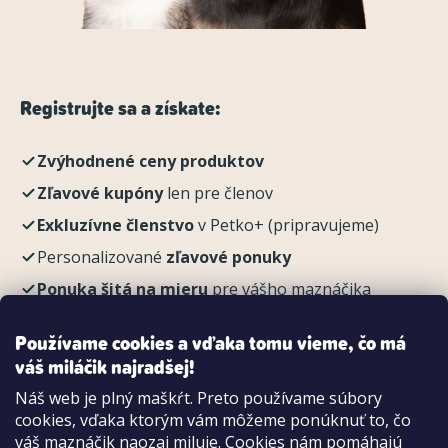
Registrujte sa a získate:
Zvýhodnené ceny produktov
Zľavové kupóny
len pre členov
Exkluzívne členstvo
v Petko+ (pripravujeme)
Personalizované
zľavové ponuky
Ponuka šitá na mieru
pre vášho maznáčika
REGISTROVAŤ
Používame cookies a vďaka tomu vieme, čo má
váš miláčik najradšej!
Náš web je plný maškŕt. Preto používame súbory
cookies, vďaka ktorým vám môžeme ponúknuť to, čo
Možnosti platby:
váš maznáčik naozaj miluje. Cookies nám pomáhajú
Dobierkou