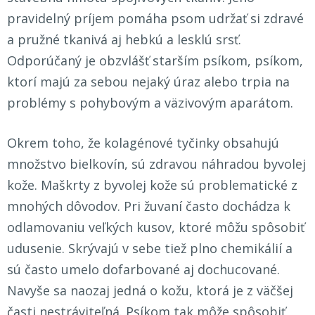
pravidelný príjem pomáha psom udržať si zdravé
a pružné tkanivá aj hebkú a lesklú srsť.
Odporúčaný je obzvlášť starším psíkom, psíkom,
ktorí majú za sebou nejaký úraz alebo trpia na
problémy s pohybovým a väzivovým aparátom.
Okrem toho, že kolagénové tyčinky obsahujú
množstvo bielkovín, sú zdravou náhradou byvolej
kože. Maškrty z byvolej kože sú problematické z
mnohých dôvodov. Pri žuvaní často dochádza k
odlamovaniu veľkých kusov, ktoré môžu spôsobiť
udusenie. Skrývajú v sebe tiež plno chemikálií a
sú často umelo dofarbované aj dochucované.
Navyše sa naozaj jedná o kožu, ktorá je z väčšej
časti nestráviteľná. Psíkom tak môže spôsobiť