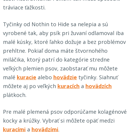
tráviace ťažkosti.
Tyčinky od Nothin to Hide sa nelepia a sú
vyrobené tak, aby psík pri žuvaní odlamoval iba
malé kúsky, ktoré ľahko dožuje a bez problémov
prehltne. Pokiaľ doma máte štvornohého
miláčika, ktorý patrí do kategórie stredne
veľkých plemien psov, zaobstarať mu môžete
malé
kuracie
alebo
hovädzie
tyčinky. Siahnuť
môžete aj po veľkých
kuracích
a
hovädzích
plátkoch.
Pre malé plemená psov odporúčame kolagénové
kocky a krúžky. Vybrať si môžete opäť medzi
kuracími
a
hovädzími
.