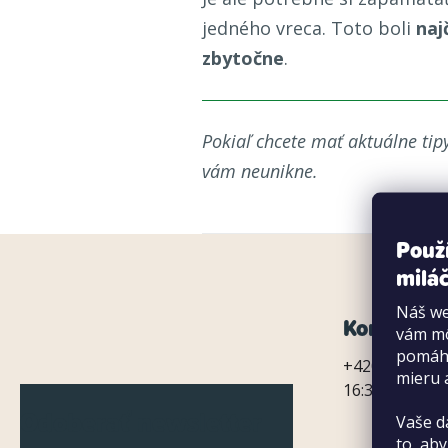
jedného vreca. Toto boli
naj
zbytočne
.
Pokiaľ chcete mať aktuálne tip
vám neunikne.
Použ
miláč
Náš we
Z
Kontaktní 
vám mô
pomáha
á
+420 720 031 
mieru 
16:30
p
Odoberať newsletter
Vaše d
ä
to, aby