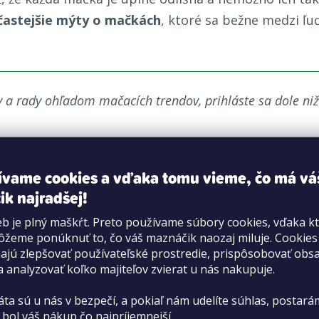
častejšie mýty o mačkách
, ktoré sa bežne medzi ľ
y a rady ohľadom mačacích trendov, prihláste sa dole niž
ívame cookies a vďaka tomu vieme, čo má vá
ik najradšej!
b je plný maškŕt. Preto používame súbory cookies, vďaka k
formulář
žeme ponúknuť to, čo váš maznáčik naozaj miluje. Cookie
O PetCenter
V
jú zlepšovať používateľské prostredie, prispôsobovať obs
166 od 9:30 do
a analyzovať koľko majiteľov zvierat u nás nakupuje.
O nás
Do
áta sú u nás v bezpečí, a pokiaľ nám udelíte súhlas, postará
Kariéra
Mo
 bol váš nákup čo najpríjemnejší.