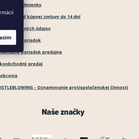
chodné podmienky
rmácií
túpenie od kúpnej zmluvy do 14 dní
hrana osobných údajov
lasím
klamačný poriadok
klamačný poriadok predajne
ľkoobchodný predaj
robcovia
ISTLEBLOWING - Oznamovanie protispoločenskej činnosti
Naše značky