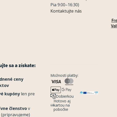
Pia 9:00–16:30)
Kontaktujte nás
Fr
Val
jte sa a získate:
Možnosti platby:
dnené ceny
ktov
vé kupóny
len pre
Dobierkou
Hotovo aj
kartou na
ívne členstvo
v
pobočke
 (pripravujeme)