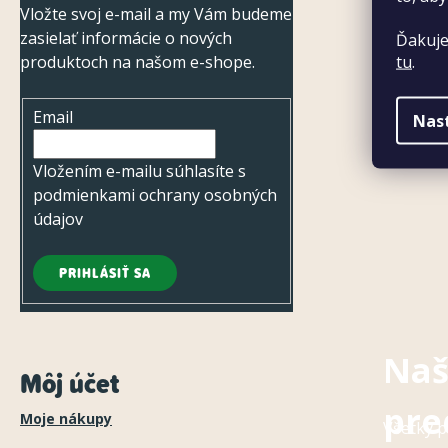
Vložte svoj e-mail a my Vám budeme
t
zasielať informácie o nových
Ďakuje
i
tu
.
produktoch na našom e-shope.
e
Email
Nas
Vložením e-mailu súhlasíte s
podmienkami ochrany osobných
údajov
PRIHLÁSIŤ SA
Naš
Môj účet
pre
Moje nákupy
Všetky p