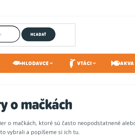
HĽADAŤ
HLODAVCE
VTÁCI
AKVA 
ry o mačkách
er o mačkách, ktoré sú často neopodstatnené alebo
o vybrali a popíšeme si ich tu.