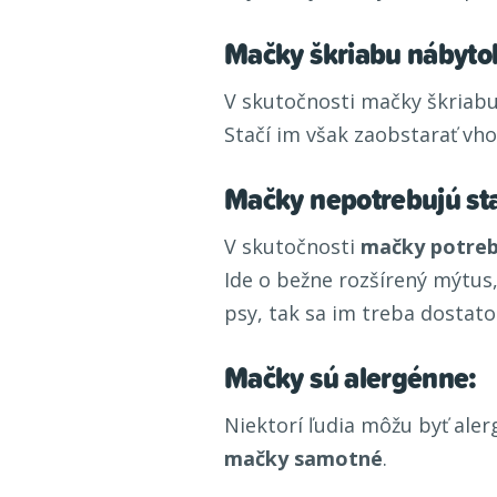
Mačky škriabu nábyto
V skutočnosti mačky škriabu
Stačí im však zaobstarať v
Mačky nepotrebujú sta
V skutočnosti
mačky potrebu
Ide o bežne rozšírený mýtus,
psy, tak sa im treba dostato
Mačky sú alergénne:
Niektorí ľudia môžu byť alerg
mačky samotné
.