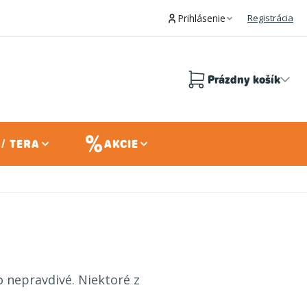
Prihlásenie
Registrácia
Prázdny košík
Nákupný
košík
/ TERA
AKCIE
 nepravdivé. Niektoré z