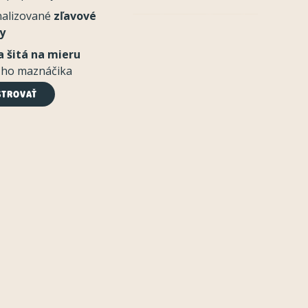
nalizované
zľavové
y
 šitá na mieru
šho maznáčika
STROVAŤ