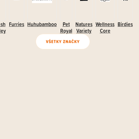
esh
Furries
Huhubamboo
Pet
Natures
Wellness
Birdies
ley
Royal
Variety
Core
VŠETKY ZNAČKY