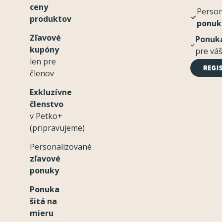
ceny
Perso
produktov
ponuk
Zľavové
Ponuka
kupóny
pre vá
len pre
REGI
členov
Exkluzívne
členstvo
v Petko+
(pripravujeme)
Personalizované
zľavové
ponuky
Ponuka
šitá na
mieru