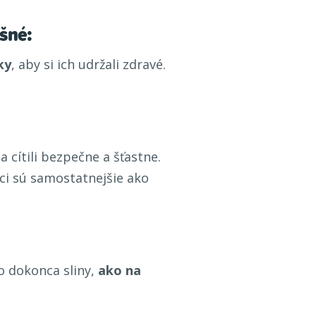
šné:
ky
, aby si ich udržali zdravé.
 cítili bezpečne a šťastne.
oci sú samostatnejšie ako
bo dokonca sliny,
ako na