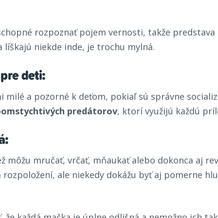
schopné rozpoznať pojem vernosti, takže predstava 
 líškajú niekde inde, je trochu mylná.
re deti:
i milé a pozorné k deťom, pokiaľ sú správne sociali
pomstychtivých predátorov
, ktorí využijú každú príl
á:
ež môžu mručať, vrčať, mňaukať alebo dokonca aj reva
zpoložení, ale niekedy dokážu byť aj pomerne hluč
ť, že každá mačka je úplne odlišná a nemožno ich ta