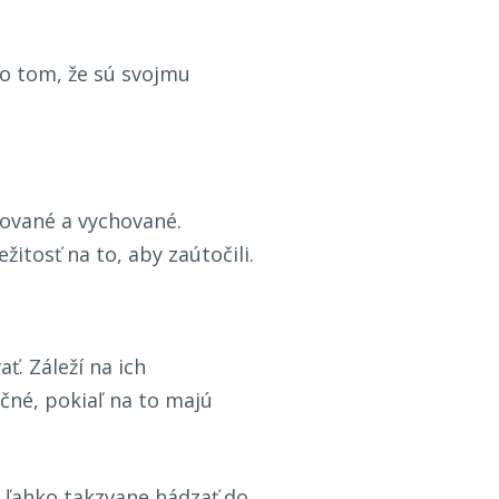
o tom, že sú svojmu
zované a vychované.
ežitosť na to, aby zaútočili.
ť. Záleží na ich
né, pokiaľ na to majú
k ľahko takzvane hádzať do