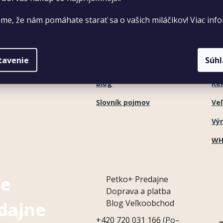
Vzdelávanie
Ob
me, že nám pomáhate starať sa o vašich miláčikov! Viac info
Zoznam predajní
Ods
Kontakt
Oc
tavenie
Súh
Zákaznícka podpora
Re
Blog
Re
Slovník pojmov
Ve
Vý
WH
e
Petko+
Predajne
Doprava a platba
Blog
Veľkoobchod
dajne
redajne
+420 720 031 166
(Po–