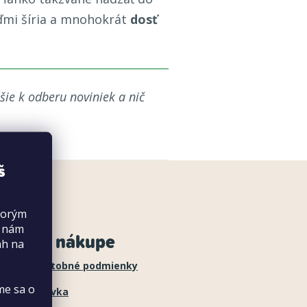
uďmi šíria a mnohokrát
dosť
šie k odberu noviniek a nič
š
torým
s nám
šetko o nákupe
ah na
dacie a platobné podmienky
me sa o
ja objednávka