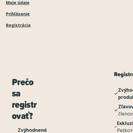
Moje údaje
Prihlásenie
Registrácia
Registru
Prečo
sa
Zvýho
produ
registr
Zľavo
ovať?
členov
Exkluz
Zvýhodnené
Petko+