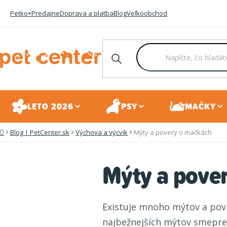
Prejsť
Petko+
Predajne
Doprava a platba
Blog
Veľkoobchod
na
obsah
LETO 2026
PSY
MAČKY
Blog | PetCenter.sk
Výchova a výcvik
Mýty a povery o mačkách
Domov
Mýty a pove
Existuje mnoho mýtov a povi
najbežnejších mýtov smepret