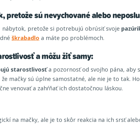
k, pretože sú nevychované alebo neposlu
 nábytok, pretože si potrebujú obrúsiť svoje
pazúri
hodné
škrabadlo
a máte po problémoch.
rostlivosť a môžu žiť samy:
jú starostlivosť
a pozornosť od svojho pána, aby sa
 že mačky sú úplne samostatné, ale nie je to tak. H
čne venovať a zahŕňať ich dostatočnou láskou.
ickí na mačky, ale je to skôr reakcia na ich srsť ale