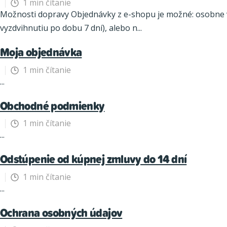
1 min čítanie
p
Možnosti dopravy Objednávky z e-shopu je možné: osobne vyzdvihnúť na predajniach PetCenter v Slovenskej republike (objednávka bude na Vami vybranej predajne k
i
vyzdvihnutiu po dobu 7 dní), alebo n...
s
Moja objednávka
č
1 min čítanie
...
l
Obchodné podmienky
á
n
1 min čítanie
...
k
Odstúpenie od kúpnej zmluvy do 14 dní
o
1 min čítanie
v
...
Ochrana osobných údajov