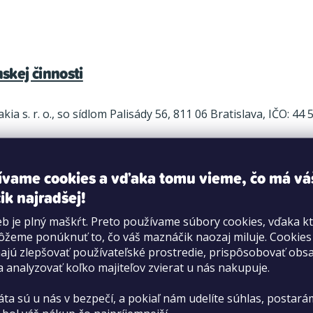
kej činnosti
 s. r. o., so sídlom Palisády 56, 811 06 Bratislava, IČO: 4
ívame cookies a vďaka tomu vieme, čo má vá
O
ik najradšej!
v
l
b je plný maškŕt. Preto používame súbory cookies, vďaka k
formulář
žeme ponúknuť to, čo váš maznáčik naozaj miluje. Cookie
á
O PetCenter
V
jú zlepšovať používateľské prostredie, prispôsobovať obs
166 od 9:30 do
d
a analyzovať koľko majiteľov zvierat u nás nakupuje.
O nás
Do
a
áta sú u nás v bezpečí, a pokiaľ nám udelíte súhlas, postará
Kariéra
Mo