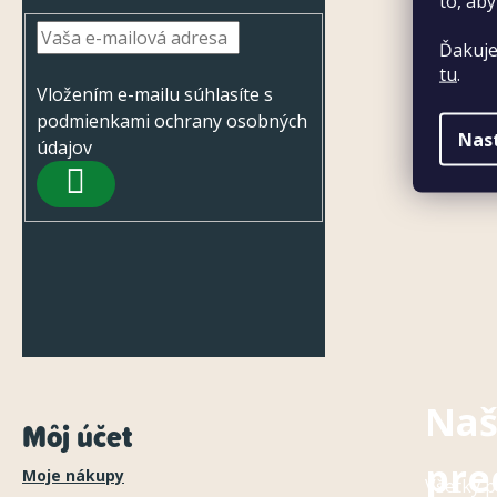
ä
to, aby
t
Ďakuje
tu
.
i
Vložením e-mailu súhlasíte s
e
podmienkami ochrany osobných
Nas
údajov
PRIHLÁSIŤ
SA
Naš
Môj účet
pre
Moje nákupy
Všetky p