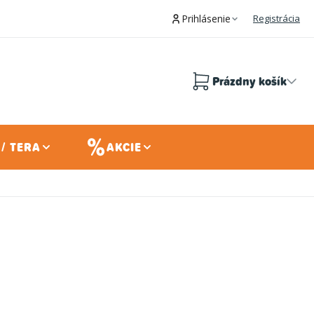
Prihlásenie
Registrácia
Prázdny košík
Nákupný
košík
/ TERA
AKCIE