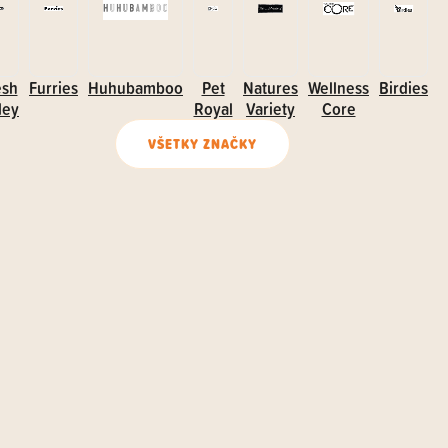
esh
Furries
Huhubamboo
Pet
Natures
Wellness
Birdies
ley
Royal
Variety
Core
VŠETKY ZNAČKY