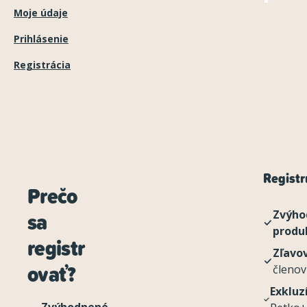
Moje údaje
Prihlásenie
Registrácia
Registru
Prečo
sa
Zvýho
produ
registr
Zľavo
ovať?
členov
Exkluz
Zvýhodnené