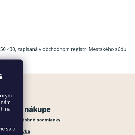
4 550 430, zapísaná v obchodnom registri Mestského súdu
š
torým
s nám
šetko o nákupe
ah na
dacie a platobné podmienky
me sa o
ja objednávka