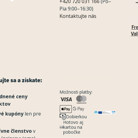
+420 720 031 166
(Po–
Pia 9:00–16:30)
Kontaktujte nás
Fr
Val
jte sa a získate:
Možnosti platby:
dnené ceny
ktov
vé kupóny
len pre
Dobierkou
Hotovo aj
kartou na
ívne členstvo
v
pobočke