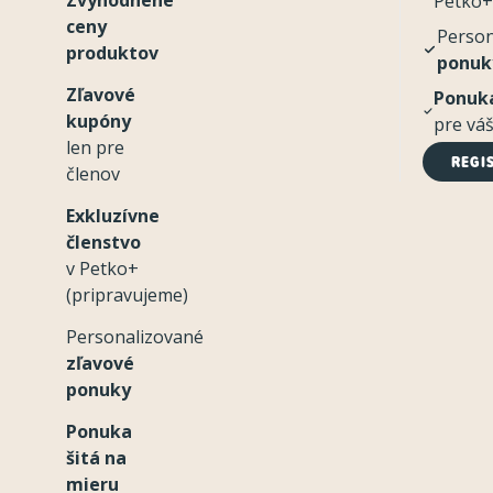
Petko+
ceny
Perso
produktov
ponuk
Zľavové
Ponuka
kupóny
pre vá
len pre
REGI
členov
Exkluzívne
členstvo
v Petko+
(pripravujeme)
Personalizované
zľavové
ponuky
Ponuka
šitá na
mieru