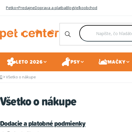
Prejsť
Petko+
Predajne
Doprava a platba
Blog
Veľkoobchod
na
obsah
LETO 2026
PSY
MAČKY
Všetko o nákupe
Domov
Všetko o nákupe
V
Dodacie a platobné podmienky
ý