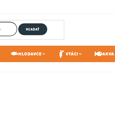
HĽADAŤ
HLODAVCE
VTÁCI
AKVA 