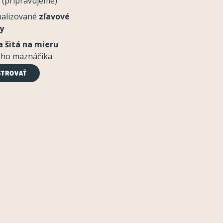
 (pripravujeme)
nalizované
zľavové
y
 šitá na mieru
šho maznáčika
STROVAŤ