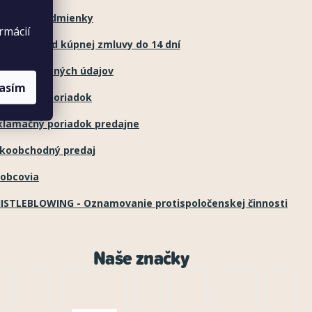
chodné podmienky
rmácií
túpenie od kúpnej zmluvy do 14 dní
hrana osobných údajov
lasím
klamačný poriadok
klamačný poriadok predajne
ľkoobchodný predaj
robcovia
ISTLEBLOWING - Oznamovanie protispoločenskej činnosti
Naše značky