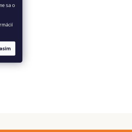
me sa o
rmácií
lasím