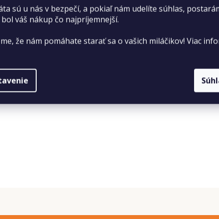
áta sú u nás v bezpečí, a pokiaľ nám udelíte súhlas, postará
 bol váš nákup čo najpríjemnejší.
me, že nám pomáhate starať sa o vašich miláčikov! Viac info
tavenie
Súh