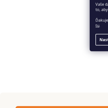
Vaše d
to, aby
Ďakuje
tu
.
Nas