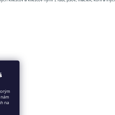
š
torým
s nám
ah na