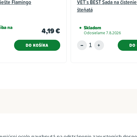
liešte Flamingo
VET´s BEST Sada na čistenie
šteňatá
iba na
Skladom
4,19 €
Odosielame 7.8.2026
DO KOŠÍKA
DO 
vejúcej ocele navrhnutá na odstránenie zapustených dospelých