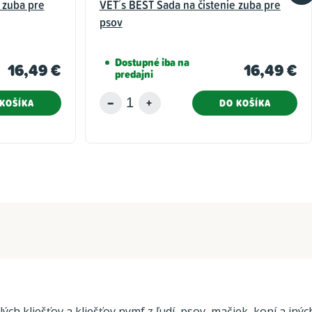
 zuba pre
VET´s BEST Sada na čistenie zuba pre
psov
Dostupné iba na
16,49 €
16,49 €
predajni
KOŠÍKA
DO KOŠÍKA
 kliešťov a kliešťov nymf z ľudí, psov, mačiek, koní a iných