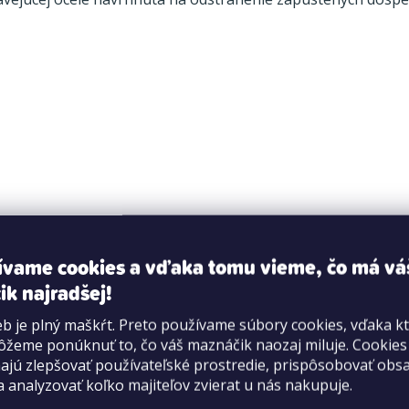
ívame cookies a vďaka tomu vieme, čo má vá
ik najradšej!
b je plný maškŕt. Preto používame súbory cookies, vďaka k
žeme ponúknuť to, čo váš maznáčik naozaj miluje. Cookie
jú zlepšovať používateľské prostredie, prispôsobovať obs
a analyzovať koľko majiteľov zvierat u nás nakupuje.