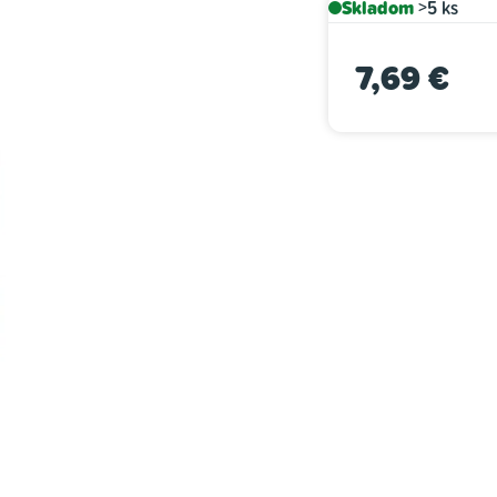
Skladom
>5 ks
je
0,0
7,69 €
z
5
Jednotková cena:
hviezdičiek.