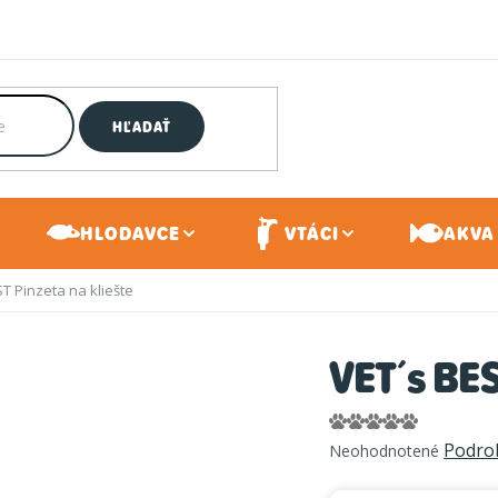
HĽADAŤ
HLODAVCE
VTÁCI
AKVA 
T Pinzeta na kliešte
VET´s BES
Priemerné
Podro
Neohodnotené
hodnotenie
produktu