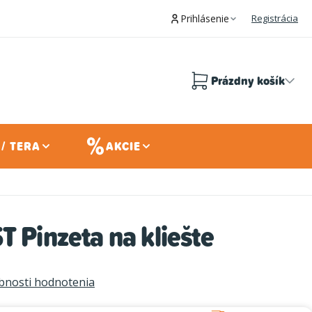
Prihlásenie
Registrácia
Prázdny košík
Nákupný
košík
/ TERA
AKCIE
T Pinzeta na kliešte
bnosti hodnotenia