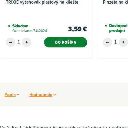
TRIXIE vyťahovák plastový na kliešte
Pinzeta na k
Dostupné 
Skladom
3,59 €
predajni
Odosielame 7.8.2026
DO KOŠÍKA
Popis
Hodnotenie
Vet's Best Tick Remover je vysokokvalitná pinzeta z nehrdza