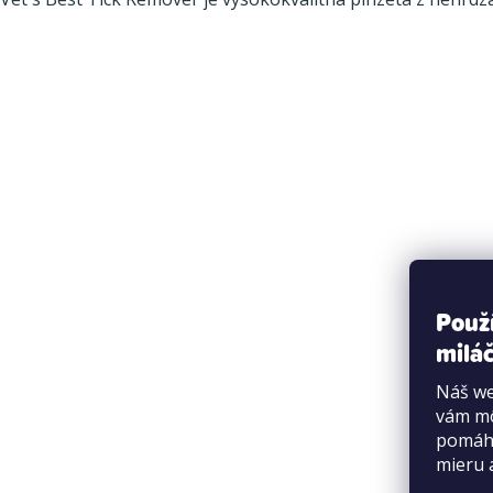
Použ
miláč
Náš we
vám mô
pomáha
mieru 