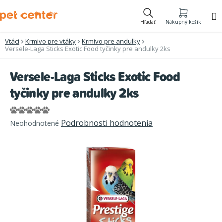
Prejsť
na
Hľadať
Nákupný košík
obsah
Vtáci
Krmivo pre vtáky
Krmivo pre andulky
Versele-Laga Sticks Exotic Food tyčinky pre andulky 2ks
Versele-Laga Sticks Exotic Food
tyčinky pre andulky 2ks
Priemerné
Podrobnosti hodnotenia
Neohodnotené
hodnotenie
produktu
je
0,0
z
5
hviezdičiek.