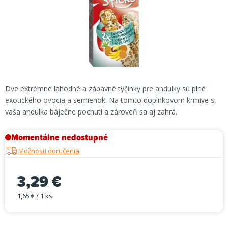
Dve extrémne lahodné a zábavné tyčinky pre andulky sú plné
exotického ovocia a semienok. Na tomto doplnkovom krmive si
vaša andulka báječne pochutí a zároveň sa aj zahrá.
Momentálne nedostupné
Možnosti doručenia
3,29 €
1,65 € / 1 ks
Jednotková cena: