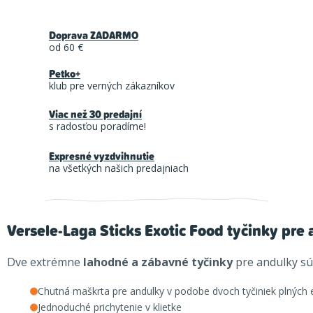
Doprava ZADARMO
od 60 €
Petko+
klub pre verných zákazníkov
Viac než 30 predajní
s radosťou poradíme!
Expresné vyzdvihnutie
na všetkých našich predajniach
Versele-Laga Sticks Exotic Food tyčinky pre
Dve extrémne
lahodné a zábavné tyčinky
pre andulky s
Chutná maškrta pre andulky v podobe dvoch tyčiniek plných e
Jednoduché prichytenie v klietke