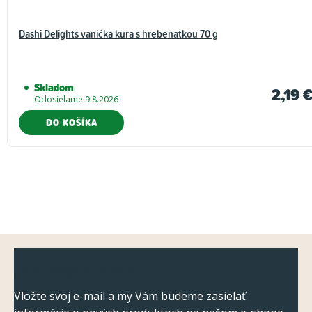
Dashi Delights vanička kura s hrebenatkou 70 g
Skladom
2,19 
Odosielame 9.8.2026
DO KOŠÍKA
Z
Odoberať newsletter
á
p
Vložte svoj e-mail a my Vám budeme zasielať