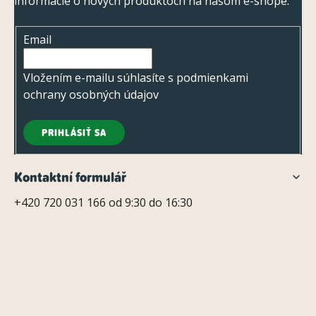
informácie o nových produktoch na našom e-shope.
ä
t
Email
i
e
Vložením e-mailu súhlasíte s
podmienkami
ochrany osobných údajov
PRIHLÁSIŤ SA
Kontaktní formulář
+420 720 031 166 od 9:30 do 16:30