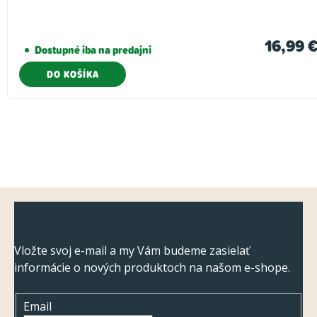
16,99 
Dostupné iba na predajni
DO KOŠÍKA
Z
Odoberať newsletter
á
p
Vložte svoj e-mail a my Vám budeme zasielať
informácie o nových produktoch na našom e-shope.
ä
t
Email