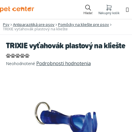
Prejsť
na
Hľadať
Nákupný košík
obsah
Psy
Antiparazitiká pre psov
Pomôcky na kliešte pre psov
TRIXIE vyťahovák plastový na kliešte
TRIXIE vyťahovák plastový na kliešte
Priemerné
Podrobnosti hodnotenia
Neohodnotené
hodnotenie
produktu
je
0,0
z
5
hviezdičiek.