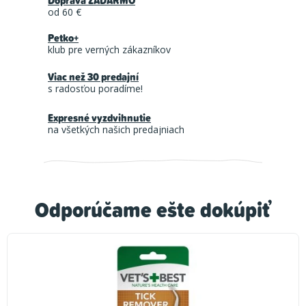
Doprava ZADARMO
od 60 €
Petko+
klub pre verných zákazníkov
Viac než 30 predajní
s radosťou poradíme!
Expresné vyzdvihnutie
na všetkých našich predajniach
Odporúčame ešte dokúpiť