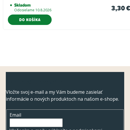
Skladom
3,30 
Odosielame 10.8.2026
DO KOŠÍKA
Z
Odoberať newsletter
á
p
Vložte svoj e-mail a my Vám budeme zasielať
informácie o nových produktoch na našom e-shope.
ä
t
Email
i
e