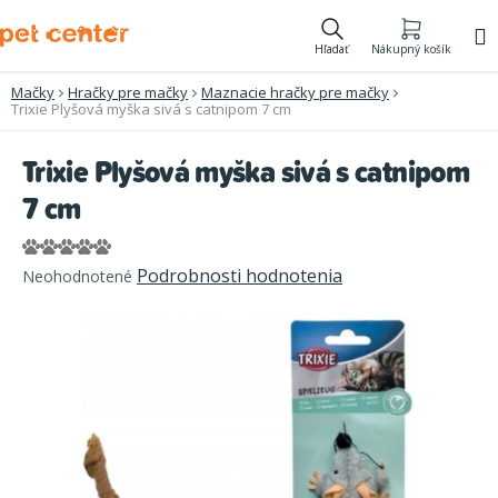
Prejsť
na
Hľadať
Nákupný košík
obsah
Mačky
Hračky pre mačky
Maznacie hračky pre mačky
Trixie Plyšová myška sivá s catnipom 7 cm
Trixie Plyšová myška sivá s catnipom
7 cm
Priemerné
Podrobnosti hodnotenia
Neohodnotené
hodnotenie
produktu
je
0,0
z
5
hviezdičiek.