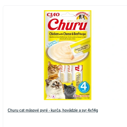
Churu cat mäsové pyré - kurča, hovädzie a syr 4x14g