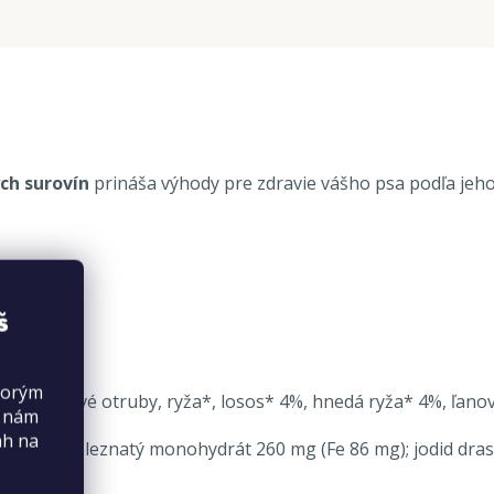
ch surovín
prináša výhody pre zdravie vášho psa podľa jeho
š
torým
*, ryžové otruby, ryža*, losos* 4%, hnedá ryža* 4%, ľanové 
s nám
ah na
g); síran železnatý monohydrát 260 mg (Fe 86 mg); jodid dra