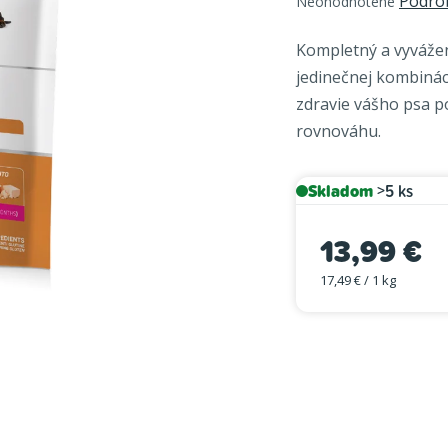
Podro
Neohodnotené
hodnotenie
produktu
Kompletný a vyvážen
je
jedinečnej kombinác
0,0
zdravie vášho psa po
z
rovnováhu.
5
hviezdičiek.
Skladom
>5 ks
13,99 €
17,49 € / 1 kg
Jednotková cena: