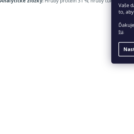
Analytické zložky:
Hrubý proteín 31 %; hrubý tuk 19 %; hru
Vaše d
to, aby
Ďakuje
tu
.
Nas