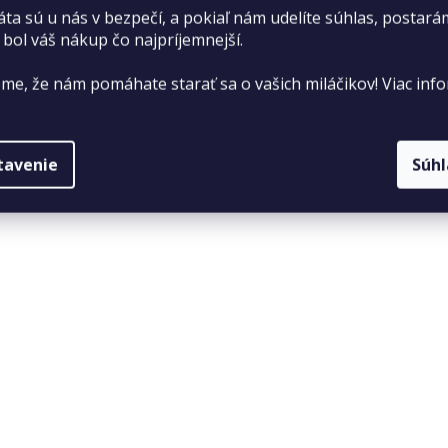
bá vláknina 2,6 %; hrubý popol 7 %; omega 3 1 %; omega 6 4
áta sú u nás v bezpečí, a pokiaľ nám udelíte súhlas, postará
 bol váš nákup čo najpríjemnejší.
me, že nám pomáhate starať sa o vašich miláčikov! Viac info
tavenie
Súh