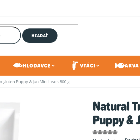
HĽADAŤ
HLODAVCE
VTÁCI
AKVA 
o gluten Puppy & Jun Mini losos 800 g
Natural T
Puppy & J
Priemerné