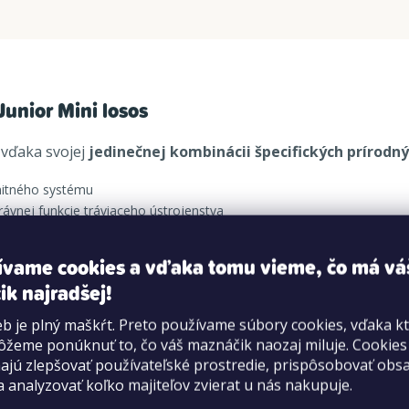
Junior Mini losos
 vďaka svojej
jedinečnej kombinácii špecifických prírodný
nitného systému
rávnej funkcie tráviaceho ústrojenstva
otizápalové vlastnosti
ívame cookies a vďaka tomu vieme, čo má vá
ik najradšej!
b je plný maškŕt. Preto používame súbory cookies, vďaka k
bielkoviny, celá kukurica* 11%, dehydratovaný hrášok*, masť
žeme ponúknuť to, čo váš maznáčik naozaj miluje. Cookie
jú zlepšovať používateľské prostredie, prispôsobovať obs
itamín E 555 mg; síran meďnatý pentahydrát 33 mg (Cu 8,8 m
a analyzovať koľko majiteľov zvierat u nás nakupuje.