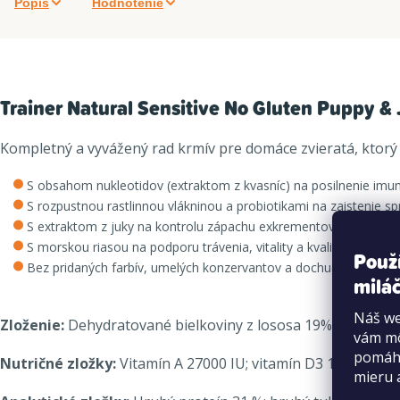
Popis
Hodnotenie
Trainer Natural Sensitive No Gluten Puppy & 
Kompletný a vyvážený rad krmív pre domáce zvieratá, ktorý
S obsahom nukleotidov (extraktom z kvasníc) na posilnenie imu
S rozpustnou rastlinnou vlákninou a probiotikami na zaistenie sp
S extraktom z juky na kontrolu zápachu exkrementov a pre jej pr
S morskou riasou na podporu trávenia, vitality a kvality srsti
Použ
Bez pridaných farbív, umelých konzervantov a dochucovadiel.
miláč
Náš we
Zloženie:
Dehydratované bielkoviny z lososa 19%, kukuričné 
vám mô
pomáha
Nutričné zložky:
Vitamín A 27000 IU; vitamín D3 1200 IU; v
mieru 