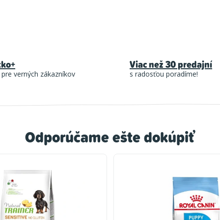
tko+
Viac než 30 predajní
 pre verných zákazníkov
s radosťou poradíme!
Odporúčame ešte dokúpiť