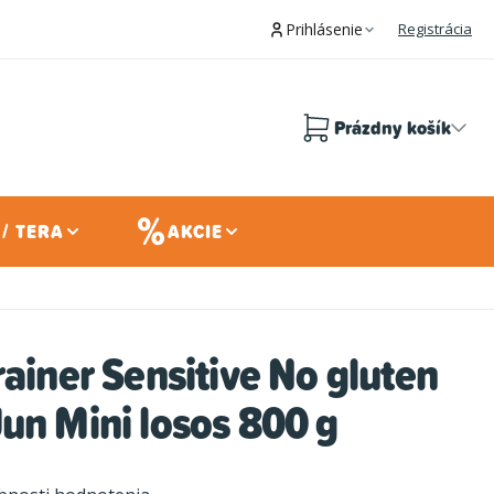
Prihlásenie
Registrácia
Prázdny košík
Nákupný
košík
/ TERA
AKCIE
rainer Sensitive No gluten
un Mini losos 800 g