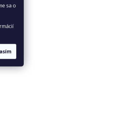
 %.
me sa o
rmácií
lasím