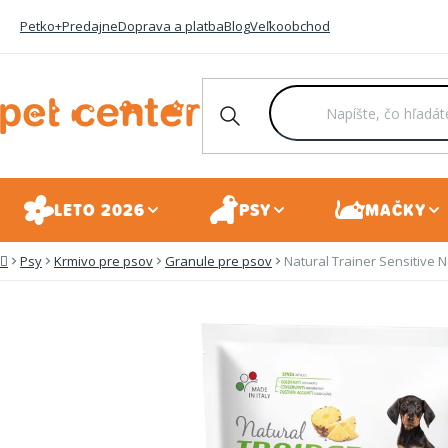
Prejsť
Petko+
Predajne
Doprava a platba
Blog
Veľkoobchod
na
obsah
LETO 2026
PSY
MAČKY
Psy
Krmivo pre psov
Granule pre psov
Natural Trainer Sensitive N
Domov