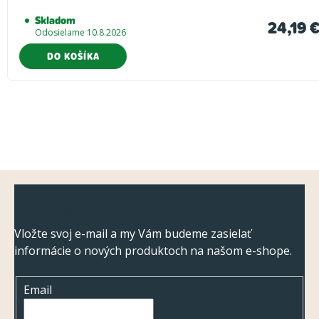
Skladom
24,19 
Odosielame 10.8.2026
DO KOŠÍKA
Z
Odoberať newsletter
á
p
Vložte svoj e-mail a my Vám budeme zasielať
informácie o nových produktoch na našom e-shope.
ä
t
Email
i