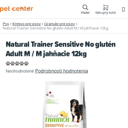
Prejsť
na
Hľadať
Nákupný košík
obsah
Psy
Krmivo pre psov
Granule pre psov
Natural Trainer Sensitive No glutén Adult M / M jahňacie 12kg
Natural Trainer Sensitive No glutén
Adult M / M jahňacie 12kg
Priemerné
Podrobnosti hodnotenia
Neohodnotené
hodnotenie
produktu
je
0,0
z
5
hviezdičiek.