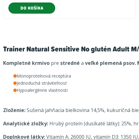
DO KOŠÍKA
Trainer Natural Sensitive No glutén Adult M
Kompletné krmivo
pre
stredné
a
veľké plemená psov.
Monoproteínová receptúra
Jednoduchá stráviteľnosť
Hypoalergénne vlastnosti
Zloženie:
Sušená jahňacia bielkovina 14,5%, kukuričná biel
Analytické zložky:
Hrubý proteín (dusíkaté látky): 25%, hr
Doplnkové látky:
Vitamín A: 26000 IU, vitamín D3: 1350 I