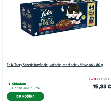
Felix Tasty Shreds hovädzie, kačacie, morčacie v šťave 44 x 80 g
– 11%
17,79 €
Skladom
15,83 
Odosielame 7.8.2026
DO KOŠÍKA