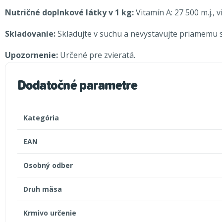
Nutričné
​​doplnkov
é l
átky v 1 kg:
Vitamín A: 27 500 m.j., 
Skladovanie:
Skladujte v suchu a nevystavujte priamemu 
Upozornenie:
Určené pre zvieratá.
Dodatočné parametre
Kategória
EAN
Osobný odber
Druh mäsa
Krmivo určenie