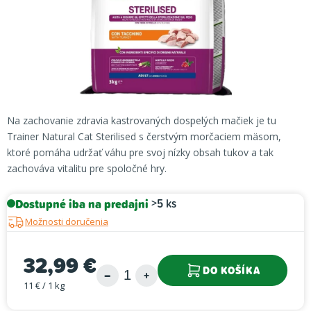
Na zachovanie zdravia kastrovaných dospelých mačiek je tu
Trainer Natural Cat Sterilised s čerstvým morčaciem mäsom,
ktoré pomáha udržať váhu pre svoj nízky obsah tukov a tak
zachováva vitalitu pre spoločné hry.
Dostupné iba na predajni
>5 ks
Možnosti doručenia
32,99 €
DO KOŠÍKA
11 € / 1 kg
Jednotková cena: