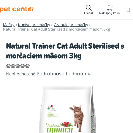
Prejsť
na
Hľadať
Nákupný košík
obsah
Mačky
Krmivo pre mačky
Granule pre mačky
Natural Trainer Cat Adult Sterilised s morčaciem mäsom 3kg
Natural Trainer Cat Adult Sterilised s
morčaciem mäsom 3kg
Priemerné
Podrobnosti hodnotenia
Neohodnotené
hodnotenie
produktu
je
0,0
z
5
hviezdičiek.