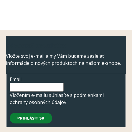
Z
Odoberať newsletter
á
p
Vložte svoj e-mail a my Vám budeme zasielať
informácie o nových produktoch na našom e-shope.
ä
t
Email
i
e
Vložením e-mailu súhlasíte s
podmienkami
ochrany osobných údajov
PRIHLÁSIŤ SA