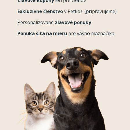
Zľavové kupóny
len pre členov
Exkluzívne členstvo
v Petko+ (pripravujeme)
Personalizované
zľavové ponuky
Ponuka šitá na mieru
pre vášho maznáčika