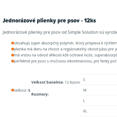
Jednorázové plienky pre psov - 12ks
Jednorázové plienky pre psov od Simple Solution sú vyrobe
obsahujú super absorpčný polymér, ktorý prispieva k rýchlem
plienka má dieru na chvost a regulovateľný obvod pásu pre
má vrstvu na odvod vlhkosti kôli ochrane kože, superabsorpčn
perfektné pre psov s močovou inkontinenciou, pre fenky po
S
Veľkosť banelnia:
12 kusov
M
veľkosť :
S
Rozmery:
L
XL