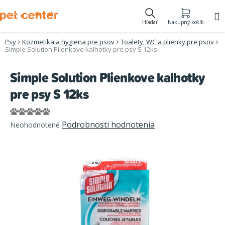
Prejsť
na
Hľadať
Nákupný košík
obsah
Psy
Kozmetika a hygiena pre psov
Toalety, WC a plienky pre psov
Simple Solution Plienkove kalhotky pre psy S 12ks
Simple Solution Plienkove kalhotky
pre psy S 12ks
Priemerné
Podrobnosti hodnotenia
Neohodnotené
hodnotenie
produktu
je
0,0
z
5
hviezdičiek.