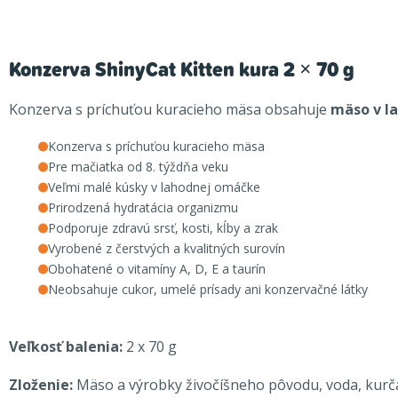
Konzerva ShinyCat Kitten kura 2 × 70 g
Konzerva s príchuťou kuracieho mäsa obsahuje
mäso v l
Konzerva s príchuťou kuracieho mäsa
Pre mačiatka od 8. týždňa veku
Veľmi malé kúsky v lahodnej omáčke
Prirodzená hydratácia organizmu
Podporuje zdravú srsť, kosti, kĺby a zrak
Vyrobené z čerstvých a kvalitných surovín
Obohatené o vitamíny A, D, E a taurín
Neobsahuje cukor, umelé prísady ani konzervačné látky
Veľkosť balenia:
2 x 70 g
Zloženie:
Mäso a výrobky živočíšneho pôvodu, voda, kurča 4