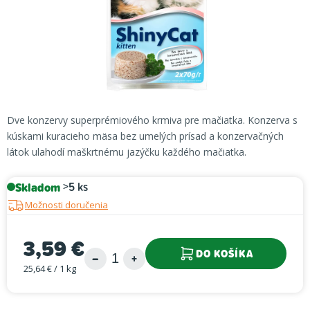
Dve konzervy superprémiového krmiva pre mačiatka. Konzerva s
kúskami kuracieho mäsa bez umelých prísad a konzervačných
látok ulahodí maškrtnému jazýčku každého mačiatka.
Skladom
>5 ks
Možnosti doručenia
3,59 €
DO KOŠÍKA
25,64 € / 1 kg
Jednotková cena: