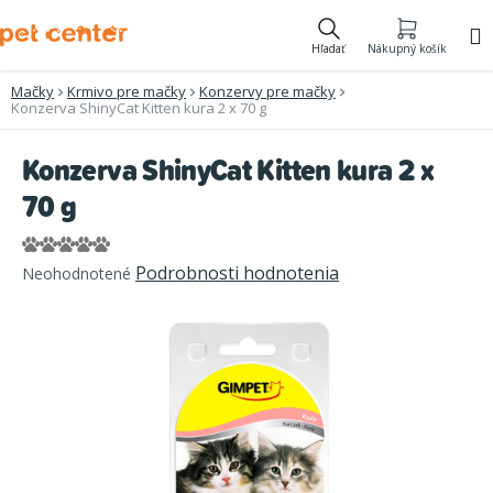
Prejsť
na
Hľadať
Nákupný košík
obsah
Mačky
Krmivo pre mačky
Konzervy pre mačky
Konzerva ShinyCat Kitten kura 2 x 70 g
Konzerva ShinyCat Kitten kura 2 x
70 g
Priemerné
Podrobnosti hodnotenia
Neohodnotené
hodnotenie
produktu
je
0,0
z
5
hviezdičiek.