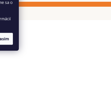
me sa o
rmácií
lasím