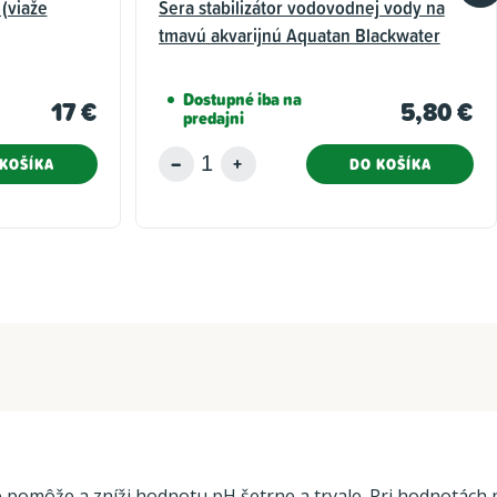
(viaže
Sera stabilizátor vodovodnej vody na
tmavú akvarijnú Aquatan Blackwater
100ml
Dostupné iba na
17 €
5,80 €
predajni
KOŠÍKA
DO KOŠÍKA
môže a zníži hodnotu pH šetrne a trvale. Pri hodnotách pH n