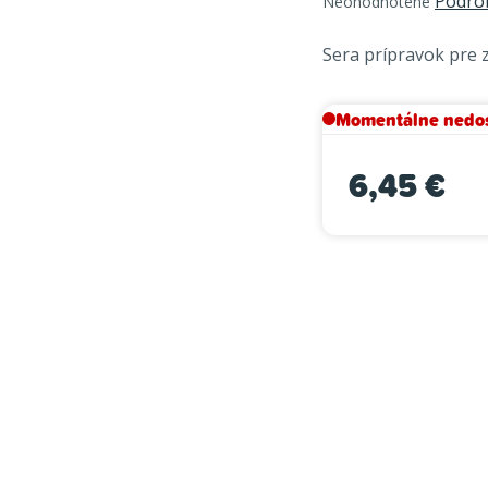
Podro
Neohodnotené
hodnotenie
produktu
Sera prípravok pre 
je
0,0
Momentálne nedo
z
5
hviezdičiek.
6,45 €
Jednotková cena: