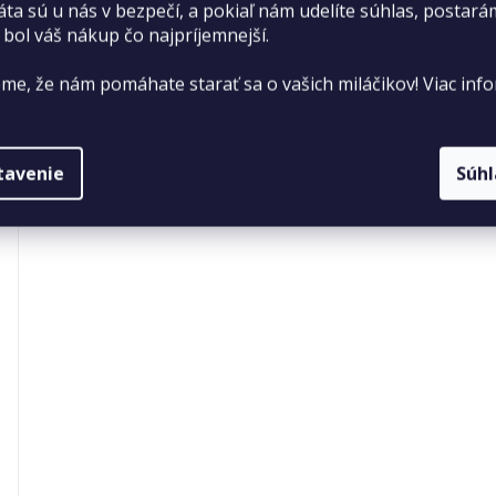
áta sú u nás v bezpečí, a pokiaľ nám udelíte súhlas, postará
 bol váš nákup čo najpríjemnejší.
me, že nám pomáhate starať sa o vašich miláčikov! Viac info
tavenie
Súh