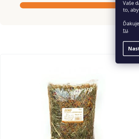
Vaše d
to, aby
Ďakuje
tu
.
Nas