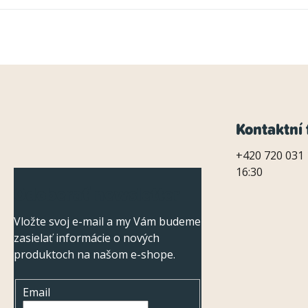
Z
Kontaktní 
á
+420 720 031 
16:30
p
Odoberať newsletter
ä
Vložte svoj e-mail a my Vám budeme
t
zasielať informácie o nových
i
produktoch na našom e-shope.
e
Email