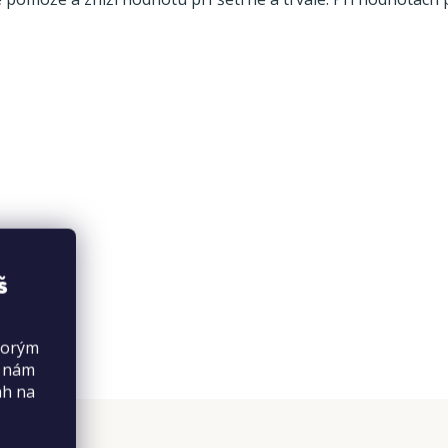
š
torým
s nám
ah na