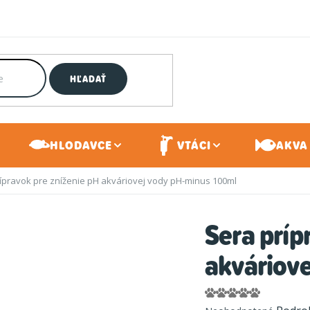
HĽADAŤ
HLODAVCE
VTÁCI
AKVA 
ípravok pre zníženie pH akváriovej vody pH-minus 100ml
Sera príp
akváriov
Priemerné