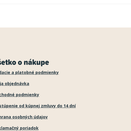
šetko o nákupe
dacie a platobné podmienky
ja objednávka
chodné podmienky
túpenie od kúpnej zmluvy do 14 dní
hrana osobných údajov
klamačný poriadok