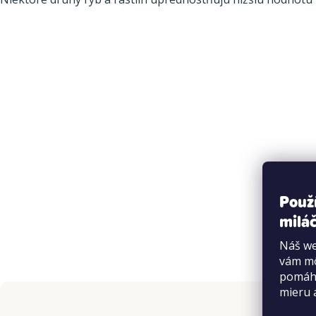
Použ
miláč
Náš we
vám mô
pomáha
mieru 