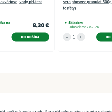
 akváriovej vody pH-test
sera phosvec granulat 500g 
fosfáty)
iba na
Skladom
8,30 €
Odosielame 7.8.2026
DO KOŠÍKA
DO 
H, než má voda z radu. Sera pH mínus vám v tomto prípade po