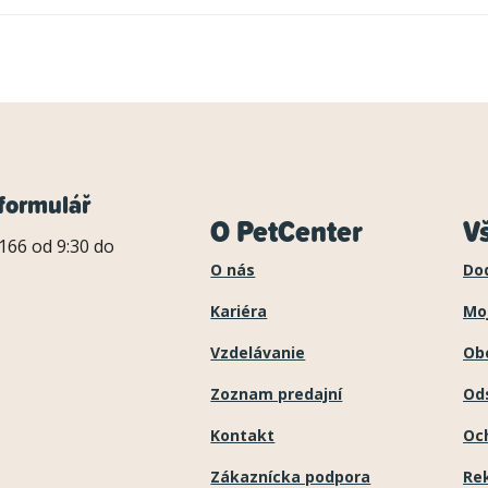
formulář
O PetCenter
V
166 od 9:30 do
O nás
Do
Kariéra
Mo
Vzdelávanie
Ob
Zoznam predajní
Ods
Kontakt
Oc
Zákaznícka podpora
Re