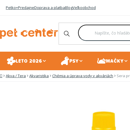
Prejsť
Petko+
Predajne
Doprava a platba
Blog
Veľkoobchod
na
obsah
LETO 2026
PSY
MAČKY
Akva / Tera
Akvaristika
Chémia a úprava vody v akváriách
Sera pr
Domov