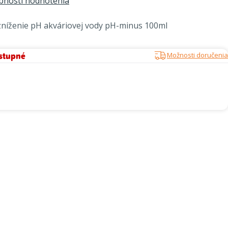
bnosti hodnotenia
zníženie pH akváriovej vody pH-minus 100ml
stupné
Možnosti doručenia