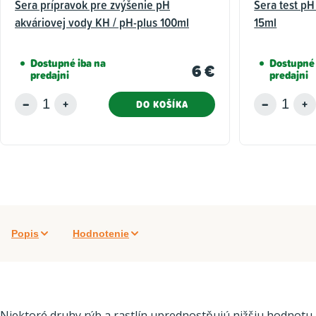
Sera prípravok pre zvýšenie pH
Sera test pH
akváriovej vody KH / pH-plus 100ml
15ml
Dostupné iba na
Dostupné 
6 €
predajni
predajni
DO KOŠÍKA
Popis
Hodnotenie
Niektoré druhy rýb a rastlín uprednostňujú nižšiu hodnotu p