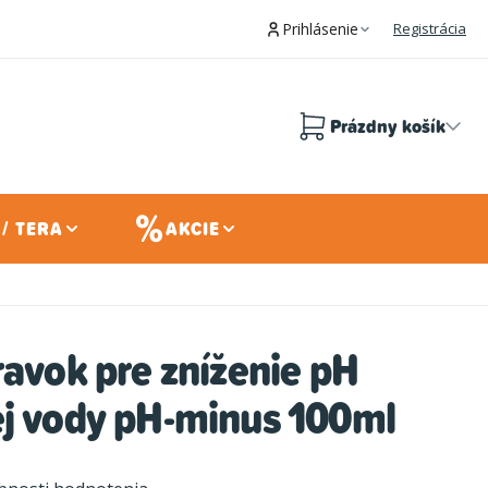
Prihlásenie
Registrácia
Prázdny košík
Nákupný
košík
/ TERA
AKCIE
ravok pre zníženie pH
ej vody pH-minus 100ml