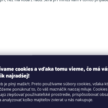
ívame cookies a vďaka tomu vieme, čo má vá
ik najradšej!
b je plný maškŕt. Preto používame súbory cookies, vďaka k
žeme ponúknuť to, čo váš maznáčik naozaj miluje. Cookie
jú zlepšovať používateľské prostredie, prispôsobovať obs
a analyzovať koľko majiteľov zvierat u nás nakupuje.