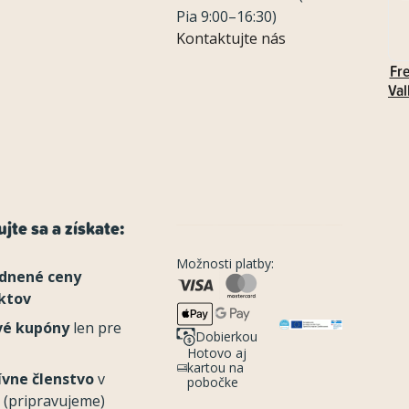
Pia 9:00–16:30)
Kontaktujte nás
Fr
Val
jte sa a získate:
Možnosti platby:
dnené ceny
ktov
vé kupóny
len pre
Dobierkou
Hotovo aj
kartou na
ívne členstvo
v
pobočke
 (pripravujeme)