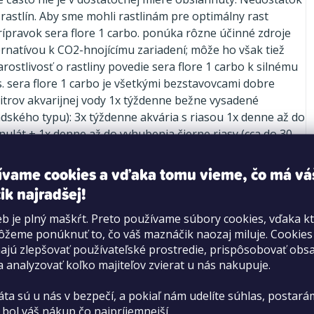
h rastlín. Aby sme mohli rastlinám pre optimálny rast
ípravok sera flore 1 carbo. ponúka rôzne účinné zdroje
ernatívou k CO2-hnojícímu zariadení; môže ho však tiež
rostlivosť o rastliny povedie sera flore 1 carbo k silnému
s. sera flore 1 carbo je všetkými bezstavovcami dobre
itrov akvarijnej vody 1x týždenne bežne vysadené
dského typu): 3x týždenne akvária s riasou 1x denne až do
anulát + 1x denne až do vyhubenia čierne riasy (cca do 30
ívame cookies a vďaka tomu vieme, čo má vá
ik najradšej!
b je plný maškŕt. Preto používame súbory cookies, vďaka k
žeme ponúknuť to, čo váš maznáčik naozaj miluje. Cookie
jú zlepšovať používateľské prostredie, prispôsobovať obs
a analyzovať koľko majiteľov zvierat u nás nakupuje.
PRIDAŤ HODNOTENIE
áta sú u nás v bezpečí, a pokiaľ nám udelíte súhlas, postará
 bol váš nákup čo najpríjemnejší.