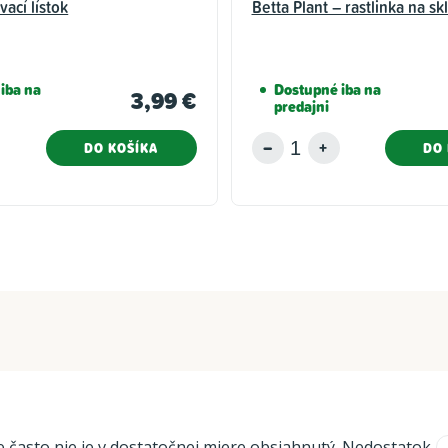
vací lístok
Betta Plant – rastlinka na sk
iba na
Dostupné iba na
3,99 €
predajni
DO KOŠÍKA
DO 
e často nie je v dostatočnej miere obsiahnutý. Nedostatok