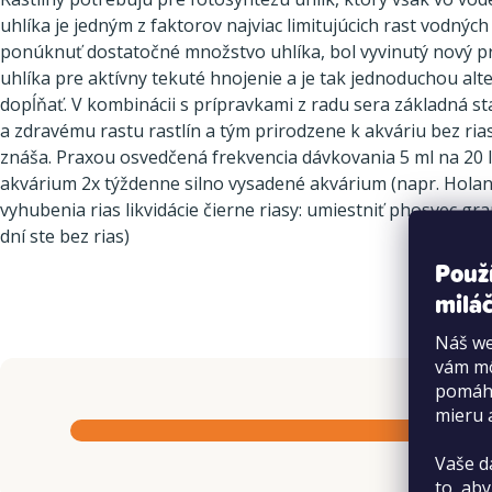
uhlíka je jedným z faktorov najviac limitujúcich rast vodnýc
ponúknuť dostatočné množstvo uhlíka, bol vyvinutý nový pr
uhlíka pre aktívny tekuté hnojenie a je tak jednoduchou alt
dopĺňať. V kombinácii s prípravkami z radu sera základná sta
a zdravému rastu rastlín a tým prirodzene k akváriu bez ria
znáša. Praxou osvedčená frekvencia dávkovania 5 ml na 20 l
akvárium 2x týždenne silno vysadené akvárium (napr. Holan
vyhubenia rias likvidácie čierne riasy: umiestniť phosvec gr
dní ste bez rias)
Použ
miláč
Náš we
vám mô
pomáha
mieru 
Vaše d
to, aby