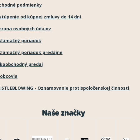
chodné podmienky
túpenie od kúpnej zmluvy do 14 dní
hrana osobných údajov
klamačný poriadok
klamačný poriadok predajne
ľkoobchodný predaj
robcovia
ISTLEBLOWING - Oznamovanie protispoločenskej činnosti
Naše značky