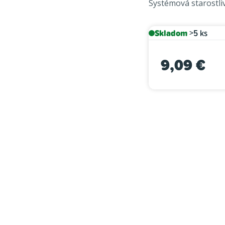
Systémová starostliv
je
0,0
z
Skladom
>5 ks
5
hviezdičiek.
9,09 €
Jednotková cena: