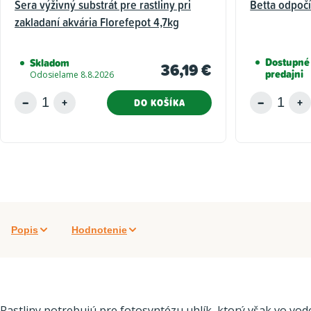
Sera výživný substrát pre rastliny pri
Betta odpočí
zakladaní akvária Florefepot 4,7kg
Dostupné 
Skladom
36,19 €
predajni
Odosielame 8.8.2026
DO KOŠÍKA
Popis
Hodnotenie
Rastliny potrebujú pre fotosyntézu uhlík, ktorý však vo vod