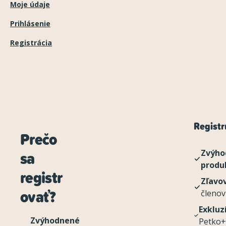
Moje údaje
Prihlásenie
Registrácia
Registru
Prečo
sa
Zvýho
produ
registr
Zľavo
ovať?
členov
Exkluz
Zvýhodnené
Petko+