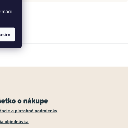
rmácií
lasím
šetko o nákupe
dacie a platobné podmienky
ja objednávka