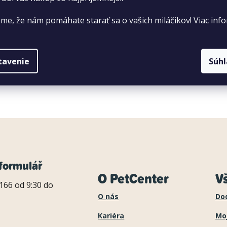
me, že nám pomáhate starať sa o vašich miláčikov! Viac info
tavenie
Súh
formulář
O PetCenter
V
166 od 9:30 do
O nás
Do
Kariéra
Mo