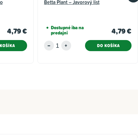
lo
Betta Plant – Javorový list
Dostupné iba na
4,79 €
4,79 €
predajni
KOŠÍKA
DO KOŠÍKA