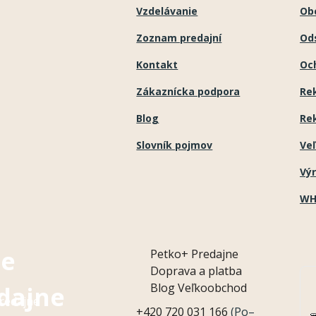
Vzdelávanie
Ob
Zoznam predajní
Ods
Kontakt
Oc
Zákaznícka podpora
Re
Blog
Re
Slovník pojmov
Ve
Vý
WH
e
Petko+
Predajne
Doprava a platba
Blog
Veľkoobchod
dajne
redajne
+420 720 031 166
(Po–