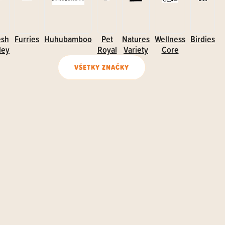
esh
Furries
Huhubamboo
Pet
Natures
Wellness
Birdies
ley
Royal
Variety
Core
VŠETKY ZNAČKY