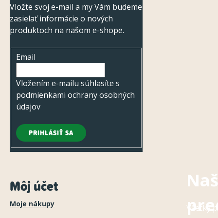
Vložte svoj e-mail a my Vám budeme
t
zasielať informácie o nových
i
produktoch na našom e-shope.
e
Email
Vložením e-mailu súhlasíte s
podmienkami ochrany osobných
údajov
PRIHLÁSIŤ SA
Naš
Môj účet
pre
Moje nákupy
Všetky p