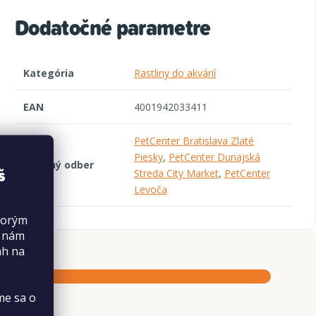
Dodatočné parametre
Kategória
Rastliny do akvárií
EAN
4001942033411
PetCenter Bratislava Zlaté
Piesky
,
PetCenter Dunajská
Osobný odber
š
Streda City Market
,
PetCenter
Levoča
torým
s nám
ah na
me sa o