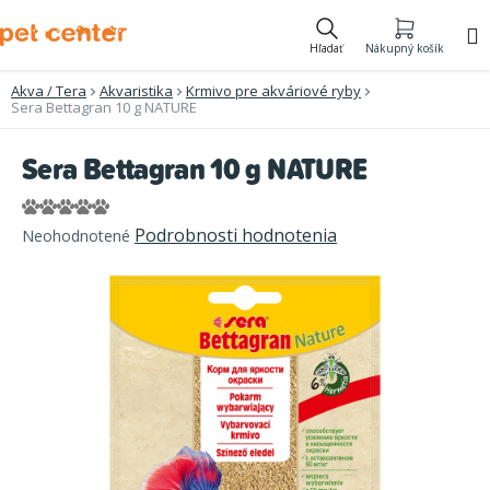
Prejsť
na
Hľadať
Nákupný košík
obsah
Akva / Tera
Akvaristika
Krmivo pre akváriové ryby
Sera Bettagran 10 g NATURE
Sera Bettagran 10 g NATURE
Priemerné
Podrobnosti hodnotenia
Neohodnotené
hodnotenie
produktu
je
0,0
z
5
hviezdičiek.