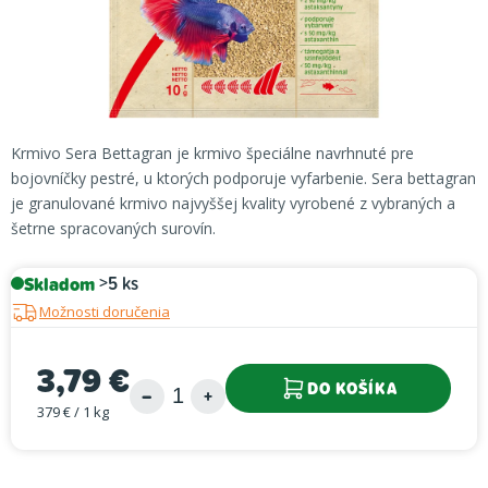
Krmivo Sera Bettagran je krmivo špeciálne navrhnuté pre
bojovníčky pestré, u ktorých podporuje vyfarbenie. Sera bettagran
je granulované krmivo najvyššej kvality vyrobené z vybraných a
šetrne spracovaných surovín.
Skladom
>5 ks
Možnosti doručenia
3,79 €
DO KOŠÍKA
379 € / 1 kg
Jednotková cena: