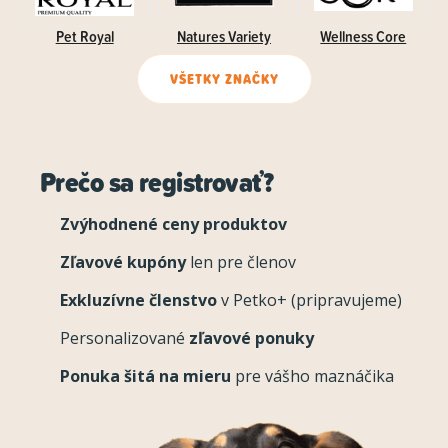
Pet Royal
Natures Variety
Wellness Core
VŠETKY ZNAČKY
Prečo sa registrovať?
Zvýhodnené ceny produktov
Zľavové kupóny
len pre členov
Exkluzívne členstvo
v Petko+ (pripravujeme)
Personalizované
zľavové ponuky
Ponuka šitá na mieru
pre vášho maznáčika