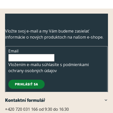
Z
Odoberať newsletter
á
p
Vložte svoj e-mail a my Vám budeme zasielať
informácie o nových produktoch na našom e-shope.
ä
t
Email
i
e
Vložením e-mailu súhlasíte s
podmienkami
ochrany osobných údajov
PRIHLÁSIŤ SA
Kontaktní formulář
+420 720 031 166 od 9:30 do 16:30