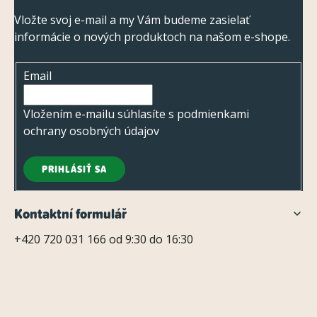
á
p
Vložte svoj e-mail a my Vám budeme zasielať
informácie o nových produktoch na našom e-shope.
ä
t
Email
i
e
Vložením e-mailu súhlasíte s
podmienkami
ochrany osobných údajov
PRIHLÁSIŤ SA
Kontaktní formulář
+420 720 031 166 od 9:30 do 16:30