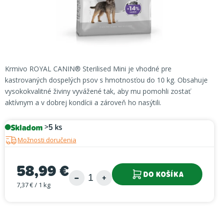
Krmivo ROYAL CANIN® Sterilised Mini je vhodné pre
kastrovaných dospelých psov s hmotnosťou do 10 kg. Obsahuje
vysokokvalitné živiny vyvážené tak, aby mu pomohli zostať
aktívnym a v dobrej kondícii a zároveň ho nasýtili.
Skladom
>5 ks
Možnosti doručenia
58,99 €
DO KOŠÍKA
7,37 € / 1 kg
Jednotková cena: