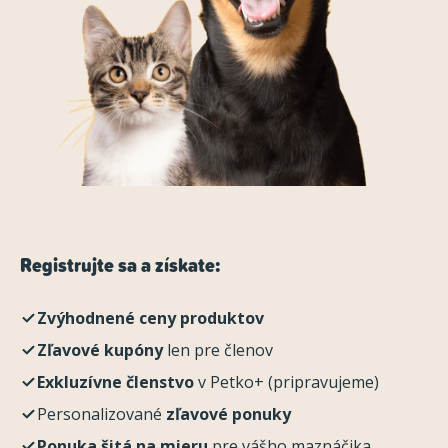
Registrujte sa a získate:
Zvýhodnené ceny produktov
Zľavové kupóny
len pre členov
Exkluzívne členstvo
v Petko+ (pripravujeme)
Personalizované
zľavové ponuky
Ponuka šitá na mieru
pre vášho maznáčika