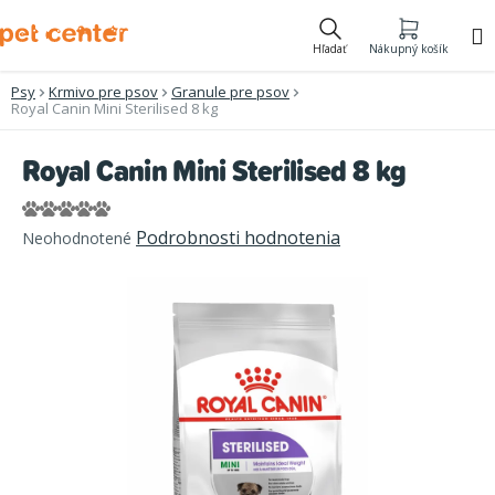
Prejsť
na
Hľadať
Nákupný košík
obsah
Psy
Krmivo pre psov
Granule pre psov
Royal Canin Mini Sterilised 8 kg
Royal Canin Mini Sterilised 8 kg
Priemerné
Podrobnosti hodnotenia
Neohodnotené
hodnotenie
produktu
je
0,0
z
5
hviezdičiek.