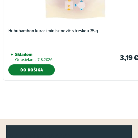
Huhubamboo kurací mini sendvič s treskou 75 g
Skladom
3,19 
Odosielame 7.8.2026
DO KOŠÍKA
Z
Odoberať newsletter