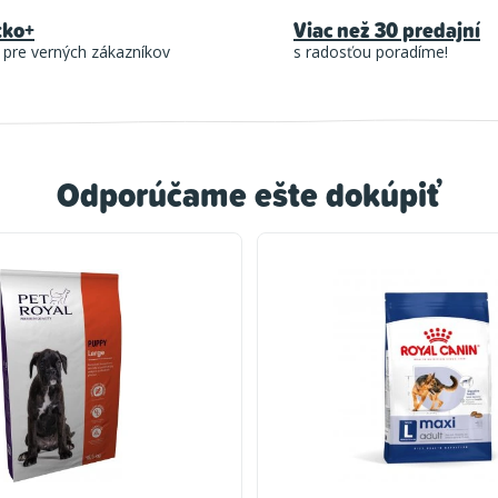
tko+
Viac než 30 predajní
 pre verných zákazníkov
s radosťou poradíme!
Odporúčame ešte dokúpiť