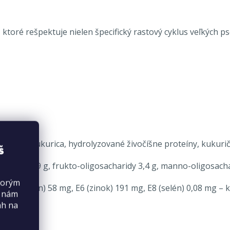
 ktoré rešpektuje nielen špecifický rastový cyklus veľkých 
elkoviny), kukurica, hydrolyzované živočíšne proteíny, kukuri
š
osfor (P) 9 g, frukto-oligosacharidy 3,4 g, manno-oligosachar
torým
, E5 (mangán) 58 mg, E6 (zinok) 191 mg, E8 (selén) 0,08 mg – 
s nám
ah na