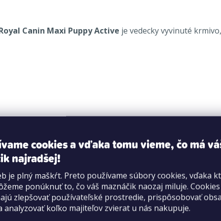
Royal Canin Maxi Puppy Active
je vedecky vyvinuté krmivo,
uky, izolát rastlinných proteínov (LIP: vysoko stráviteľné bi
ívame cookies a vďaka tomu vieme, čo má vá
ik najradšej!
opol 8,2 %, hrubá vláknina 2,4 %, v 1 kg: vápnik (Ca) 12 g, f
b je plný maškŕt. Preto používame súbory cookies, vďaka k
1 000 m.j., E1 (železo) 45 mg, E2 (jód) 3,5 mg, E4 (meď) 8 mg
žeme ponúknuť to, čo váš maznáčik naozaj miluje. Cookie
jú zlepšovať používateľské prostredie, prispôsobovať obs
a analyzovať koľko majiteľov zvierat u nás nakupuje.