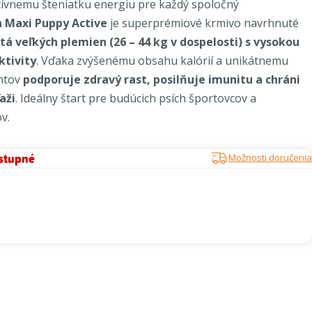
ívnemu šteniatku energiu pre každý spoločný
n Maxi Puppy Active
je superprémiové krmivo navrhnuté
tá veľkých plemien (26 – 44 kg v dospelosti) s vysokou
ktivity
. Vďaka zvýšenému obsahu kalórií a unikátnemu
ntov
podporuje zdravý rast, posilňuje imunitu a chráni
aži
. Ideálny štart pre budúcich psích športovcov a
v.
stupné
Možnosti doručenia