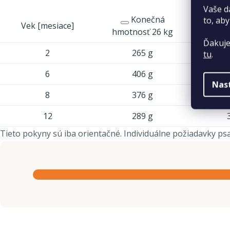
Vaše d
Konečná
Konečn
to, aby
Vek [mesiace]
hmotnosť 26 kg
Ďakuje
2
265 g
tu
.
6
406 g
Nas
8
376 g
12
289 g
Tieto pokyny sú iba orientačné. Individuálne požiadavky psa 