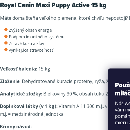
Royal Canin Maxi Puppy Active 15 kg
Máte doma šteňa veľkého plemena, ktoré chvíľu nepostojí?
Zvýšený obsah energie
Podpora imunitného systému
Zdravé kosti a kĺby
Vynikajúca stráviteľnosť
Veľkosť balenia:
15 kg
Zloženie
: Dehydratované kuracie proteíny, ryža, živočíšne t
Použ
miláč
Analytické zložky:
Bielkoviny 30 %, obsah tuku 20 %, hrubý p
Náš we
Doplnkové látky (v 1 kg):
Vitamín A 11 300 m.j., vitamín D3 
vám mô
m.j. = medzinárodná jednotka
pomáha
mieru 
Kŕmny návod: