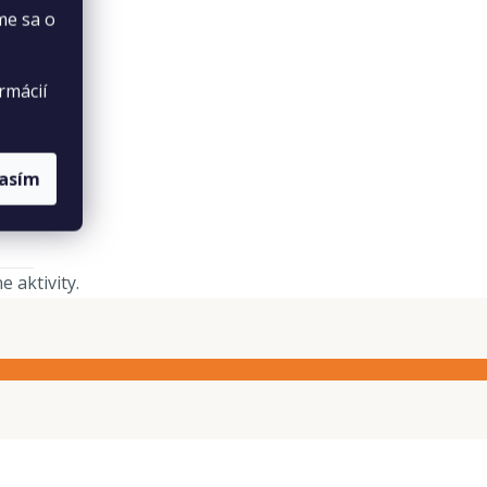
me sa o
sť
rmácií
lasím
 aktivity.