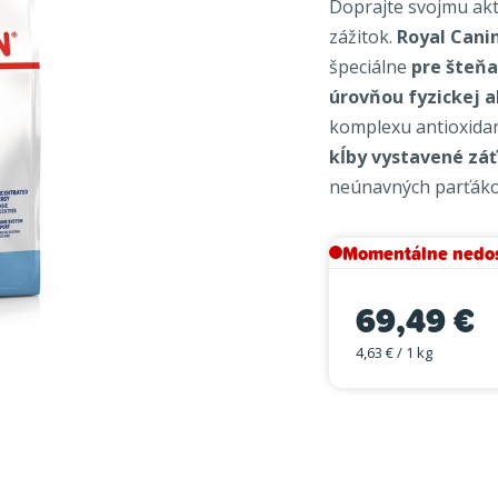
Doprajte svojmu akt
je
zážitok.
Royal Cani
0,0
špeciálne
pre šteňa
z
úrovňou fyzickej a
5
hviezdičiek.
komplexu antioxida
kĺby vystavené záť
neúnavných parťáko
Momentálne nedo
69,49 €
4,63 € / 1 kg
Jednotková cena: