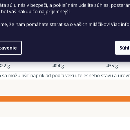
áta sú u nás v bezpečí, a pokiaľ nám udelíte súhlas, postará
á hmotnosť
Konečná hmotnosť
Konečná hmotno
 bol váš nákup čo najpríjemnejší.
30 kg
40 kg
44 kg
me, že nám pomáhate starať sa o vašich miláčikov! Viac info
275 g
299 g
308 g
451 g
560 g
601 g
tavenie
Súh
421 g
526 g
598 g
322 g
404 g
435 g
sa môžu líšiť napríklad podľa veku, telesného stavu a úrovne