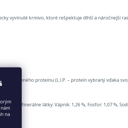
ecky vyvinuté krmivo, ktoré rešpektuje dlhší a náročnejší ra
rastlinného proteínu (L.I.P. – proteín vybraný vďaka svojej 
š
torým
ín: 1,2 %. Minerálne látky: Vápnik: 1,26 %, Fosfor: 1,07 %, So
s nám
ah na