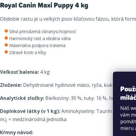
Royal Canin Maxi Puppy 4 kg
Obdobie rastu je u veľkých psov kľúčovou fázou, ktorá formuj
Silná prirodzená obranyschopnosť
Harmonický rast a ideálna váha
Maximálna podpora trávenia
Zdravé kosti a kĺby
Veľkosť balenia:
4 kg
Zloženie:
Dehydrované hydinové mäso, ryža, kukuričná múka, 
Použ
miláč
Analytické zložky:
Bielkoviny: 30 %, tuky: 16 %, hrubá vlákn
Náš we
Doplnkové látky (v 1 kg):
Aminokyseliny: Taurín: 0,19 %, Arg
vám mô
m.j. = medzinárodná jednotka
pomáha
mieru 
Kŕmny návod: