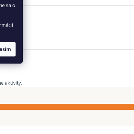
me sa o
rmácií
lasím
 aktivity.