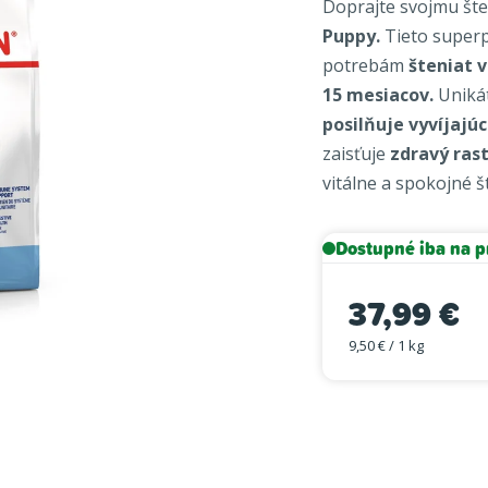
Doprajte svojmu šten
je
Puppy.
Tieto superp
0,0
potrebám
šteniat v
z
15 mesiacov.
Unikát
5
hviezdičiek.
posilňuje vyvíjajú
zaisťuje
zdravý ras
vitálne a spokojné š
Dostupné iba na p
37,99 €
9,50 € / 1 kg
Jednotková cena: