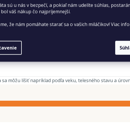
áta sú u nás v bezpečí, a pokiaľ nám udelíte súhlas, postará
 bol váš nákup čo najpríjemnejší.
me, že nám pomáhate starať sa o vašich miláčikov! Viac info
tavenie
Súh
sa môžu líšiť napríklad podľa veku, telesného stavu a úrovne