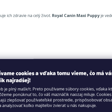
e ich zdravie na celý život.
Royal Canin Maxi Puppy
je ved
dehydrované bravčové mäso, živočíšne tuky, kukurica, izolát 
ívame cookies a vďaka tomu vieme, čo má vá
ik najradšej!
ina: 2,6 %, popoloviny: 7,7 %, NFE: 34,2 %.
b je plný maškŕt. Preto používame súbory cookies, vďaka k
inín: 1,78 %, Lyzín: 1,16 %, Metionín: 0,82 %, Metionín a cyst
žeme ponúknuť to, čo váš maznáčik naozaj miluje. Cookie
jú zlepšovať používateľské prostredie, prispôsobovať obs
a analyzovať koľko majiteľov zvierat u nás nakupuje.