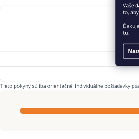
Vaše d
to, aby
Ďakuje
tu
.
Nas
Tieto pokyny sú iba orientačné. Individuálne požiadavky psa 