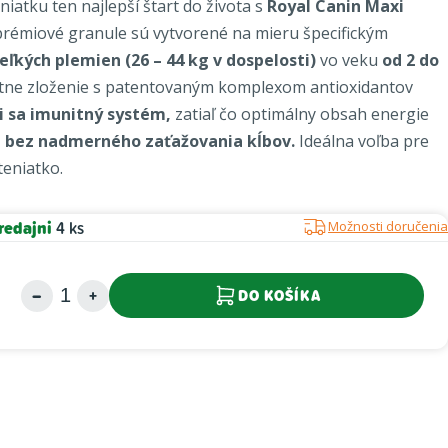
iatku ten najlepší štart do života s
Royal Canin Maxi
rémiové granule sú vytvorené na mieru špecifickým
eľkých plemien (26 – 44 kg v dospelosti)
vo veku
od 2 do
ne zloženie s patentovaným komplexom antioxidantov
ci sa imunitný systém,
zatiaľ čo optimálny obsah energie
t bez nadmerného zaťažovania kĺbov.
Ideálna voľba pre
teniatko.
redajni
4 ks
Možnosti doručenia
DO KOŠÍKA