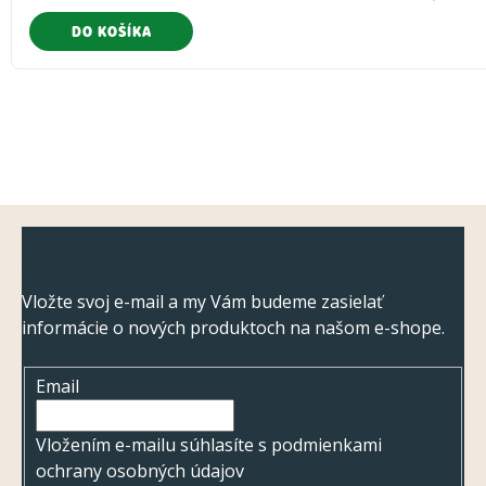
DO KOŠÍKA
Z
Odoberať newsletter
á
p
Vložte svoj e-mail a my Vám budeme zasielať
informácie o nových produktoch na našom e-shope.
ä
t
Email
i
e
Vložením e-mailu súhlasíte s
podmienkami
ochrany osobných údajov