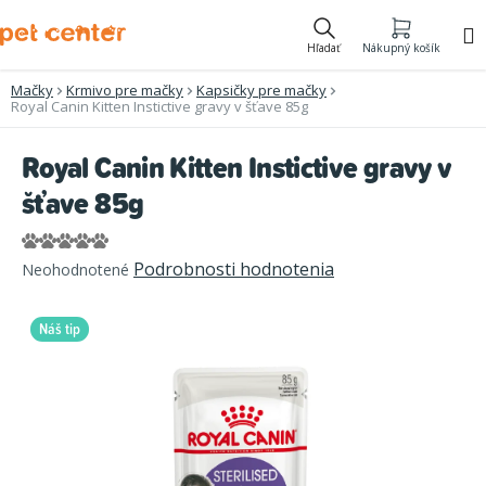
Prejsť
na
Hľadať
Nákupný košík
obsah
Mačky
Krmivo pre mačky
Kapsičky pre mačky
Royal Canin Kitten Instictive gravy v šťave 85g
Royal Canin Kitten Instictive gravy v
šťave 85g
Priemerné
Podrobnosti hodnotenia
Neohodnotené
hodnotenie
produktu
Náš tip
je
0,0
z
5
hviezdičiek.