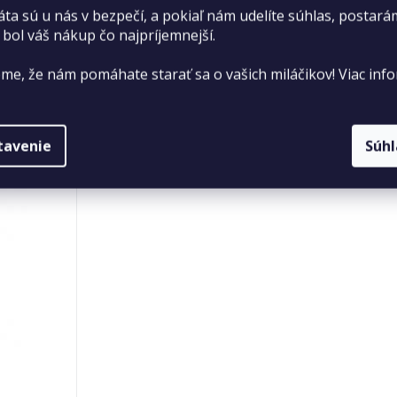
áta sú u nás v bezpečí, a pokiaľ nám udelíte súhlas, postará
 bol váš nákup čo najpríjemnejší.
me, že nám pomáhate starať sa o vašich miláčikov! Viac info
tavenie
Súh