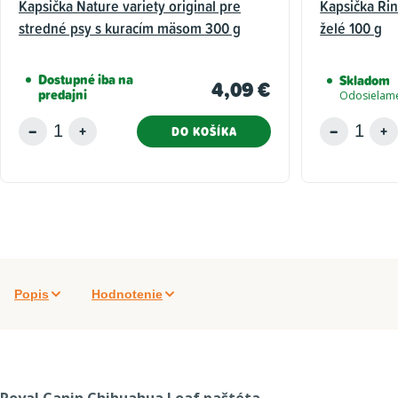
Kapsička Nature variety original pre
Kapsička Rin
stredné psy s kuracím mäsom 300 g
želé 100 g
Dostupné iba na
Skladom
4,09 €
predajni
Odosielame
DO KOŠÍKA
Popis
Hodnotenie
Royal Canin Chihuahua Loaf paštéta