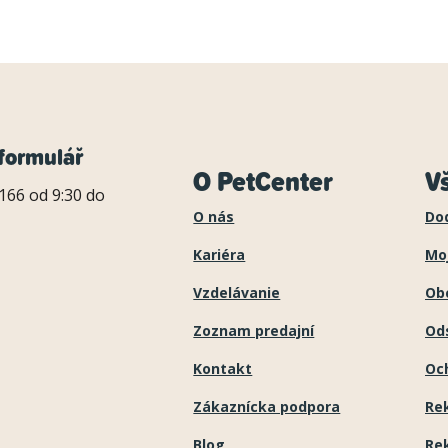
formulář
O PetCenter
V
166 od 9:30 do
O nás
Do
Kariéra
Mo
Vzdelávanie
Ob
Zoznam predajní
Ods
Kontakt
Oc
Zákaznícka podpora
Re
Blog
Re