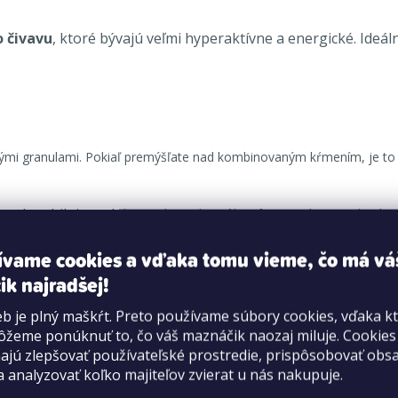
 čivavu
, ktoré bývajú veľmi hyperaktívne a energické. Ide
tnými granulami. Pokiaľ premýšľate nad kombinovaným kŕmením, je t
vodu, obilniny, oleje a tuky, minerály, rôzne cukry, aminokyse
k 0,15, chlór 0,2 %, draslík 0,24 %, horčík 0,022 %, síra 0,
ívame cookies a vďaka tomu vieme, čo má vá
ik najradšej!
nina 1,4 %, popoloviny 2,1 %, NFE 3,4.
b je plný maškŕt. Preto používame súbory cookies, vďaka k
žeme ponúknuť to, čo váš maznáčik naozaj miluje. Cookie
jú zlepšovať používateľské prostredie, prispôsobovať obs
a analyzovať koľko majiteľov zvierat u nás nakupuje.