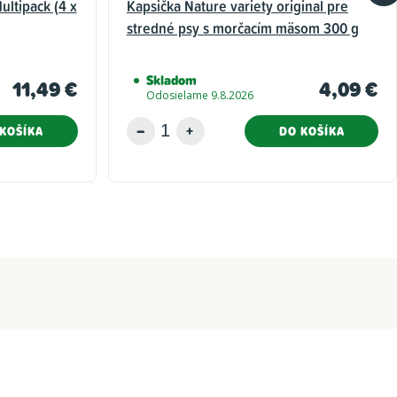
ltipack (4 x
Kapsička Nature variety original pre
stredné psy s morčacím mäsom 300 g
Skladom
11,49 €
4,09 €
Odosielame 9.8.2026
KOŠÍKA
DO KOŠÍKA