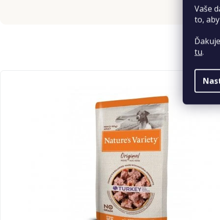
Vaše d
to, aby
Ďakuje
tu
.
Nas