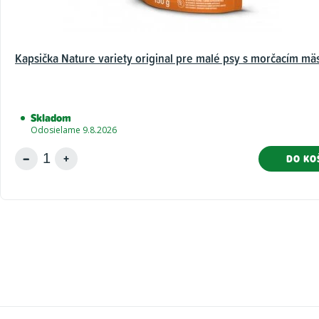
Kapsička Nature variety original pre malé psy s morčacím m
Skladom
Odosielame 9.8.2026
DO KO