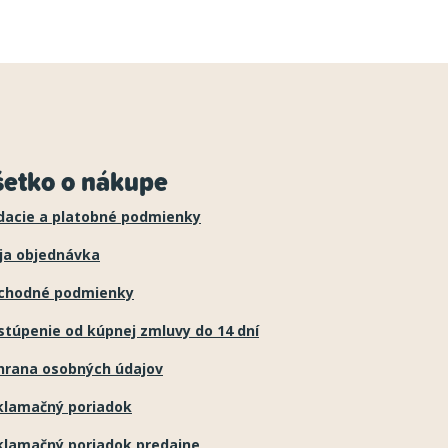
šetko o nákupe
dacie a platobné podmienky
ja objednávka
chodné podmienky
túpenie od kúpnej zmluvy do 14 dní
hrana osobných údajov
klamačný poriadok
klamačný poriadok predajne