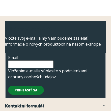
Z
Odoberať newsletter
á
p
Vložte svoj e-mail a my Vám budeme zasielať
informácie o nových produktoch na našom e-shope.
ä
t
Email
i
e
Vložením e-mailu súhlasíte s
podmienkami
ochrany osobných údajov
PRIHLÁSIŤ SA
Kontaktní formulář