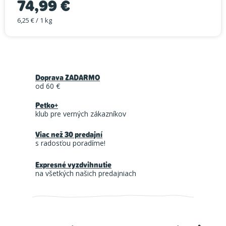
74,99 €
6,25 € / 1 kg
Jednotková cena:
Doprava ZADARMO
od 60 €
Petko+
klub pre verných zákazníkov
Viac než 30 predajní
s radosťou poradíme!
Expresné vyzdvihnutie
na všetkých našich predajniach