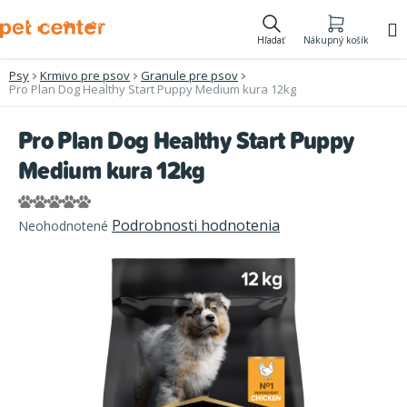
Prejsť
na
Hľadať
Nákupný košík
obsah
Psy
Krmivo pre psov
Granule pre psov
Pro Plan Dog Healthy Start Puppy Medium kura 12kg
Pro Plan Dog Healthy Start Puppy
Medium kura 12kg
Priemerné
Podrobnosti hodnotenia
Neohodnotené
hodnotenie
produktu
je
0,0
z
5
hviezdičiek.