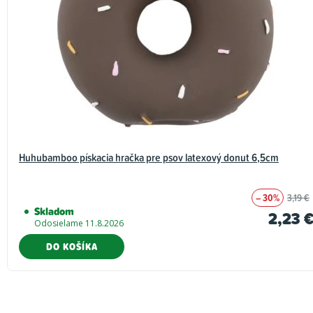
Huhubamboo pískacia hračka pre psov latexový donut 6,5cm
– 30%
3,19 €
Skladom
2,23 
Odosielame 11.8.2026
DO KOŠÍKA