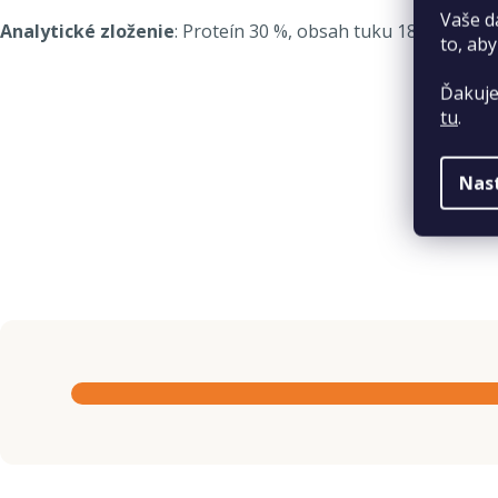
Vaše d
Analytické zloženie
: Proteín 30 %, obsah tuku 18 %, obsah
to, aby
Ďakuje
tu
.
Nas