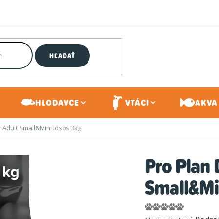
HĽADAŤ
HLODAVCE
VTÁCI
AKVA 
n Adult Small&Mini losos 3kg
Pro Plan 
Small&Min
Priemerné