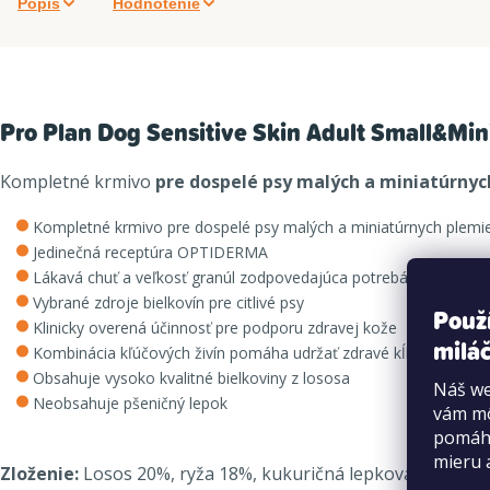
Popis
Hodnotenie
Pro Plan Dog Sensitive Skin Adult Small&Min
Kompletné krmivo
pre dospelé psy malých a miniatúrnych
Kompletné krmivo pre dospelé psy malých a miniatúrnych plemie
Jedinečná receptúra ​​OPTIDERMA
Lákavá chuť a veľkosť granúl zodpovedajúca potrebám malých 
Vybrané zdroje bielkovín pre citlivé psy
Použ
Klinicky overená účinnosť pre podporu zdravej kože
miláč
Kombinácia kľúčových živín pomáha udržať zdravé kĺby vášho ak
Obsahuje vysoko kvalitné bielkoviny z lososa
Náš we
Neobsahuje pšeničný lepok
vám mô
pomáha
mieru 
Zloženie:
Losos 20%, ryža 18%, kukuričná lepková múčka, deh