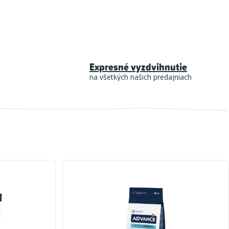
Expresné vyzdvihnutie
na všetkých našich predajniach