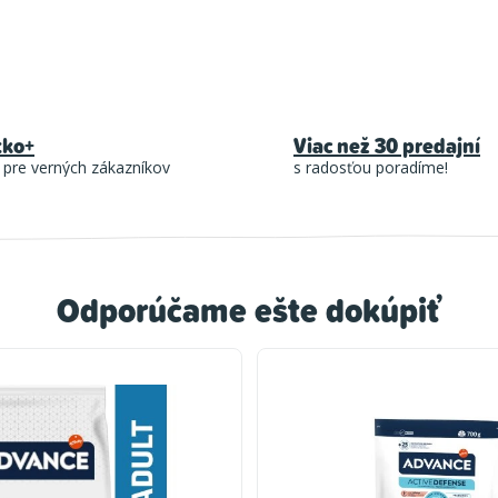
tko+
Viac než 30 predajní
 pre verných zákazníkov
s radosťou poradíme!
Odporúčame ešte dokúpiť