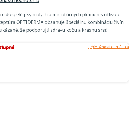
bnosti hodnotenia
e dospelé psy malých a miniatúrnych plemien s citlivou
ceptúra ​​OPTIDERMA obsahuje špeciálnu kombináciu živín,
eukázané, že podporujú zdravú kožu a krásnu srsť.
stupné
Možnosti doručenia