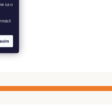
me sa o
rmácií
lasím