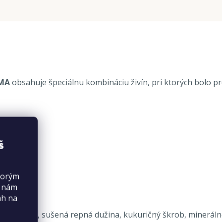
RMA
obsahuje špeciálnu kombináciu živín, pri ktorých bolo p
š
torým
s nám
ah na
á múčka, sušená repná dužina, kukuričný škrob, minerálne lá