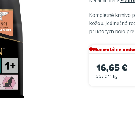
Podro
Neohodnotené
hodnotenie
produktu
Kompletné krmivo pr
je
kožou. Jedinečná re
0,0
pri ktorých bolo pr
z
5
hviezdičiek.
Momentálne nedo
16,65 €
5,55 € / 1 kg
Jednotková cena: