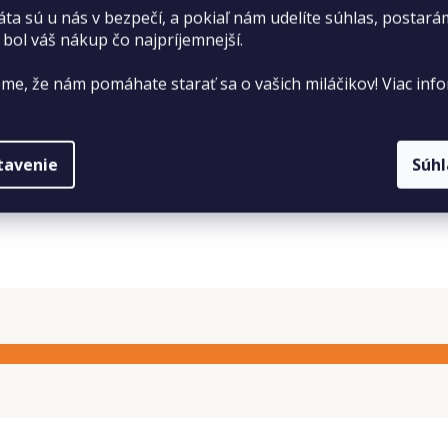
áta sú u nás v bezpečí, a pokiaľ nám udelíte súhlas, postará
 anorganických látok 7 %, hrubá vláknina 2,5 %.
 bol váš nákup čo najpríjemnejší.
me, že nám pomáhate starať sa o vašich miláčikov! Viac info
tavenie
Súh