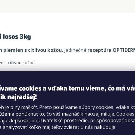
i losos 3kg
 plemien s citlivou kožou.
Jedinečná
receptúra ​​OPTIDE
n s citlivou kožou
psov
ívame cookies a vďaka tomu vieme, čo má vá
ik najradšej!
tívneho psa
b je plný maškŕt. Preto používame súbory cookies, vďaka k
žeme ponúknuť to, čo váš maznáčik naozaj miluje. Cookie
jú zlepšovať používateľské prostredie, prispôsobovať obs
a analyzovať koľko majiteľov zvierat u nás nakupuje.
ydrované bielkoviny z lososa, kukurica, živočíšny tuk, sójov