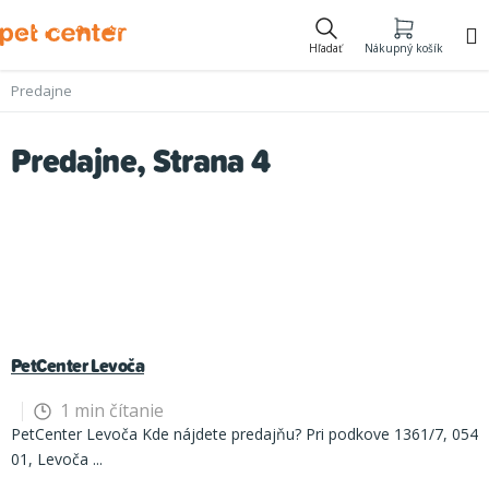
Prejsť
na
Hľadať
Nákupný košík
obsah
Predajne
Predajne
, Strana 4
V
ý
p
i
s
č
PetCenter Levoča
l
1 min čítanie
á
PetCenter Levoča Kde nájdete predajňu? Pri podkove 1361/7, 054
n
01, Levoča ...