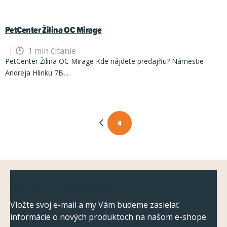
k
o
PetCenter Žilina OC Mirage
v
1 min čítanie
PetCenter Žilina OC Mirage Kde nájdete predajňu? Námestie
Andreja Hlinku 7B,...
4
O
S
t
v
r
l
á
á
Z
n
d
Odoberať newsletter
á
k
a
o
p
Vložte svoj e-mail a my Vám budeme zasielať
c
v
informácie o nových produktoch na našom e-shope.
ä
a