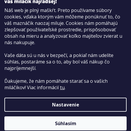
váš miláčik najradšej!
Náš web je plný maškŕt. Preto používame súbory
cookies, vďaka ktorým vám môžeme ponúknuť to, čo
Možnosti platby:
váš maznáčik naozaj miluje. Cookies nám pomáhajú
Dobierkou
zlepšovať používateľské prostredie, prispôsobovať
Hotovo aj kartou na pobočke
obsah na mieru a analyzovať koľko majiteľov zvierat u
nás nakupuje.
Vaše dáta sú u nás v bezpečí, a pokiaľ nám udelíte
súhlas, postaráme sa o to, aby bol váš nákup čo
najpríjemnejší.
Ďakujeme, že nám pomáhate starať sa o vašich
miláčikov! Viac informácií
tu
.
Nastavenie
Copyright 2026
PetCenter.sk
. Všetky práva vyhradené.
Súhlasím