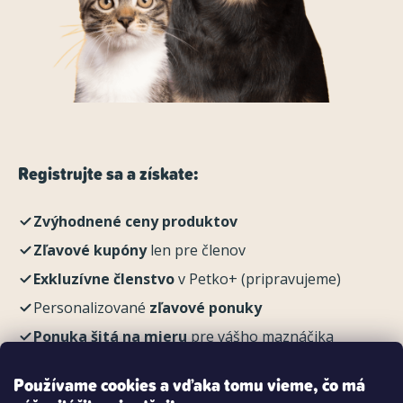
Registrujte sa a získate:
Zvýhodnené ceny produktov
Zľavové kupóny
len pre členov
Exkluzívne členstvo
v Petko+ (pripravujeme)
Personalizované
zľavové ponuky
Ponuka šitá na mieru
pre vášho maznáčika
REGISTROVAŤ
Používame cookies a vďaka tomu vieme, čo má