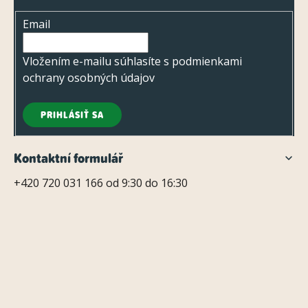
i
t
n
e
Email
i
i
p
e
e
r
Vložením e-mailu súhlasíte s
podmienkami
v
ochrany osobných údajov
k
y
PRIHLÁSIŤ SA
v
ý
Kontaktní formulář
p
+420 720 031 166 od 9:30 do 16:30
i
s
u